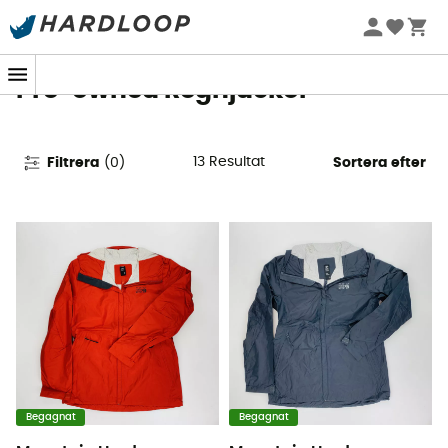
Sommarerbjudanden 🔥 -5 % EXTRA vid köp av 2 produkter*
kod Summer5
Pre-owned Regnjackor
13
Resultat
Filtrera
(
0
)
Sortera efter
Begagnat
Begagnat