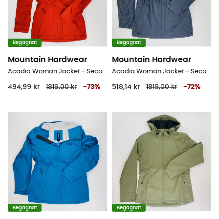
Begagnat
Begagnat
Mountain Hardwear
Mountain Hardwear
Acadia Woman Jacket - Second Hand Regnjacka - Dam - Röd - XS
Acadia Woman Jacket - Second Hand Regnjacka - Dam - Svart - M
494,99 kr
1819,00 kr
-
73
%
518,14 kr
1819,00 kr
-
72
%
Begagnat
Begagnat