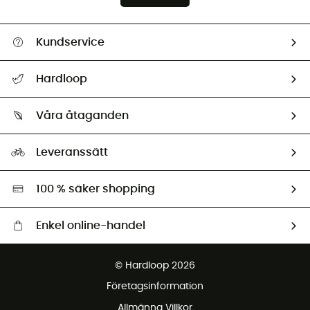
Kundservice
Hjälp & Kontakt
Hardloop
Spåra mitt paket
Vilka är vi?
Retur & återbetalning
Våra åtaganden
HardGuides
Storleksguide
Vårt fotavtryck
Ambassadörer
Leveranssätt
Second hand
Miljöanpassat urval
100 % säker shopping
Enkel online-handel
Fraktfritt från 1500 kr
© Hardloop 2026
Gratis retur inom 100 dagar
Företagsinformation
Gratis kundservice
Allmänna Villkor