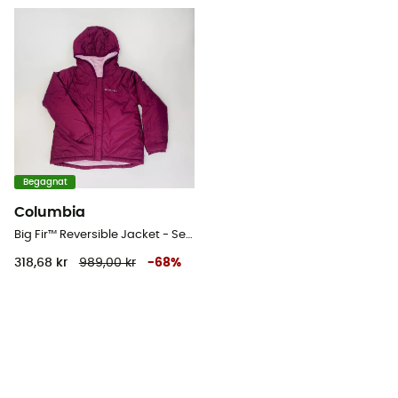
Begagnat
Columbia
Big Fir™ Reversible Jacket - Second Hand Regnjacka - Børn - Rosa - S
318,68 kr
989,00 kr
-
68
%