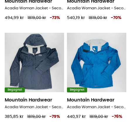
Mountain Hardwear
Mountain Hardwear
Acadia Woman Jacket - Second Hand Regnjacka - Dam - Röd - S
Acadia Woman Jacket - Second Hand Regnjacka - Dam - Svart - S
494,99 kr
1819,00 kr
-
73
%
540,19 kr
1819,00 kr
-
70
%
Begagnat
Begagnat
Mountain Hardwear
Mountain Hardwear
Acadia Woman Jacket - Second Hand Regnjacka - Dam - Svart - XS
Acadia Woman Jacket - Second Hand Regnjacka - Dam - Blå olja - XS
385,85 kr
1819,00 kr
-
79
%
440,97 kr
1819,00 kr
-
76
%