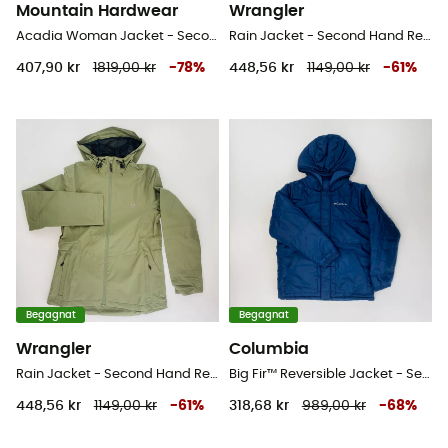
Mountain Hardwear
Wrangler
Acadia Woman Jacket - Second Hand Regnjacka - Dam - Blå olja - M
Rain Jacket - Second Hand Regnjacka - Herr - Kaki - XS
407,90 kr
1819,00 kr
-
78
%
448,56 kr
1149,00 kr
-
61
%
Begagnat
Begagnat
Wrangler
Columbia
Rain Jacket - Second Hand Regnjacka - Herr - Kaki - S
Big Fir™ Reversible Jacket - Second Hand Regnjacka - Børn - Blå - S
448,56 kr
1149,00 kr
-
61
%
318,68 kr
989,00 kr
-
68
%