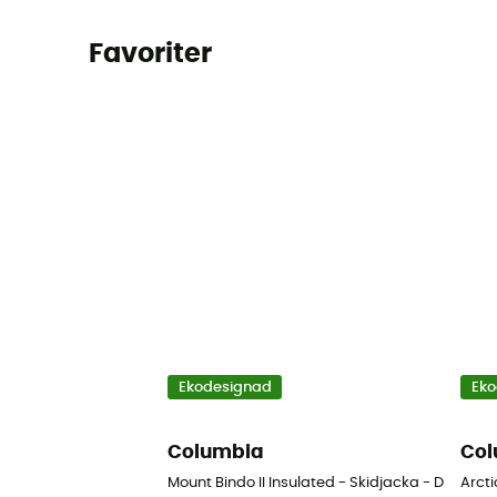
Favoriter
Ekodesignad
Eko
Columbia
Col
Mount Bindo II Insulated - Skidjacka - Dam
Arcti