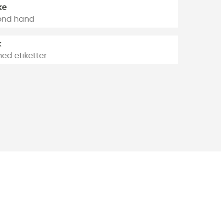
ke
ond hand
k
ed etiketter