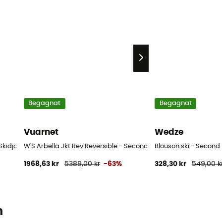
Begagnat
Begagnat
Vuarnet
Wedze
kidjacka - Dam - Lila - S
W'S Arbella Jkt Rev Reversible - Second Hand Skidjacka - Da
Blouson ski - Second 
1968,63 kr
5389,00 kr
-63%
328,30 kr
549,00 k
n