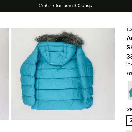
arerbjudanden 🔥 -5 % EXTRA vid köp av 2 produkter* kod Su
Gratis retur inom 100 dagar
Ekodesignad
Begagnat
C
A
S
33
in
Fä
St