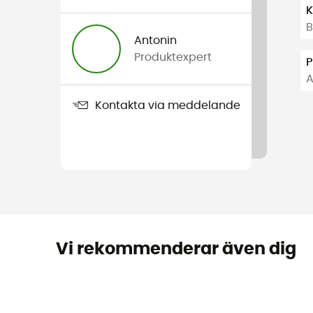
K
B
Antonin
Produktexpert
P
A
Kontakta via meddelande
Vi rekommenderar även dig