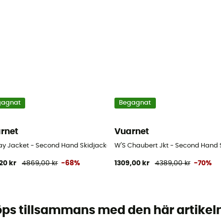
gagnat
Begagnat
rnet
Vuarnet
- Vit - S
ay Jacket - Second Hand Skidjacka - Dam - Vit - S
W'S Chaubert Jkt - Second Hand S
,20 kr
4869,00 kr
-68%
1309,00 kr
4389,00 kr
-70%
ps tillsammans med den här artikel