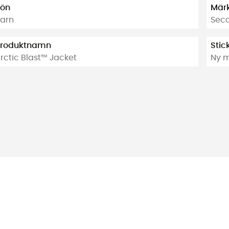
ön
Mär
arn
Sec
roduktnamn
Stic
rctic Blast™ Jacket
Ny m