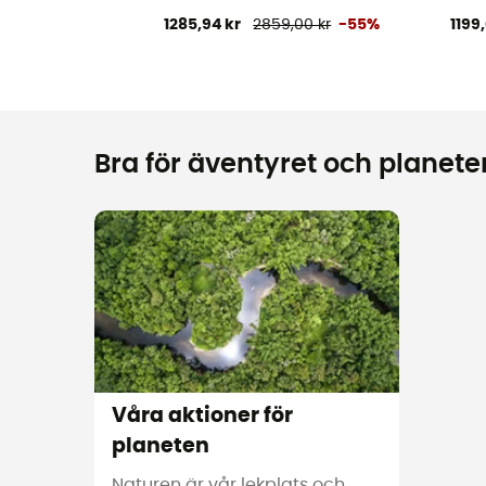
1285,94 kr
2859,00 kr
-55%
1199
Bra för äventyret och planeten
Våra aktioner för
planeten
Naturen är vår lekplats och