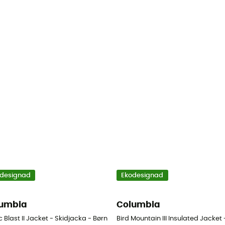
designad
Ekodesignad
umbia
Columbia
c Blast II Jacket - Skidjacka - Børn
Bird Mountain III Insulated Jacket