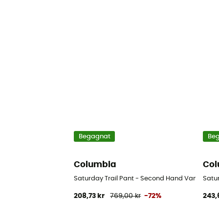
Begagnat
Be
Columbia
Col
Saturday Trail Pant - Second Hand Vandringsby
Satur
208,73 kr
769,00 kr
-72%
243,