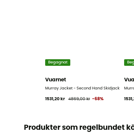
Begagnat
Be
Vuarnet
Vua
Murray Jacket - Second Hand Skidjacka - Dam 
Murr
1531,20 kr
4869,00 kr
-68%
1531
Produkter som regelbundet kö