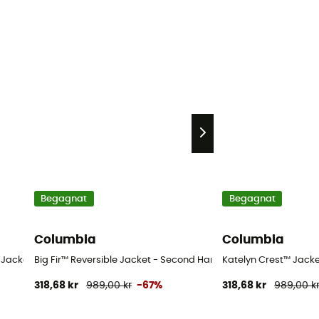
Begagnat
Begagnat
Columbia
Columbia
acka - Børn - Blå - S
Big Fir™ Reversible Jacket - Second Hand Regnjacka - Børn - Bl
Katelyn Crest™ Jacke
318,68 kr
989,00 kr
-67%
318,68 kr
989,00 k