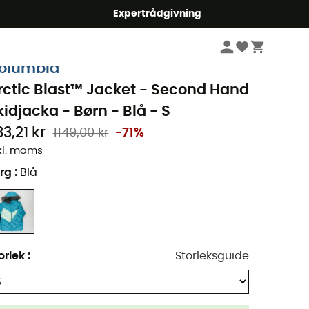
mmer5
Expertrådgivning
Pre-owned
Second Hand Jackor
Second Hand Skidjackor
olumbia
rctic Blast™ Jacket - Second Hand
kidjacka - Børn - Blå - S
3,21 kr
1149,00 kr
-71%
kl. moms
rg
:
Blå
orlek
:
Storleksguide