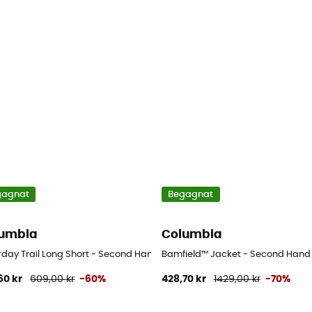
gagnat
Begagnat
umbia
Columbia
xor - Herr - Beige - US 6 - Regular
day Trail Long Short - Second Hand Shorts - Dam - Blå - US 4 - Short
Bamfield™ Jacket - Second Hand J
60 kr
609,00 kr
-60%
428,70 kr
1429,00 kr
-70%