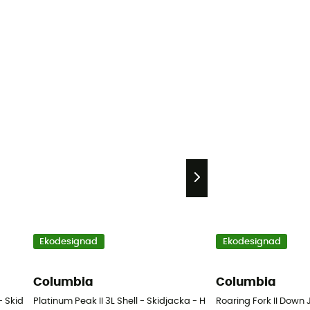
Ekodesignad
Ekodesignad
Columbia
Columbia
 - Skidjacka - Dam
Platinum Peak II 3L Shell - Skidjacka - Herr
Roaring Fork II Down