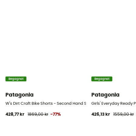
Begagnat
Begagnat
Patagonia
Patagonia
W's Dirt Craft Bike Shorts - Second Hand Shorts - Dam - Lila - 36
Girls' Everyday Ready
428,77 kr
1869,00 kr
-77%
426,13 kr
1559,00 kr