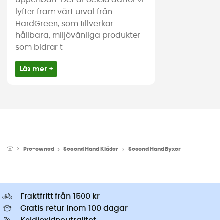
uppenbart. Det är också därför vi
lyfter fram vårt urval från
HardGreen, som tillverkar
hållbara, miljövänliga produkter
som bidrar t
Läs mer +
Pre-owned
Second Hand Kläder
Second Hand Byxor
Fraktfritt från 1500 kr
Gratis retur inom 100 dagar