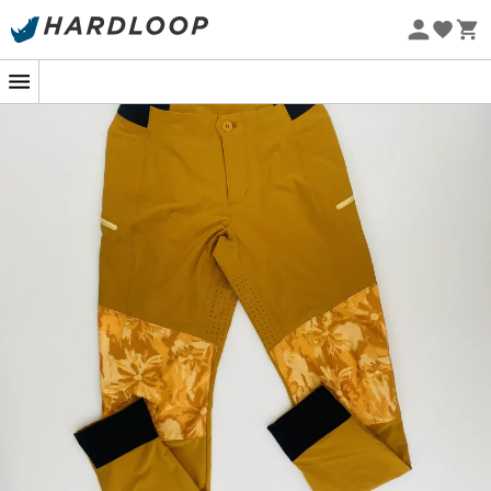
Sommarerbjudanden 🔥 -5 % EXTRA vid köp av 2 produkter*
kod Summer5
Ekodesignad
Begagnat