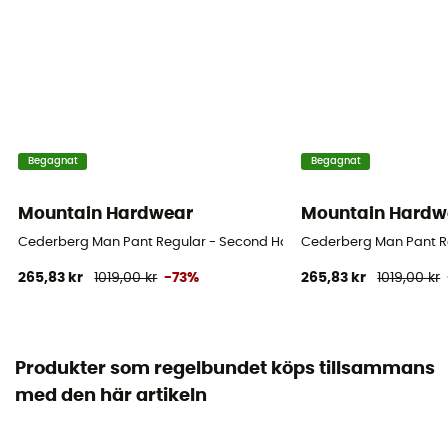
Begagnat
Begagnat
Mountain Hardwear
Mountain Hardw
Cederberg Man Pant Regular - Second Hand Byxa - Herr - Svart - 
Cederberg Man Pant Re
265,83 kr
1019,00 kr
-73%
265,83 kr
1019,00 kr
Produkter som regelbundet köps tillsammans
med den här artikeln