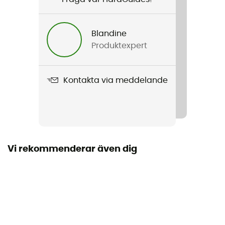
Produktnamn
W'S Dirt Craft Pants
Blandine
Produktexpert
Märke
Second hand
Kontakta via meddelande
Stick
Ny med etiketter
Vi rekommenderar även dig