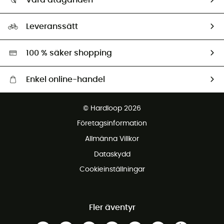
HardGuides
Storleksguide
Vårt fotavtryck
Ambassadörer
Leveranssätt
Second hand
Miljöanpassat urval
100 % säker shopping
Enkel online-handel
Fraktfritt från 1500 kr
© Hardloop 2026
Gratis retur inom 100 dagar
Företagsinformation
Gratis kundservice
Allmänna Villkor
Dataskydd
Cookieinställningar
Fler äventyr