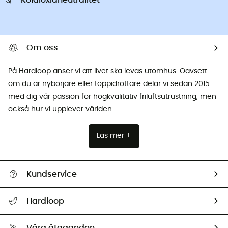
Koldioxidneutralitet
Om oss
På Hardloop anser vi att livet ska levas utomhus. Oavsett
om du är nybörjare eller toppidrottare delar vi sedan 2015
med dig vår passion för högkvalitativ friluftsutrustning, men
också hur vi upplever världen.
Läs mer +
Kundservice
Hjälp & Kontakt
Hardloop
Spåra mitt paket
Vilka är vi?
Retur & återbetalning
Våra åtaganden