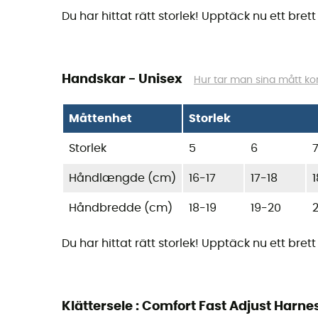
Du har hittat rätt storlek! Upptäck nu ett bre
Handskar - Unisex
Hur tar man sina mått kor
Måttenhet
Storlek
Storlek
5
6
Håndlængde (cm)
16-17
17-18
1
Håndbredde (cm)
18-19
19-20
Du har hittat rätt storlek! Upptäck nu ett bre
Klättersele : Comfort Fast Adjust Har