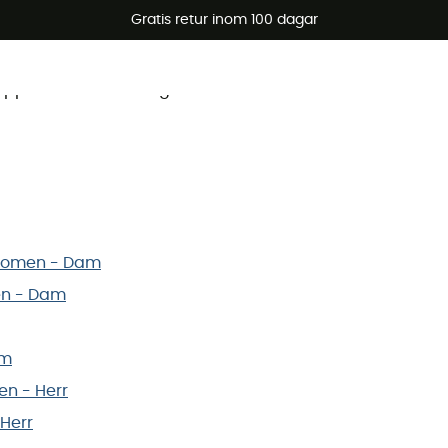
Gratis retur inom 100 dagar
ek? Upptäck alla storleksguider av varumärket nedan Mam
s Women - Dam
men - Dam
am
en - Herr
 Herr