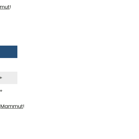
mut
!
+
+
t
Mammut
!