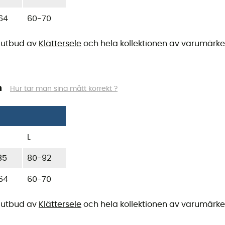
64
60-70
tt utbud av
Klättersele
och hela kollektionen av varumärk
m
Hur tar man sina mått korrekt ?
L
85
80-92
64
60-70
tt utbud av
Klättersele
och hela kollektionen av varumärk