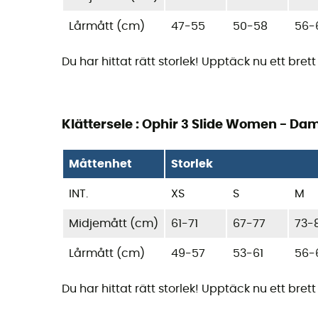
Lårmått (cm)
47-55
50-58
56-
Du har hittat rätt storlek! Upptäck nu ett bre
Klättersele : Ophir 3 Slide Women - Da
Måttenhet
Storlek
INT.
XS
S
M
Midjemått (cm)
61-71
67-77
73-
Lårmått (cm)
49-57
53-61
56-
Du har hittat rätt storlek! Upptäck nu ett bre