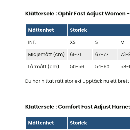
Klättersele : Ophir Fast Adjust Women 
Måttenhet
Storlek
INT.
XS
S
M
Midjemått (cm)
61-71
67-77
73-
Lårmått (cm)
50-56
54-60
58-
Du har hittat rätt storlek! Upptäck nu ett bre
Klättersele : Comfort Fast Adjust Harne
Måttenhet
Storlek