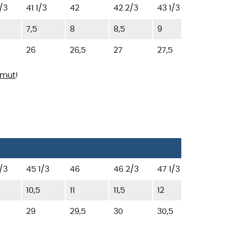
/3
41 1/3
42
42 2/3
43 1/3
44
7,5
8
8,5
9
9,5
26
26,5
27
27,5
28
mut
!
/3
45 1/3
46
46 2/3
47 1/3
48
10,5
11
11,5
12
12,5
29
29,5
30
30,5
31