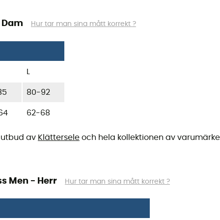
- Dam
Hur tar man sina mått korrekt ?
L
85
80-92
64
62-68
tt utbud av
Klättersele
och hela kollektionen av varumärk
ss Men - Herr
Hur tar man sina mått korrekt ?