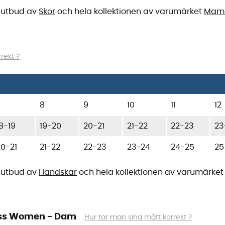
tt utbud av
Skor
och hela kollektionen av varumärket
Mam
rekt ?
7
8
9
10
11
12
8-19
19-20
20-21
21-22
22-23
23
20-21
21-22
22-23
23-24
24-25
25
tt utbud av
Handskar
och hela kollektionen av varumärke
ness Women - Dam
Hur tar man sina mått korrekt ?