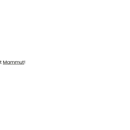
et
Mammut
!