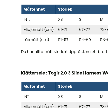
Måttenhet
Storlek
INT.
XS
S
M
Midjemått (cm)
61-71
67-77
73-
Lårmått (cm)
51-57
54-60
58-
Du har hittat rätt storlek! Upptäck nu ett bre
Klättersele : Togir 2.0 3 Slide Harness
Måttenhet
Storlek
INT.
XS
S
M
Midjemått (cm)
61-71
67-77
73-