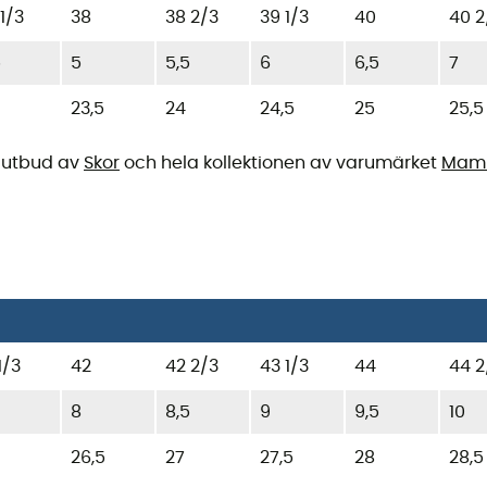
1/3
38
38 2/3
39 1/3
40
40 2
5
5
5,5
6
6,5
7
23,5
24
24,5
25
25,5
tt utbud av
Skor
och hela kollektionen av varumärket
Mam
1/3
42
42 2/3
43 1/3
44
44 2
8
8,5
9
9,5
10
26,5
27
27,5
28
28,5