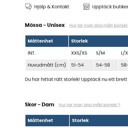
Hjälp & Kontakt
Upptäck butik
Mössa - Unisex
Hur tar man sina mått korrekt
Måttenhet
Storlek
INT.
XXS/XS
S/M
L/X
Huvudmått (cm)
51-54
54-58
58
Du har hittat rätt storlek! Upptäck nu ett bre
Skor - Dam
Hur tar man sina mått korrekt ?
Måttenhet
Storlek