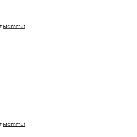
et
Mammut
!
et
Mammut
!