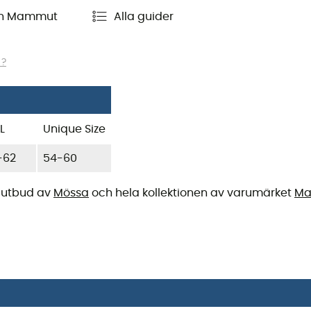
en Mammut
Alla guider
 ?
L
Unique Size
-62
54-60
tt utbud av
Mössa
och hela kollektionen av varumärket
M