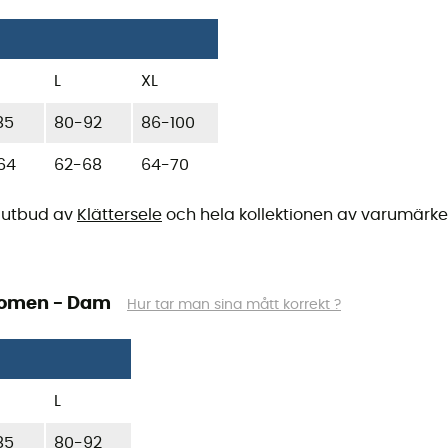
L
XL
85
80-92
86-100
64
62-68
64-70
tt utbud av
Klättersele
och hela kollektionen av varumärk
 Women - Dam
Hur tar man sina mått korrekt ?
L
85
80-92