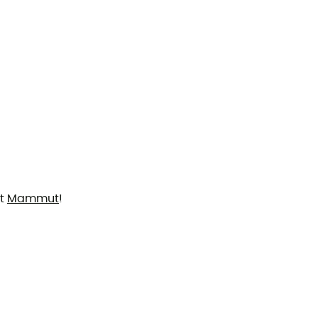
et
Mammut
!