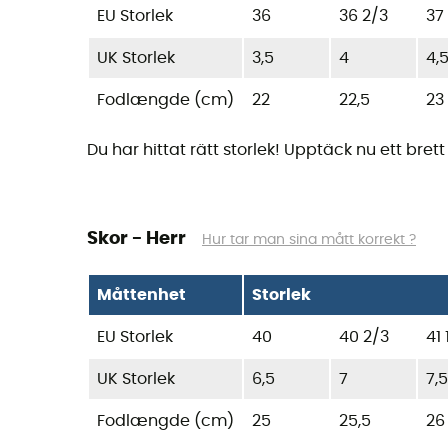
EU Storlek
36
36 2/3
37 
UK Storlek
3,5
4
4,
Fodlængde (cm)
22
22,5
23
Du har hittat rätt storlek! Upptäck nu ett bre
Skor - Herr
Hur tar man sina mått korrekt ?
Måttenhet
Storlek
EU Storlek
40
40 2/3
41 
UK Storlek
6,5
7
7,5
Fodlængde (cm)
25
25,5
26