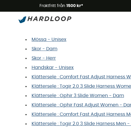
Fraktfritt från
1500 kr*
Mammut Storleksguide
Vill du beställa en vara och hitta din storl
Mössa - Unisex
Skor - Dam
Skor - Herr
Handskar - Unisex
Klättersele : Comfort Fast Adjust Harnes
Klättersele : Togir 2.0 3 Slide Harness Wo
Klättersele : Ophir 3 Slide Women - Dam
Klättersele : Ophir Fast Adjust Women - D
Klättersele : Comfort Fast Adjust Harness M
Klättersele : Togir 2.0 3 Slide Harness Men -