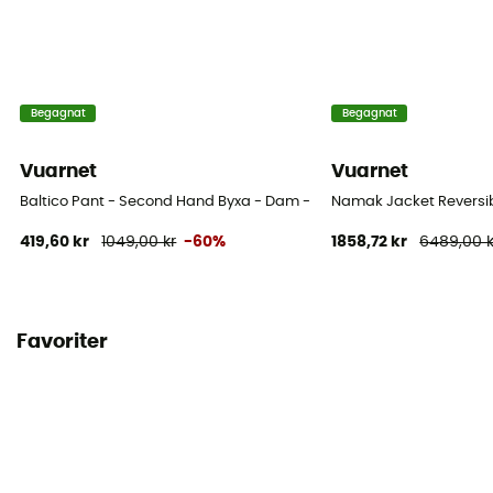
Begagnat
Begagnat
Vuarnet
Vuarnet
Baltico Pant - Second Hand Byxa - Dam - Blå - S
Namak Jacket Reversib
419,60 kr
1049,00 kr
-60%
1858,72 kr
6489,00 k
Favoriter