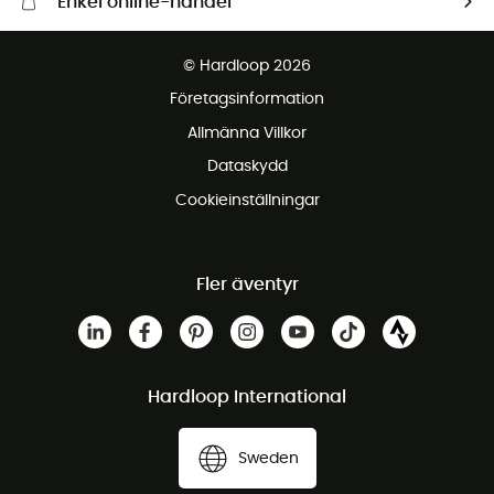
Enkel online-handel
Fraktfritt från 1500 kr
© Hardloop 2026
Gratis retur inom 100 dagar
Företagsinformation
Gratis kundservice
Allmänna Villkor
Dataskydd
Cookieinställningar
Fler äventyr
Hardloop International
Sweden