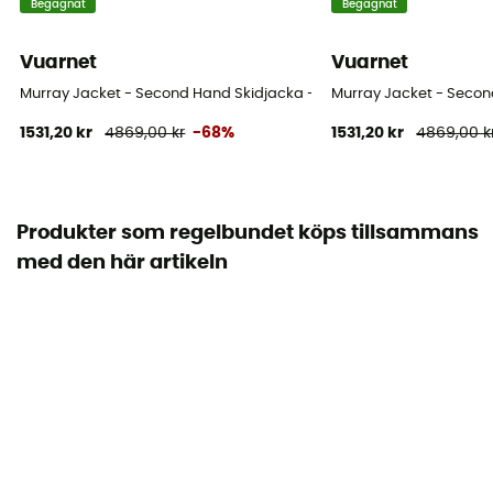
Begagnat
Begagnat
Vuarnet
Vuarnet
Murray Jacket - Second Hand Skidjacka - Dam - Vit - S
Murray Jacket - Second
1531,20 kr
4869,00 kr
-68%
1531,20 kr
4869,00 k
Produkter som regelbundet köps tillsammans
med den här artikeln