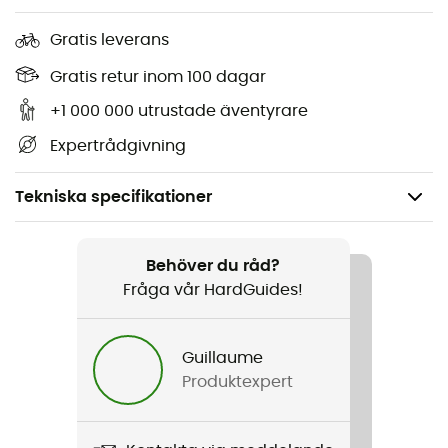
Gratis leverans
Gratis retur inom 100 dagar
+1 000 000 utrustade äventyrare
Expertrådgivning
Tekniska specifikationer
Kön
Dam
Behöver du råd?
Fråga vår HardGuides!
Produktnamn
W'S Laila Jkt
Guillaume
Produktexpert
Märke
Second hand