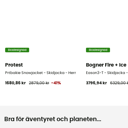
Ekodesignad
Ekodesignad
Protest
Bogner Fire + Ice
Prtbakie Snowjacket - Skidjacka - Herr
Eason3-T - Skidjacka -
1680,86 kr
2879,00 kr
-41%
3796,94 kr
6329,00 
Bra för äventyret och planeten...