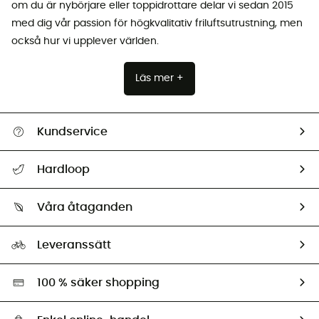
om du är nybörjare eller toppidrottare delar vi sedan 2015
med dig vår passion för högkvalitativ friluftsutrustning, men
också hur vi upplever världen.
Läs mer +
Kundservice
Hjälp & Kontakt
Hardloop
Spåra mitt paket
Vilka är vi?
Retur & återbetalning
Våra åtaganden
HardGuides
Storleksguide
Vårt fotavtryck
Ambassadörer
Leveranssätt
Second hand
Miljöanpassat urval
100 % säker shopping