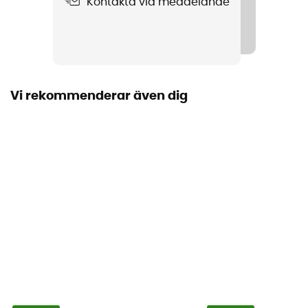
Kontakta via meddelande
Stick
Ny utan etikett
Vi rekommenderar även dig