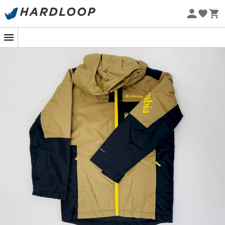
Sommarerbjudanden 🔥 -5 % EXTRA vid köp av 2 produkter*
kod Summer5
Ekodesignad
Begagnat