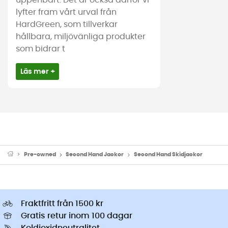
uppenbart. Det är också därför vi
lyfter fram vårt urval från
HardGreen, som tillverkar
hållbara, miljövänliga produkter
som bidrar t
Läs mer +
Pre-owned
Second Hand Jackor
Second Hand Skidjackor
Fraktfritt från 1500 kr
Gratis retur inom 100 dagar