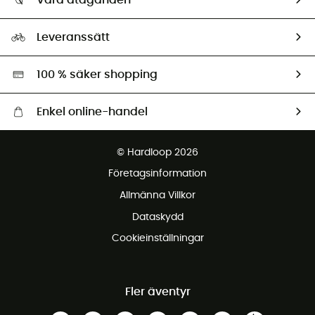
HardGuides
Storleksguide
Vårt fotavtryck
Ambassadörer
Leveranssätt
Second hand
Miljöanpassat urval
100 % säker shopping
Enkel online-handel
Fraktfritt från 1500 kr
© Hardloop 2026
Gratis retur inom 100 dagar
Företagsinformation
Gratis kundservice
Allmänna Villkor
Dataskydd
Cookieinställningar
Fler äventyr