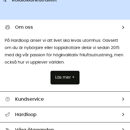
Koldioxidneutralitet
Om oss
På Hardloop anser vi att livet ska levas utomhus. Oavsett
om du är nybörjare eller toppidrottare delar vi sedan 2015
med dig vår passion för högkvalitativ friluftsutrustning, men
också hur vi upplever världen.
Läs mer +
Kundservice
Hjälp & Kontakt
Hardloop
Spåra mitt paket
Vilka är vi?
Retur & återbetalning
Våra åtaganden