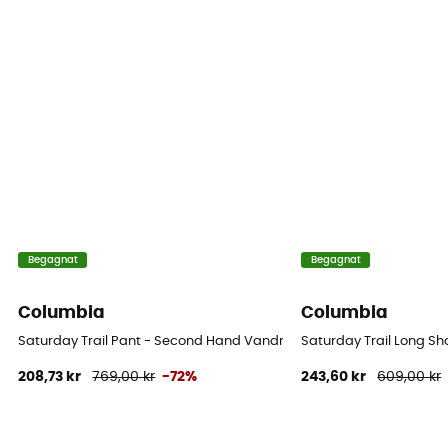
Begagnat
Begagnat
Columbia
Columbia
Saturday Trail Pant - Second Hand Vandringsbyxor - Herr - Beige -
Saturday Trail Long Sh
208,73 kr
769,00 kr
-72%
243,60 kr
609,00 kr