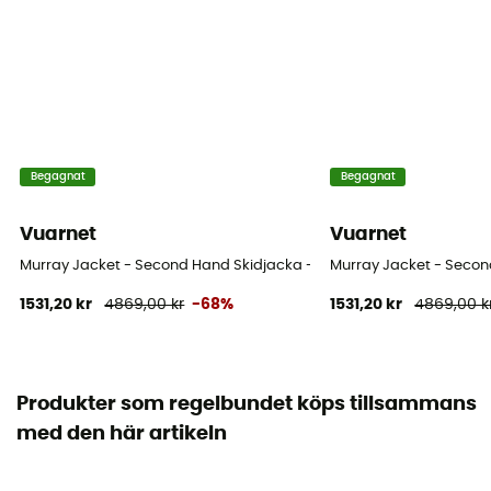
Begagnat
Begagnat
Vuarnet
Vuarnet
Murray Jacket - Second Hand Skidjacka - Dam - Vit - S
Murray Jacket - Second
1531,20 kr
4869,00 kr
-68%
1531,20 kr
4869,00 k
Produkter som regelbundet köps tillsammans
med den här artikeln