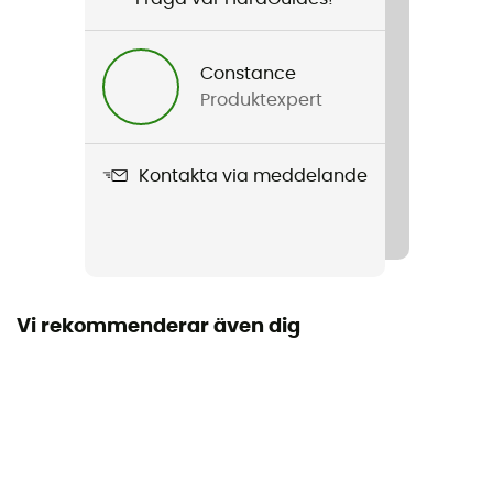
Produktnamn
Timberturner™ II Jacket
Constance
Produktexpert
Märke
Second hand
Kontakta via meddelande
Stick
Ny med etiketter
Vi rekommenderar även dig