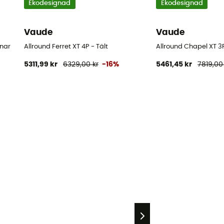
Ekodesignad
Ekodesignad
Vaude
Vaude
nnar
Allround Ferret XT 4P - Tält
Allround Chapel XT 3P
5311,99 kr
6329,00 kr
-16%
5461,45 kr
7819,00