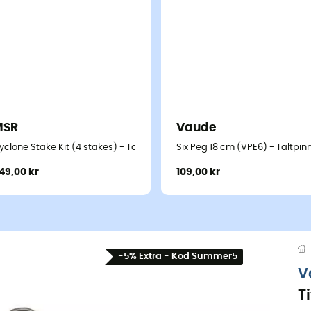
MSR
Vaude
yclone Stake Kit (4 stakes) - Tältpinnar
Six Peg 18 cm (VPE6) - Tältpin
49,00 kr
109,00 kr
-5% Extra - Kod Summer5
V
T