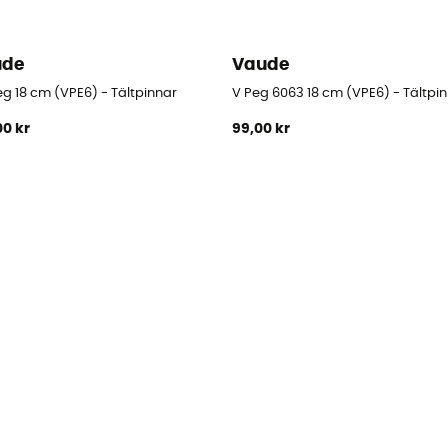
ude
Vaude
eg 18 cm (VPE6) - Tältpinnar
V Peg 6063 18 cm (VPE6) - Tältpi
00 kr
99,00 kr