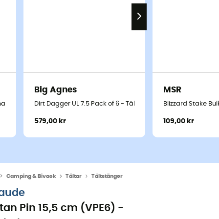
Big Agnes
MSR
nar
Dirt Dagger UL 7.5 Pack of 6 - Tältpinnar
Blizzard Stake Bul
579,00 kr
109,00 kr
Camping & Bivack
Tältar
Tältstänger
aude
itan Pin 15,5 cm (VPE6) -