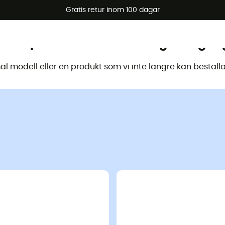
arerbjudanden 🔥 -5 % EXTRA vid köp av 2 produkter* kod Su
Gratis retur inom 100 dagar
 här produkten är inte längre tillgän
 modell eller en produkt som vi inte längre kan beställa 