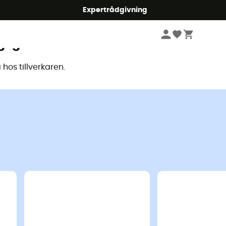
mmer5
Expertrådgivning
glig
hos tillverkaren.