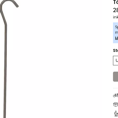
T
2
in
S
m
L
St