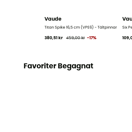
Vaude
Va
Titan Spike 16,5 cm (VPE6) - Tältpinnar
Six P
380,51 kr
459,00 kr
-17%
109,
Favoriter Begagnat