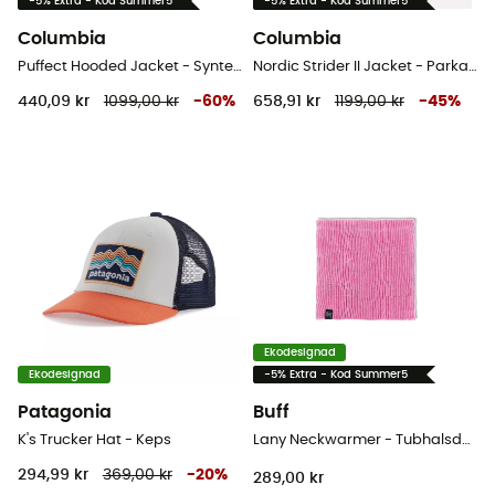
-5% Extra - Kod Summer5
-5% Extra - Kod Summer5
Columbia
Columbia
Puffect Hooded Jacket - Syntetjacka - Børn
Nordic Strider II Jacket - Parka - Børn
440,09 kr
1099,00 kr
-
60
%
658,91 kr
1199,00 kr
-
45
%
Ekodesignad
Ekodesignad
-5% Extra - Kod Summer5
Patagonia
Buff
K's Trucker Hat - Keps
Lany Neckwarmer - Tubhalsduk - Børn
294,99 kr
369,00 kr
-
20
%
289,00 kr