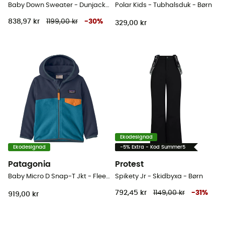
Baby Down Sweater - Dunjacka - Børn
Polar Kids - Tubhalsduk - Børn
838,97 kr
1199,00 kr
-
30
%
329,00 kr
Ekodesignad
Ekodesignad
-5% Extra - Kod Summer5
Patagonia
Protest
Baby Micro D Snap-T Jkt - Fleecetröjor Barn
Spikety Jr - Skidbyxa - Børn
792,45 kr
1149,00 kr
-
31
%
919,00 kr