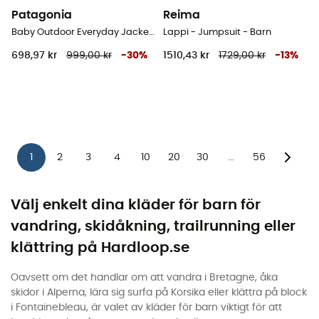
Patagonia
Reima
Baby Outdoor Everyday Jacket - Regnjacka - Børn
Lappi - Jumpsuit - Barn
698,97 kr
999,00 kr
-
30
%
1510,43 kr
1729,00 kr
-
13
%
1
2
3
4
10
20
30
56
...
Välj enkelt dina kläder för barn för
vandring, skidåkning, trailrunning eller
klättring på Hardloop.se
Oavsett om det handlar om att vandra i Bretagne, åka
skidor i Alperna, lära sig surfa på Korsika eller klättra på block
i Fontainebleau, är valet av kläder för barn viktigt för att