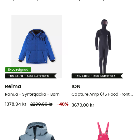
Ekodesignad
-5% Extra - Kod Summer5
-5% Extra - Kod Summer5
Reima
ION
Ranua - Syntetjacka - Børn
Capture Amp 6/5 Hood Front Zip - Våtdräkt för surfing - Børn
1378,94 kr
2299,00 kr
-
40
%
3679,00 kr