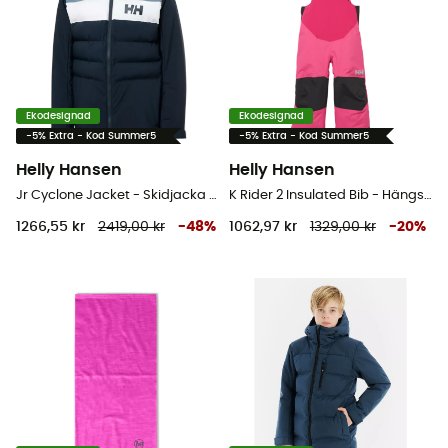
Ekodesignad
Ekodesignad
-5% Extra - Kod Summer5
-5% Extra - Kod Summer5
Helly Hansen
Helly Hansen
Jr Cyclone Jacket - Skidjacka - Børn
K Rider 2 Insulated Bib - Hängselbyxor ski - Børn
1266,55 kr
2419,00 kr
-
48
%
1062,97 kr
1329,00 kr
-
20
%