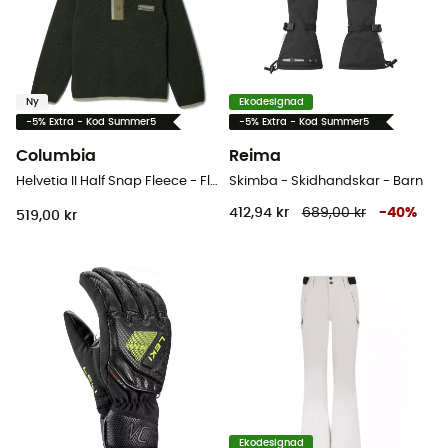
Ny
Ekodesignad
-5% Extra - Kod Summer5
-5% Extra - Kod Summer5
Columbia
Reima
Helvetia II Half Snap Fleece - Fleecetröjor - Børn
Skimba - Skidhandskar - Barn
412,94 kr
689,00 kr
-
40
%
519,00 kr
Ekodesignad