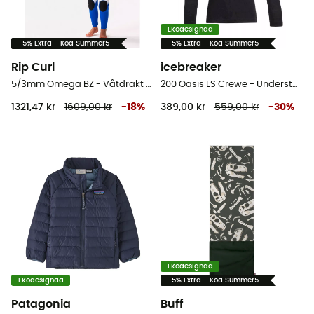
Ekodesignad
-5% Extra - Kod Summer5
-5% Extra - Kod Summer5
Rip Curl
icebreaker
5/3mm Omega BZ - Våtdräkt för surfing - Børn
200 Oasis LS Crewe - Underställ merinoull - Barn
1321,47 kr
1609,00 kr
-
18
%
389,00 kr
559,00 kr
-
30
%
Ekodesignad
Ekodesignad
-5% Extra - Kod Summer5
Patagonia
Buff