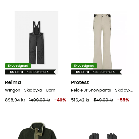
Ekodesignad
Ekodesignad
-5% Extra - Kod Summer5
-5% Extra - Kod Summer5
Reima
Protest
Wingon - Skidbyxa - Børn
Relole Jr Snowpants - Skidbyxa - Børn
898,94 kr
1499,00 kr
-
40
%
516,42 kr
1149,00 kr
-
55
%