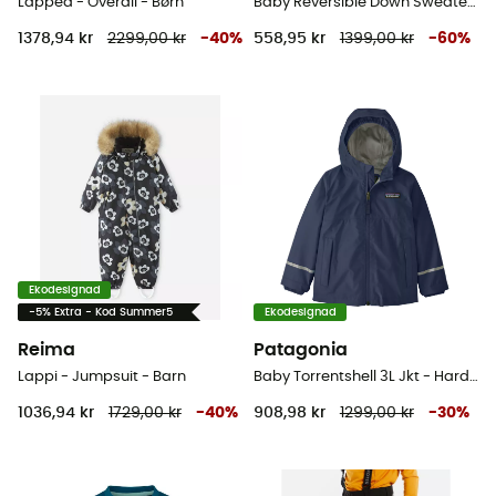
Lappea - Overall - Børn
Baby Reversible Down Sweater Hoody - Skidjacka - Barn
1378,94 kr
2299,00 kr
-
40
%
558,95 kr
1399,00 kr
-
60
%
Ekodesignad
-5% Extra - Kod Summer5
Ekodesignad
Reima
Patagonia
Lappi - Jumpsuit - Barn
Baby Torrentshell 3L Jkt - Hardshelljacka - Børn
1036,94 kr
1729,00 kr
-
40
%
908,98 kr
1299,00 kr
-
30
%