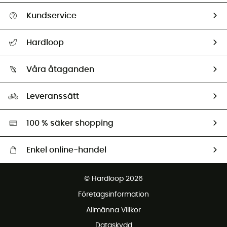
Kundservice
Hjälp & Kontakt
Hardloop
Spåra mitt paket
Vilka är vi?
Retur & återbetalning
Våra åtaganden
HardGuides
Storleksguide
Vårt fotavtryck
Ambassadörer
Leveranssätt
Second hand
Miljöanpassat urval
100 % säker shopping
Enkel online-handel
Fraktfritt från 1500 kr
© Hardloop 2026
Gratis retur inom 100 dagar
Företagsinformation
Gratis kundservice
Allmänna Villkor
Dataskydd