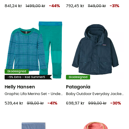
841,24 kr
1499,00 kr
-
44
%
792,45 kr
1149,00 kr
-
31
%
Ekodesignad
-5% Extra - Kod Summer5
Ekodesignad
Helly Hansen
Patagonia
Graphic Lifa Merino Set - Underställ merinoull - Barn
Baby Outdoor Everyday Jacket - Regnjacka - Børn
539,44 kr
919,00 kr
-
41
%
698,97 kr
999,00 kr
-
30
%