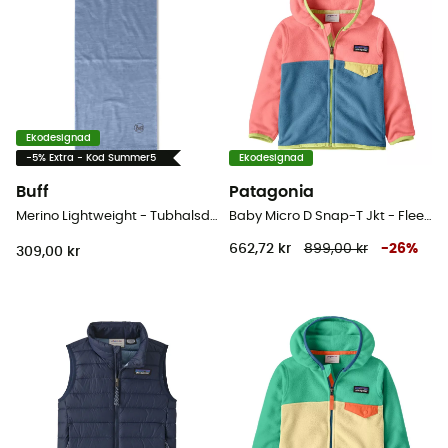
Ekodesignad
-5% Extra - Kod Summer5
Ekodesignad
Buff
Patagonia
Merino Lightweight - Tubhalsduk - Barn
Baby Micro D Snap-T Jkt - Fleecetröjor Barn
662,72 kr
899,00 kr
-
26
%
309,00 kr