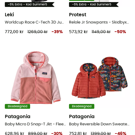
-5% Extra - Kod Summer5
-5% Extra - Kod Summer5
Leki
Protest
Worldcup Race C-Tech 3D Junior - Skidhandskar - Barn
Relole Jr Snowpants - Skidbyxa - Børn
772,00 kr
1269,00 kr
-
39
%
573,92 kr
1149,00 kr
-
50
%
Ekodesignad
Ekodesignad
Patagonia
Patagonia
Baby Micro D Snap-T Jkt - Fleecetröjor Barn
Baby Reversible Down Sweater Hoody - Skidjacka - Barn
628,96 kr
899,00 kr
-
30
%
752,81 kr
1399,00 kr
-
46
%