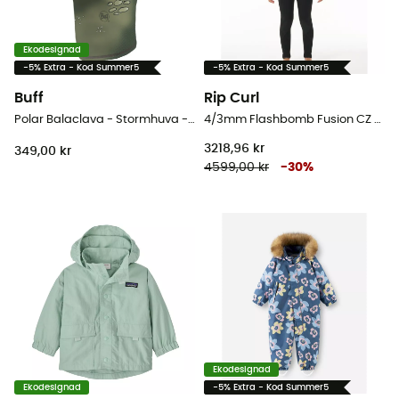
Ekodesignad
-5% Extra - Kod Summer5
-5% Extra - Kod Summer5
Buff
Rip Curl
Polar Balaclava - Stormhuva - Børn
4/3mm Flashbomb Fusion CZ - Våtdräkt för surfing - Børn
3218,96 kr
349,00 kr
4599,00 kr
-
30
%
Ekodesignad
Ekodesignad
-5% Extra - Kod Summer5