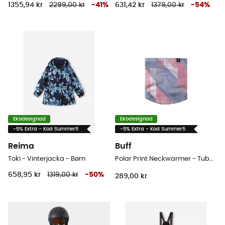
1355,94 kr
2299,00 kr
-
41
%
631,42 kr
1379,00 kr
-
54
%
Ekodesignad
Ekodesignad
-5% Extra - Kod Summer5
-5% Extra - Kod Summer5
Reima
Buff
Toki - Vinterjacka - Børn
Polar Print Neckwarmer - Tubhalsduk - Børn
658,95 kr
1319,00 kr
-
50
%
289,00 kr