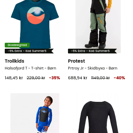
Ekodesignad
-5% Extra - Kod Summer5
-5% Extra - Kod Summer5
Trollkids
Protest
Halsafjord T - T-shirt - Børn
Prtroy Jr - Skidbyxa - Børn
148,45 kr
229,00 kr
-
35
%
688,94 kr
1149,00 kr
-
40
%