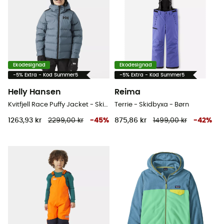
Ekodesignad
Ekodesignad
-5% Extra - Kod Summer5
-5% Extra - Kod Summer5
Helly Hansen
Reima
Kvitfjell Race Puffy Jacket - Skidjacka - Børn
Terrie - Skidbyxa - Børn
1263,93 kr
2299,00 kr
-
45
%
875,86 kr
1499,00 kr
-
42
%