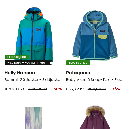
Ekodesignad
-5% Extra - Kod Summer5
Ekodesignad
Helly Hansen
Patagonia
Summit 2.0 Jacket - Skidjacka - Børn
Baby Micro D Snap-T Jkt - Fleecetröjor Barn
1093,92 kr
2189,00 kr
-
50
%
662,72 kr
899,00 kr
-
26
%