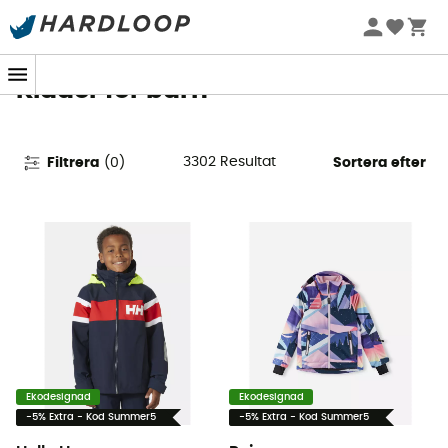
Sommarerbjudanden 🔥 -5 % EXTRA vid köp av 2 produkter*
kod Summer5
Kläder för barn
3302
Resultat
Filtrera
(
0
)
Sortera efter
Ekodesignad
Ekodesignad
-5% Extra - Kod Summer5
-5% Extra - Kod Summer5