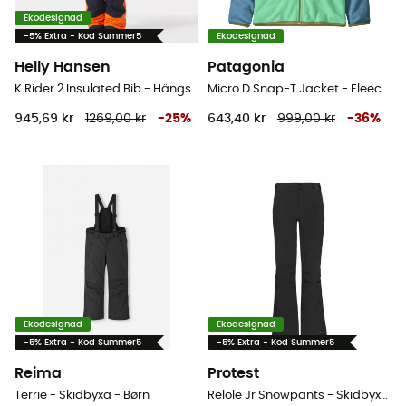
Ekodesignad
-5% Extra - Kod Summer5
Ekodesignad
Helly Hansen
Patagonia
K Rider 2 Insulated Bib - Hängselbyxor ski - Børn
Micro D Snap-T Jacket - Fleecetröjor - Børn
945,69 kr
1269,00 kr
-
25
%
643,40 kr
999,00 kr
-
36
%
Ekodesignad
Ekodesignad
-5% Extra - Kod Summer5
-5% Extra - Kod Summer5
Reima
Protest
Terrie - Skidbyxa - Børn
Relole Jr Snowpants - Skidbyxa - Børn