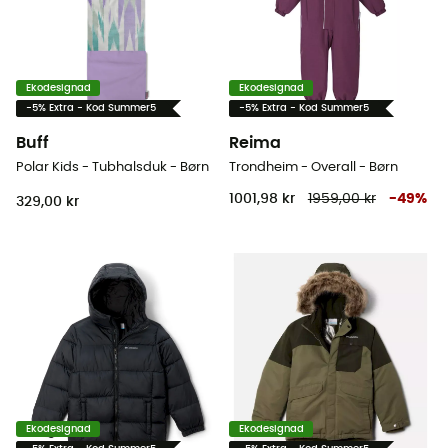
Ekodesignad
Ekodesignad
-5% Extra - Kod Summer5
-5% Extra - Kod Summer5
Buff
Reima
Polar Kids - Tubhalsduk - Børn
Trondheim - Overall - Børn
1001,98 kr
1959,00 kr
-
49
%
329,00 kr
Ekodesignad
Ekodesignad