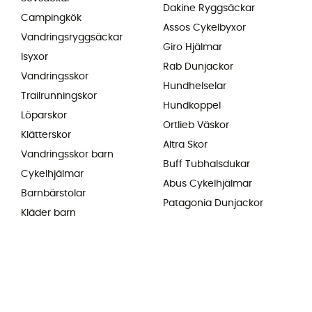
Dakine Ryggsäckar
Campingkök
Assos Cykelbyxor
Vandringsryggsäckar
Giro Hjälmar
Isyxor
Rab Dunjackor
Vandringsskor
Hundhelselar
Trailrunningskor
Hundkoppel
Löparskor
Ortlieb Väskor
Klätterskor
Altra Skor
Vandringsskor barn
Buff Tubhalsdukar
Cykelhjälmar
Abus Cykelhjälmar
Barnbärstolar
Patagonia Dunjackor
Kläder barn