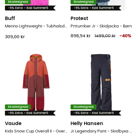
Ekodesignad
Ekodesignad
-5% Extra - Kod Summer5
-5% Extra - Kod Summer5
Buff
Protest
Merino Lightweight - Tubhalsduk - Barn
Prttumber Jr - Skidjacka - Børn
898,94 kr
1499,00 kr
-
40
%
309,00 kr
Ekodesignad
Ekodesignad
-5% Extra - Kod Summer5
-5% Extra - Kod Summer5
Vaude
Helly Hansen
Kids Snow Cup Overall II - Overall - Børn
Jr Legendary Pant - Skidbyxa - Børn