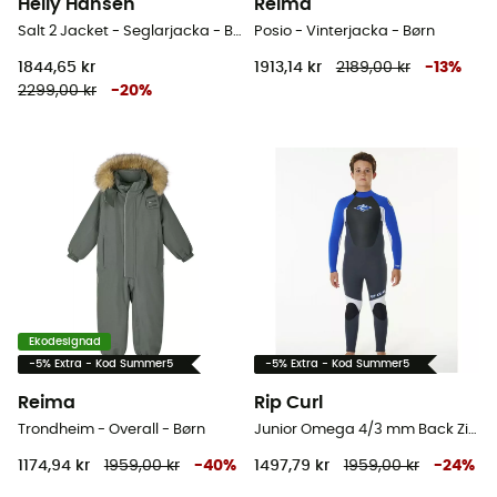
Helly Hansen
Reima
Salt 2 Jacket - Seglarjacka - Børn
Posio - Vinterjacka - Børn
1844,65 kr
1913,14 kr
2189,00 kr
-
13
%
2299,00 kr
-
20
%
Ekodesignad
-5% Extra - Kod Summer5
-5% Extra - Kod Summer5
Reima
Rip Curl
Trondheim - Overall - Børn
Junior Omega 4/3 mm Back Zip Wetsuit - Våtdräkt för surfing - Børn
1174,94 kr
1959,00 kr
-
40
%
1497,79 kr
1959,00 kr
-
24
%