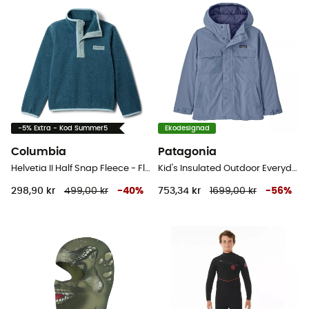
-5% Extra - Kod Summer5
Ekodesignad
Columbia
Patagonia
Helvetia II Half Snap Fleece - Fleecetröjor - Børn
Kid's Insulated Outdoor Everyday Jacket - Vinterjacka - Børn
298,90 kr
499,00 kr
-
40
%
753,34 kr
1699,00 kr
-
56
%