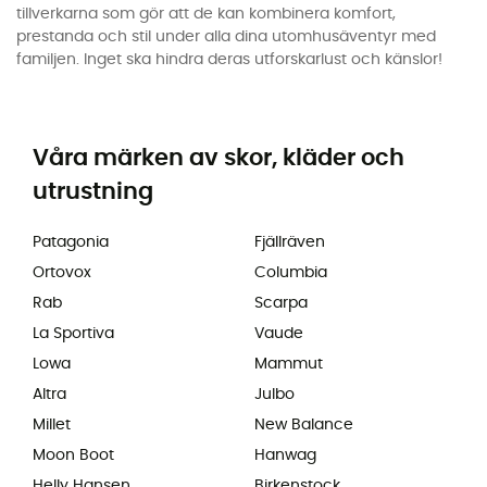
tillverkarna som gör att de kan kombinera komfort,
prestanda och stil under alla dina utomhusäventyr med
familjen. Inget ska hindra deras utforskarlust och känslor!
Våra märken av skor, kläder och
utrustning
Patagonia
Fjällräven
Ortovox
Columbia
Rab
Scarpa
La Sportiva
Vaude
Lowa
Mammut
Altra
Julbo
Millet
New Balance
Moon Boot
Hanwag
Helly Hansen
Birkenstock