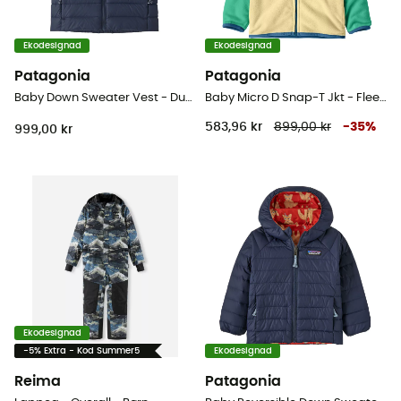
Ekodesignad
Ekodesignad
Patagonia
Patagonia
Baby Down Sweater Vest - Dunväst - Børn
Baby Micro D Snap-T Jkt - Fleecetröjor Barn
583,96 kr
899,00 kr
-
35
%
999,00 kr
Ekodesignad
-5% Extra - Kod Summer5
Ekodesignad
Reima
Patagonia