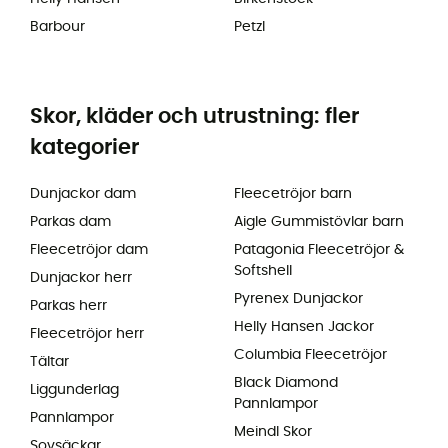
Barbour
Petzl
Skor, kläder och utrustning: fler
kategorier
Dunjackor dam
Fleecetröjor barn
Parkas dam
Aigle Gummistövlar barn
Fleecetröjor dam
Patagonia Fleecetröjor &
Softshell
Dunjackor herr
Pyrenex Dunjackor
Parkas herr
Helly Hansen Jackor
Fleecetröjor herr
Columbia Fleecetröjor
Tältar
Black Diamond
Liggunderlag
Pannlampor
Pannlampor
Meindl Skor
Sovsäckar