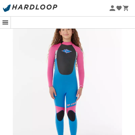
Sommarerbjudanden 🔥 -5 % EXTRA vid köp av 2 produkter*
kod Summer5
-5% Extra - Kod Summer5