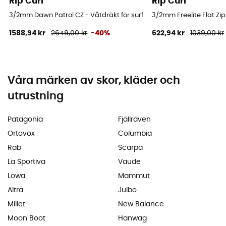
Rip Curl
Rip Curl
3/2mm Dawn Patrol CZ - Våtdräkt för surfing - Børn
3/2mm Freelite Flat Zip
1588,94 kr
2649,00 kr
-40%
622,94 kr
1039,00 kr
Våra märken av skor, kläder och
utrustning
Patagonia
Fjällräven
Ortovox
Columbia
Rab
Scarpa
La Sportiva
Vaude
Lowa
Mammut
Altra
Julbo
Millet
New Balance
Moon Boot
Hanwag