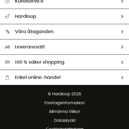
Kundservice
Hjälp & Kontakt
Hardloop
Spåra mitt paket
Vilka är vi?
Retur & återbetalning
Våra åtaganden
HardGuides
Storleksguide
Vårt fotavtryck
Ambassadörer
Leveranssätt
Second hand
Miljöanpassat urval
100 % säker shopping
Enkel online-handel
Fraktfritt från 1500 kr
© Hardloop 2026
Gratis retur inom 100 dagar
Företagsinformation
Gratis kundservice
Allmänna Villkor
Dataskydd