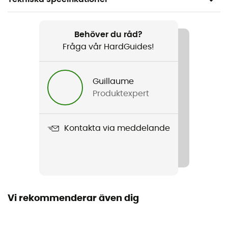
Rekommenderad för
SUP
Behöver du råd?
Fråga vår HardGuides!
Kön
Barn
Guillaume
Produktexpert
Produktnamn
Junior Omega 4/3 mm Back Zip Wetsuit
Kontakta via meddelande
Dragkedjans placering
Baksidan dragkedja
Material
80 % neopren, 20 % polyamid
Vi rekommenderar även dig
Typ av våtdräkt
Komplett