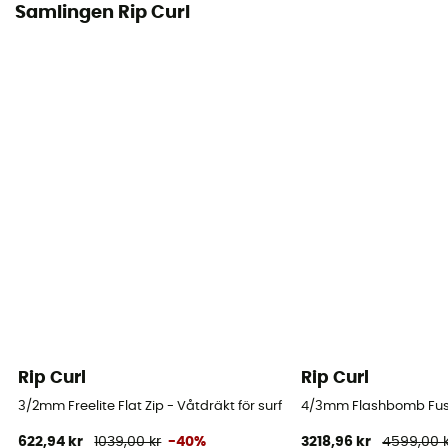
Samlingen Rip Curl
Rip Curl
Rip Curl
3/2mm Freelite Flat Zip - Våtdräkt för surfing - Børn
4/3mm Flashbomb Fusio
622,94 kr
1039,00 kr
-40%
3218,96 kr
4599,00 k