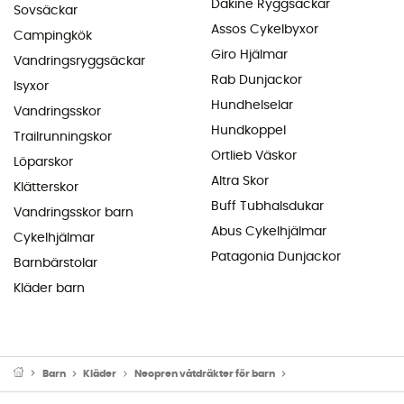
Dakine Ryggsäckar
Sovsäckar
Assos Cykelbyxor
Campingkök
Giro Hjälmar
Vandringsryggsäckar
Rab Dunjackor
Isyxor
Hundhelselar
Vandringsskor
Hundkoppel
Trailrunningskor
Ortlieb Väskor
Löparskor
Altra Skor
Klätterskor
Buff Tubhalsdukar
Vandringsskor barn
Abus Cykelhjälmar
Cykelhjälmar
Patagonia Dunjackor
Barnbärstolar
Kläder barn
Barn
Kläder
Neopren våtdräkter för barn
Våtdräkt för surfing fö