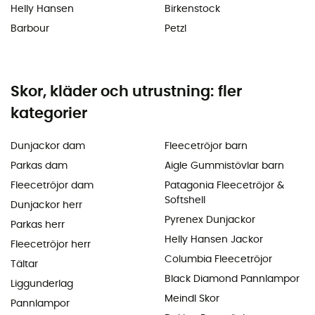
Helly Hansen
Birkenstock
Barbour
Petzl
Skor, kläder och utrustning: fler
kategorier
Dunjackor dam
Fleecetröjor barn
Parkas dam
Aigle Gummistövlar barn
Fleecetröjor dam
Patagonia Fleecetröjor &
Softshell
Dunjackor herr
Pyrenex Dunjackor
Parkas herr
Helly Hansen Jackor
Fleecetröjor herr
Columbia Fleecetröjor
Tältar
Black Diamond Pannlampor
Liggunderlag
Meindl Skor
Pannlampor