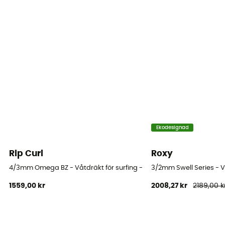
Ärmlängd
Lång ärm
Tjocklek
4/3 mm
Vattentemperatur
14-18°C
Ekodesignad
Rip Curl
Roxy
4/3mm Omega BZ - Våtdräkt för surfing - Børn
3/2mm Swell Series - Vå
1559,00 kr
2008,27 kr
2189,00 k