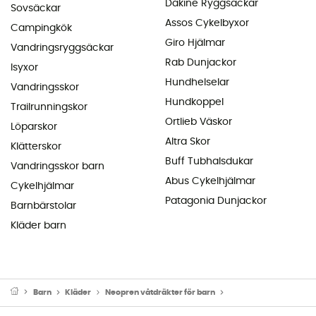
Dakine Ryggsäckar
Sovsäckar
Assos Cykelbyxor
Campingkök
Giro Hjälmar
Vandringsryggsäckar
Rab Dunjackor
Isyxor
Hundhelselar
Vandringsskor
Hundkoppel
Trailrunningskor
Ortlieb Väskor
Löparskor
Altra Skor
Klätterskor
Buff Tubhalsdukar
Vandringsskor barn
Abus Cykelhjälmar
Cykelhjälmar
Patagonia Dunjackor
Barnbärstolar
Kläder barn
Barn
Kläder
Neopren våtdräkter för barn
Våtdräkt för surfing fö