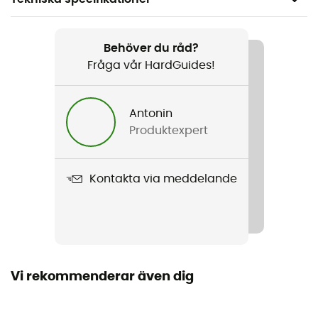
Rekommenderad för
Surfa / Nautisk sport / Öppet vatten-simning / Kitesurf
Behöver du råd?
Fråga vår HardGuides!
Kön
Barn
Antonin
Produktexpert
Produktnamn
Capture Amp 6/5 Hood Front Zip
Kontakta via meddelande
Kapuschong
Ja
Dragkedjans placering
Dragkedja fram
Vi rekommenderar även dig
Material
80 % néoprène 20 % nylon recyclé