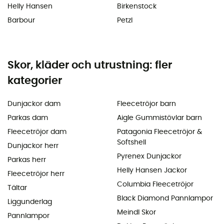
Helly Hansen
Birkenstock
Barbour
Petzl
Skor, kläder och utrustning: fler
kategorier
Dunjackor dam
Fleecetröjor barn
Parkas dam
Aigle Gummistövlar barn
Fleecetröjor dam
Patagonia Fleecetröjor &
Softshell
Dunjackor herr
Pyrenex Dunjackor
Parkas herr
Helly Hansen Jackor
Fleecetröjor herr
Columbia Fleecetröjor
Tältar
Black Diamond Pannlampor
Liggunderlag
Meindl Skor
Pannlampor