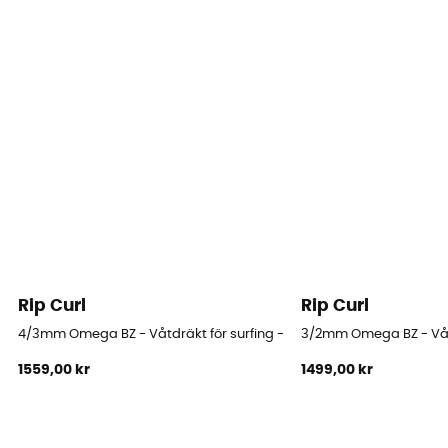
Typ av våtdräkt
Komplett
Ärmlängd
Lång ärm
Tjocklek
6/5 mm
Vattentemperatur
0°C – 10°C
Rip Curl
Rip Curl
Halsringning
4/3mm Omega BZ - Våtdräkt för surfing - Børn
3/2mm Omega BZ - Våtd
Uppstående krage
1559,00 kr
1499,00 kr
Sömnad
GBS (sydd/limmad)