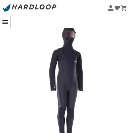
Sommarerbjudanden 🔥 -5 % EXTRA vid köp av 2 produkter*
kod Summer5
-5% Extra - Kod Summer5