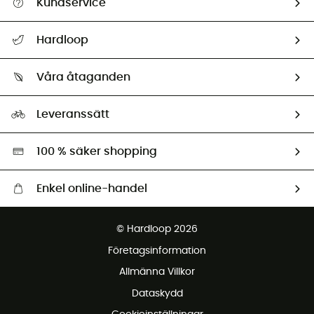
Kundservice
Hjälp & Kontakt
Hardloop
Spåra mitt paket
Vilka är vi?
Retur & återbetalning
Våra åtaganden
HardGuides
Storleksguide
Vårt fotavtryck
Ambassadörer
Leveranssätt
Second hand
Miljöanpassat urval
100 % säker shopping
Enkel online-handel
Fraktfritt från 1500 kr
© Hardloop 2026
Gratis retur inom 100 dagar
Företagsinformation
Gratis kundservice
Allmänna Villkor
Dataskydd