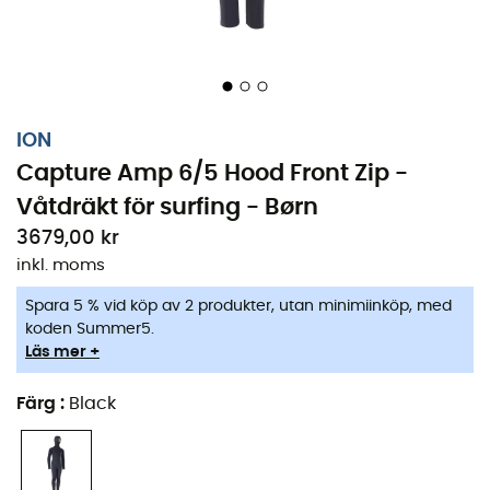
ION
Capture Amp 6/5 Hood Front Zip -
Våtdräkt för surfing - Børn
3679,00 kr
inkl. moms
Spara 5 % vid köp av 2 produkter, utan minimiinköp, med
koden Summer5.
Dina unga surfare behöver en dräkt som aldrig sviker
Läs mer +
dem, inte ens i de kallaste vågorna.
Capture Amp 6/5
för
barn från Ion
är en
nan
som lovar att hålla dina små
Färg
:
Black
äventyrare varma och bekväma. Designad för unga
entusiaster av surfing, är den perfekt för att möta kalla
vatten med lätthet.