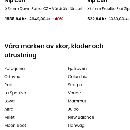
Rip Curl
Rip Curl
3/2mm Dawn Patrol CZ - Våtdräkt för surfing - Børn
3/2mm Freelite Flat Zip
1588,94 kr
2649,00 kr
-40%
622,94 kr
1039,00 kr
Våra märken av skor, kläder och
utrustning
Patagonia
Fjällräven
Ortovox
Columbia
Rab
Scarpa
La Sportiva
Vaude
Lowa
Mammut
Altra
Julbo
Millet
New Balance
Moon Boot
Hanwag