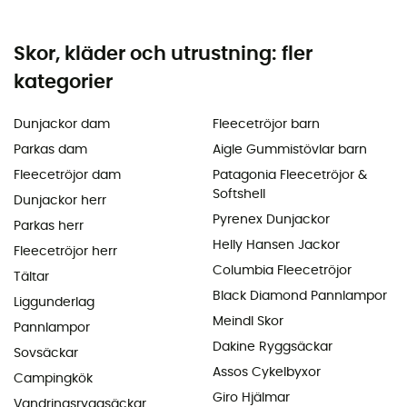
Skor, kläder och utrustning: fler
kategorier
Dunjackor dam
Fleecetröjor barn
Parkas dam
Aigle Gummistövlar barn
Fleecetröjor dam
Patagonia Fleecetröjor &
Softshell
Dunjackor herr
Pyrenex Dunjackor
Parkas herr
Helly Hansen Jackor
Fleecetröjor herr
Columbia Fleecetröjor
Tältar
Black Diamond Pannlampor
Liggunderlag
Meindl Skor
Pannlampor
Dakine Ryggsäckar
Sovsäckar
Assos Cykelbyxor
Campingkök
Giro Hjälmar
Vandringsryggsäckar