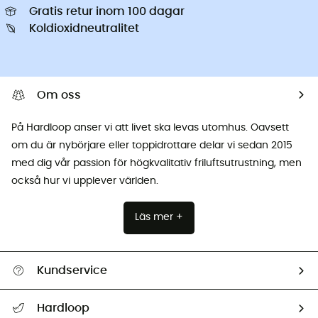
Gratis retur inom 100 dagar
Koldioxidneutralitet
Om oss
På Hardloop anser vi att livet ska levas utomhus. Oavsett
om du är nybörjare eller toppidrottare delar vi sedan 2015
med dig vår passion för högkvalitativ friluftsutrustning, men
också hur vi upplever världen.
Läs mer +
Kundservice
Hjälp & Kontakt
Hardloop
Spåra mitt paket