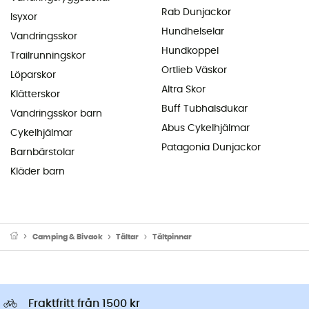
Rab Dunjackor
Isyxor
Hundhelselar
Vandringsskor
Hundkoppel
Trailrunningskor
Ortlieb Väskor
Löparskor
Altra Skor
Klätterskor
Buff Tubhalsdukar
Vandringsskor barn
Abus Cykelhjälmar
Cykelhjälmar
Patagonia Dunjackor
Barnbärstolar
Kläder barn
Camping & Bivack
Tältar
Tältpinnar
Fraktfritt från 1500 kr