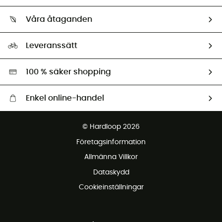
Vilka är vi?
Retur & återbetalning
Våra åtaganden
HardGuides
Storleksguide
Vårt fotavtryck
Ambassadörer
Leveranssätt
Second hand
Miljöanpassat urval
100 % säker shopping
Enkel online-handel
Fraktfritt från 1500 kr
© Hardloop 2026
Gratis retur inom 100 dagar
Företagsinformation
Gratis kundservice
Allmänna Villkor
Dataskydd
Cookieinställningar