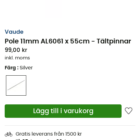
Vaude
Pole 11mm AL6061 x 55cm - Tältpinnar
99,00 kr
inkl. moms
Färg
:
Silver
Lägg till i varukorg
Pole 11mm (AL6061) x 55cm
, W/Insert är en reservdel
designad av märket
Vaude
, idealisk för att ersätta en
trasig tältstomme. Pole 11mm (AL6061) x 55cm, W/Insert
passar för stommar med en diameter på 11 mm. Med
Gratis leverans från 1500 kr