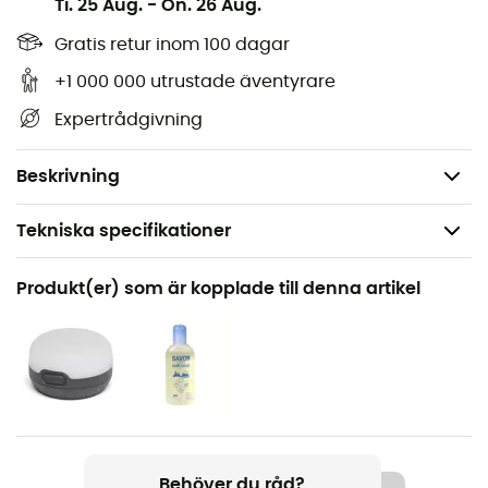
Pole 11mm (AL6061) x 55cm, W/Insert blir det snabbt och
Ti. 25 Aug.
-
On. 26 Aug.
enkelt att byta ut din defekta del!
Gratis retur inom 100 dagar
Reservdel
+1 000 000 utrustade äventyrare
Snabbt och enkelt byte
Expertrådgivning
Längd på 55 cm
Passar stommar med en diameter på 11 mm
Beskrivning
Tekniska specifikationer
Produktnamn
Produkt(er) som är kopplade till denna artikel
Pole 11mm AL6061 x 55cm
Egenskaper
55 cm
Bågarnas diameter
11 mm
Behöver du råd?