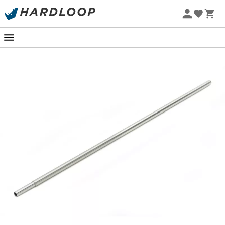
Sommarerbjudanden 🔥 -5 % EXTRA vid köp av 2 produkter*
kod Summer5