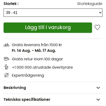
Dubbelt elastiskt skaft
Storlek
:
Storleksguide
Ventilationssystem på smalbenen
Ergonomiskt optimerad vänster/höger-passform
Lägg till i varukorg
Balanserat kompressionssystem
Fuktkanaler
Gratis leverans från 1500 kr
Platt kroppskonstruktion
Fr. 14 Aug.
-
Må. 17 Aug.
Ankelstabiliseringszon
Gratis retur inom 100 dagar
+1 000 000 utrustade äventyrare
Förstärkt häl och tå
Expertrådgivning
Remsystem
Platt tåsöm
Beskrivning
Tekniska specifikationer