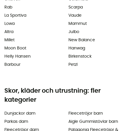
Rab
Scarpa
La Sportiva
Vaude
Lowa
Mammut
Altra
Julbo
Millet
New Balance
Moon Boot
Hanwag
Helly Hansen
Birkenstock
Barbour
Petzl
Skor, kläder och utrustning: fler
kategorier
Dunjackor dam
Fleecetröjor barn
Parkas dam
Aigle Gummistövlar barn
Fleecetröjor dam
Patagonia Fleecetröjor &