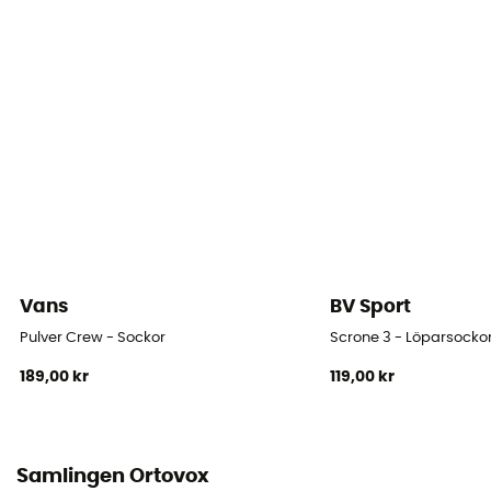
polyamid, 4 % elastan
Höjd
Mellanhög
Merinoull
Ja
Vans
BV Sport
Pulver Crew - Sockor
Scrone 3 - Löparsocko
189,00 kr
119,00 kr
Samlingen Ortovox