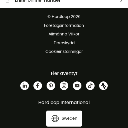
Enkel online-handel
Fraktfritt från 1500 kr
© Hardloop 2026
Gratis retur inom 100 dagar
Företagsinformation
Gratis kundservice
Allmänna Villkor
Dataskydd
Cookieinställningar
Fler äventyr
Hardloop International
Sweden