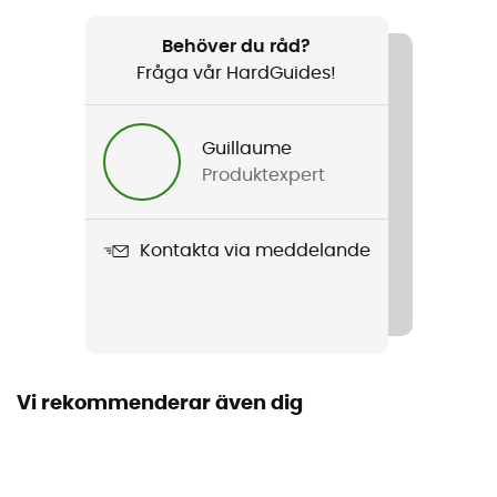
Rekommenderad för
Vandring / Vandring / Bergsbestigning
Behöver du råd?
Fråga vår HardGuides!
Kön
Herr
Guillaume
Produktexpert
Vikt
35 g
Kontakta via meddelande
Produktnamn
Alpine Light Comp Mid Socks
Märke
Fair Wear Foundation / Återvunnen / Ortovox Wool
Promise (OWP) / Garanterat europeiskt ursprung
Vi rekommenderar även dig
Material
49 % polyamid, 30 % merinoull, 17 % återvunnen