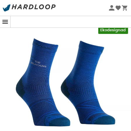
Sommarerbjudanden 🔥 -5 % EXTRA vid köp av 2 produkter*
kod Summer5
-5% Extra - Kod Summer5
Ekodesignad
På de branta stigar i Alperna räknas varje steg.
ALPINE
LIGHT COMP MID SOCKS
från
Ortovox
är här för att
förvandla din vandring till en lätt dans på åsarna. Tack
vare en smart kombination av andningsbar merinoull
och elastiska syntetfibrer erbjuder dessa