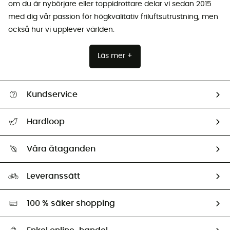
om du är nybörjare eller toppidrottare delar vi sedan 2015
med dig vår passion för högkvalitativ friluftsutrustning, men
också hur vi upplever världen.
Läs mer +
Kundservice
Hjälp & Kontakt
Hardloop
Spåra mitt paket
Vilka är vi?
Retur & återbetalning
Våra åtaganden
HardGuides
Storleksguide
Vårt fotavtryck
Ambassadörer
Leveranssätt
Second hand
Miljöanpassat urval
100 % säker shopping