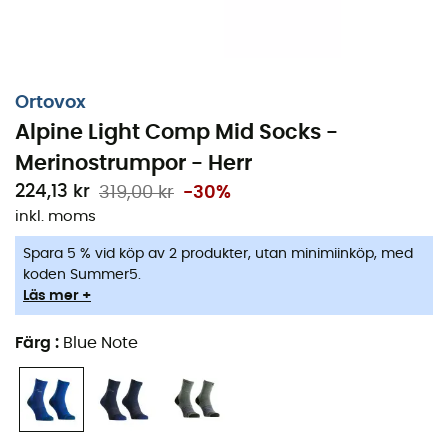
merinostrumpor
inte bara oöverträffad komfort, utan
också en
lätt kompression
som stimulerar dina muskler
för att fördröja tröttheten. Föreställ dig merinoullen som
arbetar diskret för att
reglera fuktigheten
och
torka
Ortovox
snabbt
, vilket håller dig torr och bekväm under hela ditt
Alpine Light Comp Mid Socks -
äventyr.
Merinostrumpor - Herr
Deras ergonomiska passform och platta sömmar är
224,13 kr
319,00 kr
-30%
utformade för att undvika irriterande glidningar och
inkl. moms
tryckpunkter, så att du kan fokusera på det väsentliga:
Spara 5 % vid köp av 2 produkter, utan minimiinköp, med
den hisnande utsikten. Med en
optimal stabilisering av
koden Summer5.
anklarna
ger de ett säkert stöd även på de mest
Läs mer +
tekniska terrängerna. Fuktavledande kanaler och
ventilationssystem vid smalbenet garanterar maximal
Färg
:
Blue Note
ventilation, vilket gör att dina fötter kan andas fritt.
Material: 49 % polyamid - 30 % merinoull - 17 %
återvunnen polyamid - 4 % elastan