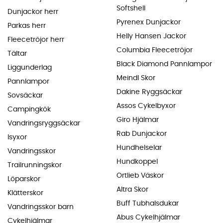
Softshell
Dunjackor herr
Pyrenex Dunjackor
Parkas herr
Helly Hansen Jackor
Fleecetröjor herr
Columbia Fleecetröjor
Tältar
Black Diamond Pannlampor
Liggunderlag
Meindl Skor
Pannlampor
Dakine Ryggsäckar
Sovsäckar
Assos Cykelbyxor
Campingkök
Giro Hjälmar
Vandringsryggsäckar
Rab Dunjackor
Isyxor
Hundhelselar
Vandringsskor
Hundkoppel
Trailrunningskor
Ortlieb Väskor
Löparskor
Altra Skor
Klätterskor
Buff Tubhalsdukar
Vandringsskor barn
Abus Cykelhjälmar
Cykelhjälmar