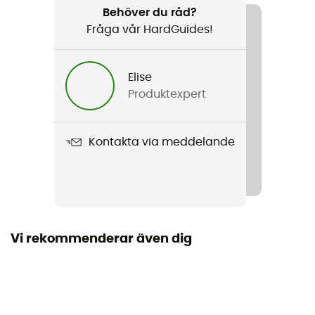
Surfa / Nautisk sport
Behöver du råd?
Fråga vår HardGuides!
Kön
Herr
Elise
Produktexpert
Produktnamn
E-Bomb Cz 3/2
Kontakta via meddelande
Kapuschong
Nej
Dragkedjans placering
Dragkedja fram
Vi rekommenderar även dig
Material
80 % caoutchouc, 15 % polyamide, 5 % polyester
Typ av våtdräkt