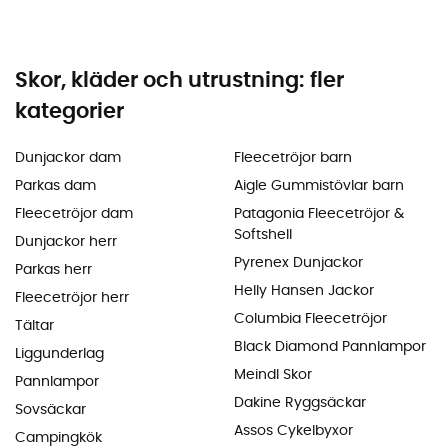
Skor, kläder och utrustning: fler
kategorier
Dunjackor dam
Fleecetröjor barn
Parkas dam
Aigle Gummistövlar barn
Fleecetröjor dam
Patagonia Fleecetröjor &
Softshell
Dunjackor herr
Pyrenex Dunjackor
Parkas herr
Helly Hansen Jackor
Fleecetröjor herr
Columbia Fleecetröjor
Tältar
Black Diamond Pannlampor
Liggunderlag
Meindl Skor
Pannlampor
Dakine Ryggsäckar
Sovsäckar
Assos Cykelbyxor
Campingkök