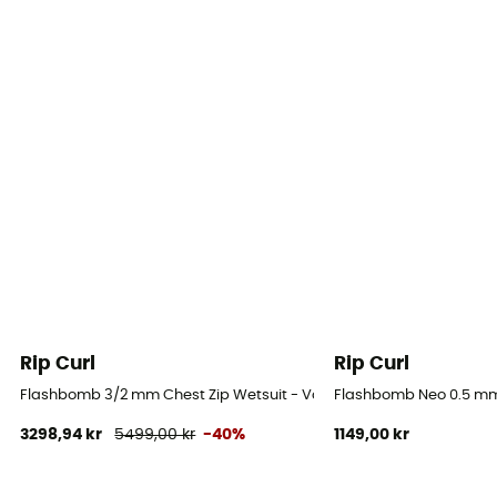
Thermique
Rip Curl
Rip Curl
Flashbomb 3/2 mm Chest Zip Wetsuit - Våtdräkt för surfing - Herr
Flashbomb Neo 0.5 mm P
3298,94 kr
5499,00 kr
-40%
1149,00 kr