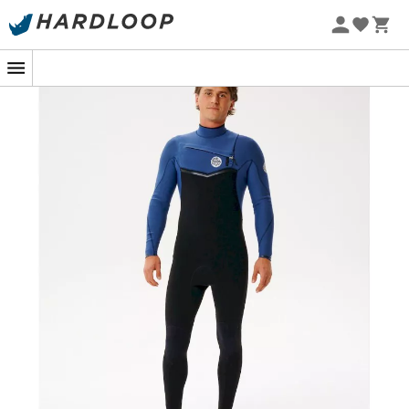
Sommarerbjudanden 🔥 -5 % EXTRA vid köp av 2 produkter*
kod Summer5
-5% Extra - Kod Summer5