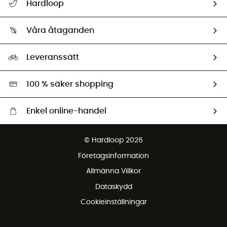
Hardloop
Spåra mitt paket
Vilka är vi?
Retur & återbetalning
Våra åtaganden
HardGuides
Storleksguide
Vårt fotavtryck
Ambassadörer
Leveranssätt
Second hand
Miljöanpassat urval
100 % säker shopping
Enkel online-handel
Fraktfritt från 1500 kr
© Hardloop 2026
Gratis retur inom 100 dagar
Företagsinformation
Gratis kundservice
Allmänna Villkor
Dataskydd
Cookieinställningar