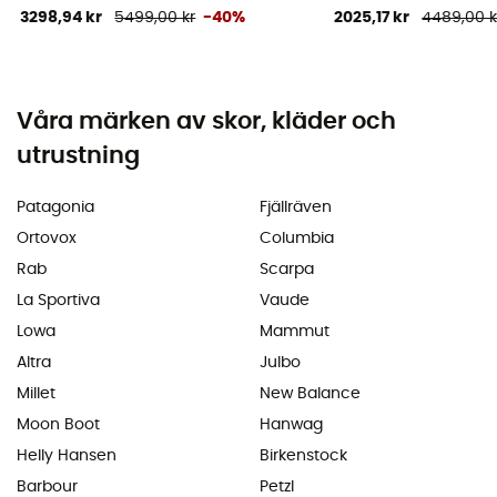
3298,94 kr
5499,00 kr
-40%
2025,17 kr
4489,00 k
Våra märken av skor, kläder och
utrustning
Patagonia
Fjällräven
Ortovox
Columbia
Rab
Scarpa
La Sportiva
Vaude
Lowa
Mammut
Altra
Julbo
Millet
New Balance
Moon Boot
Hanwag
Helly Hansen
Birkenstock
Barbour
Petzl