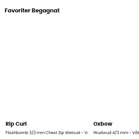
Favoriter Begagnat
Rip Curl
Oxbow
Flashbomb 3/2 mm Chest Zip Wetsuit - Våtdräkt för surfing - Herr
Wudwud 4/3 mm - Våtdr