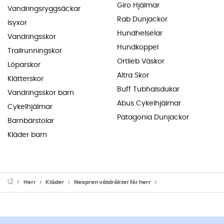
Giro Hjälmar
Vandringsryggsäckar
Rab Dunjackor
Isyxor
Hundhelselar
Vandringsskor
Hundkoppel
Trailrunningskor
Ortlieb Väskor
Löparskor
Altra Skor
Klätterskor
Buff Tubhalsdukar
Vandringsskor barn
Abus Cykelhjälmar
Cykelhjälmar
Patagonia Dunjackor
Barnbärstolar
Kläder barn
Herr
Kläder
Neopren våtdräkter för herr
Våtdräkt för surfing för