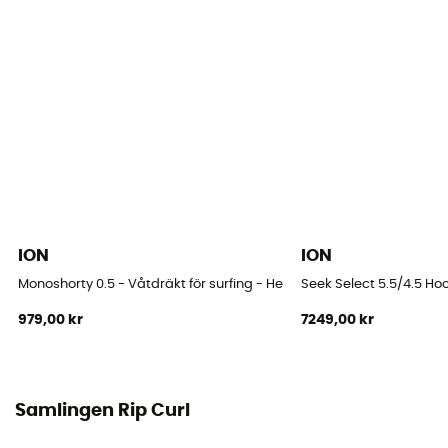
Komplett
Ärmlängd
Lång ärm
Tjocklek
3/2 mm
Vattentemperatur
17°C – 21°C
ION
ION
Sömnad
Monoshorty 0.5 - Våtdräkt för surfing - Herr
Seek Select 5.5/4.5 Hoo
GBS (sydd/limmad)
979,00 kr
7249,00 kr
Fack för nycklar
Ja
Samlingen Rip Curl
Foder