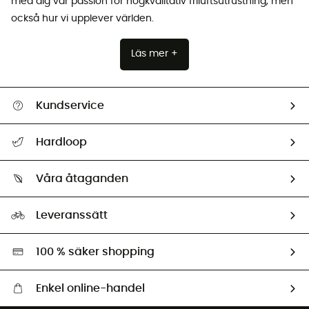
med dig vår passion för högkvalitativ friluftsutrustning, men
också hur vi upplever världen.
Läs mer +
Kundservice
Hjälp & Kontakt
Hardloop
Spåra mitt paket
Vilka är vi?
Retur & återbetalning
Våra åtaganden
HardGuides
Storleksguide
Vårt fotavtryck
Ambassadörer
Leveranssätt
Second hand
Miljöanpassat urval
100 % säker shopping
Enkel online-handel