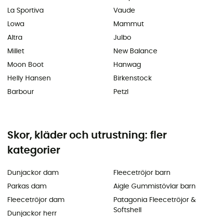
La Sportiva
Vaude
Lowa
Mammut
Altra
Julbo
Millet
New Balance
Moon Boot
Hanwag
Helly Hansen
Birkenstock
Barbour
Petzl
Skor, kläder och utrustning: fler
kategorier
Dunjackor dam
Fleecetröjor barn
Parkas dam
Aigle Gummistövlar barn
Fleecetröjor dam
Patagonia Fleecetröjor &
Softshell
Dunjackor herr