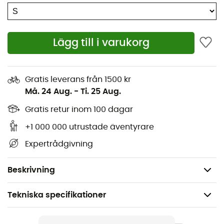
Förböjd 3D-konstruktion
Dubbel dragskojustering för maximal
anpassningsförmåga
Lägg till i varukorg
Dubbelvävd Matrix™ softshell med fluorkarbonfri
DWR (275 g/m²)
Gratis leverans från 1500 kr
Huvudmaterial: 50 % polyamid, 43 % polyester, 7 %
Må. 24 Aug.
-
Ti. 25 Aug.
elastan
Gratis retur inom 100 dagar
Handflata: 100 % getläder
+1 000 000 utrustade äventyrare
Isolering: PrimaLoft® Gold 60 g/m² och långhårig
Expertrådgivning
foder på handens baksida
Vikt: 151 g
Beskrivning
Tekniska specifikationer
Rekommenderad för