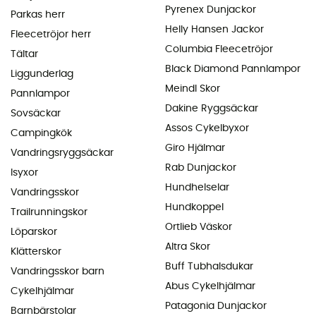
Pyrenex Dunjackor
Parkas herr
Helly Hansen Jackor
Fleecetröjor herr
Columbia Fleecetröjor
Tältar
Black Diamond Pannlampor
Liggunderlag
Meindl Skor
Pannlampor
Dakine Ryggsäckar
Sovsäckar
Assos Cykelbyxor
Campingkök
Giro Hjälmar
Vandringsryggsäckar
Rab Dunjackor
Isyxor
Hundhelselar
Vandringsskor
Hundkoppel
Trailrunningskor
Ortlieb Väskor
Löparskor
Altra Skor
Klätterskor
Buff Tubhalsdukar
Vandringsskor barn
Abus Cykelhjälmar
Cykelhjälmar
Patagonia Dunjackor
Barnbärstolar