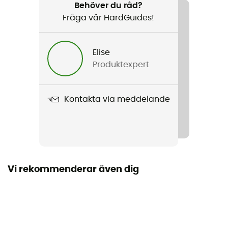
Vandring / Snöskor / Bergsbestigning / Vintersporter
Behöver du råd?
Fråga vår HardGuides!
Kön
Dam
Elise
Produktexpert
Vikt
151 g (S)
Kontakta via meddelande
Produktnamn
Baltoro Gloves
Märke
Återvunnen / PFC-Free
Vi rekommenderar även dig