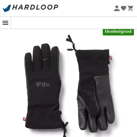
Sommarerbjudanden 🔥 -5 % EXTRA vid köp av 2 produkter*
kod Summer5
-5% Extra - Kod Summer5
Ekodesignad
På en snötäckt stig knarrar dina steg mjukt medan den
isiga vinden försöker tränga igenom. Men ingen fara,
Baltoro Gloves
från
Rab
finns där för dig! Designade för
äventyraren som söker höjder är dessa
softshell-
handskar
för
kvinnor
den perfekta följeslagaren för att
möta kalla och torra förhållanden. Med deras
PrimaLoft® Gold-isolering
kommer dina händer att
hålla sig varma utan att offra den viktiga