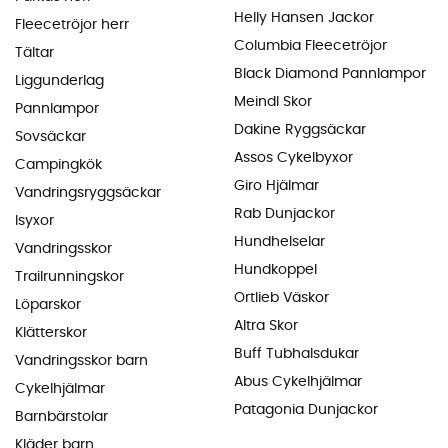
Helly Hansen Jackor
Fleecetröjor herr
Columbia Fleecetröjor
Tältar
Black Diamond Pannlampor
Liggunderlag
Meindl Skor
Pannlampor
Dakine Ryggsäckar
Sovsäckar
Assos Cykelbyxor
Campingkök
Giro Hjälmar
Vandringsryggsäckar
Rab Dunjackor
Isyxor
Hundhelselar
Vandringsskor
Hundkoppel
Trailrunningskor
Ortlieb Väskor
Löparskor
Altra Skor
Klätterskor
Buff Tubhalsdukar
Vandringsskor barn
Abus Cykelhjälmar
Cykelhjälmar
Patagonia Dunjackor
Barnbärstolar
Kläder barn