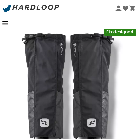
Sommarerbjudanden 🔥 -5 % EXTRA vid köp av 2 produkter*
kod Summer5
-5% Extra - Kod Summer5
Ekodesignad