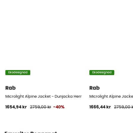
Ekodesignad
Ekodesignad
Rab
Rab
Microlight Alpine Jacket - Dunjacka Herr
Microlight Alpine Jac
1654,94 kr
2759,00 kr
-40%
1666,44 kr
2759,00 