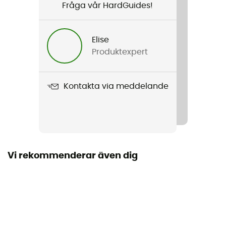
Fråga vår HardGuides!
Kön
Herr / Dam
Elise
Produktexpert
Vikt
186 g
Kontakta via meddelande
Produktnamn
Latok GTX Gaiter
Märke
Återvunnen / PFC-Free
Vi rekommenderar även dig