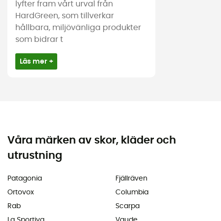
lyfter fram vårt urval från
HardGreen, som tillverkar
hållbara, miljövänliga produkter
som bidrar t
Läs mer +
Våra märken av skor, kläder och
utrustning
Patagonia
Fjällräven
Ortovox
Columbia
Rab
Scarpa
La Sportiva
Vaude