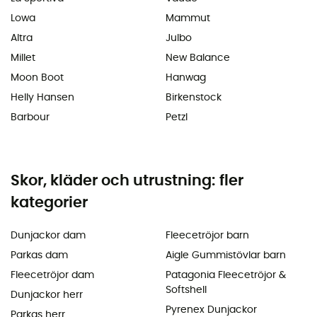
Lowa
Mammut
Altra
Julbo
Millet
New Balance
Moon Boot
Hanwag
Helly Hansen
Birkenstock
Barbour
Petzl
Skor, kläder och utrustning: fler
kategorier
Dunjackor dam
Fleecetröjor barn
Parkas dam
Aigle Gummistövlar barn
Fleecetröjor dam
Patagonia Fleecetröjor &
Softshell
Dunjackor herr
Pyrenex Dunjackor
Parkas herr