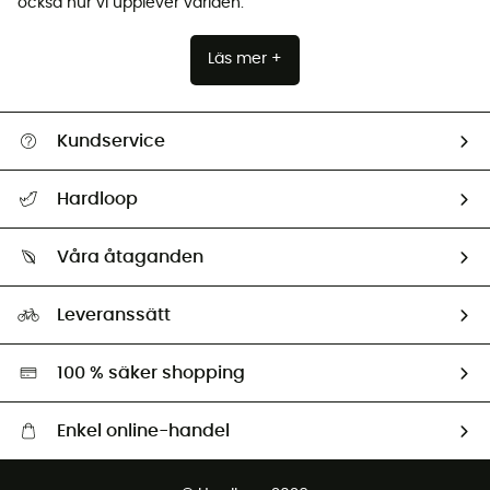
också hur vi upplever världen.
Läs mer +
Kundservice
Hjälp & Kontakt
Hardloop
Spåra mitt paket
Vilka är vi?
Retur & återbetalning
Våra åtaganden
HardGuides
Storleksguide
Vårt fotavtryck
Ambassadörer
Leveranssätt
Second hand
Miljöanpassat urval
100 % säker shopping
Enkel online-handel
Fraktfritt från 1500 kr