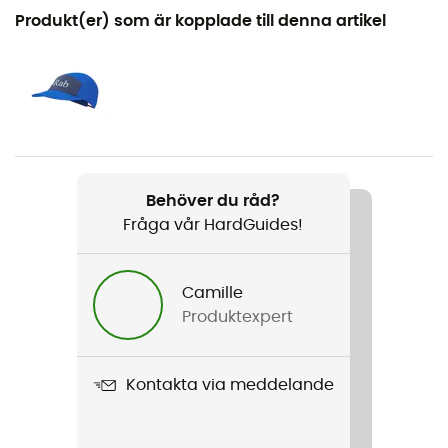
Rekommenderad för
Produkt(er) som är kopplade till denna artikel
Trailrunning / Löpning
Kön
Dam
Vikt
102 g (S)
Behöver du råd?
Fråga vår HardGuides!
Produktnamn
Talus Shorts
Camille
Märke
Produktexpert
Återvunnen / PFC-Free
Kontakta via meddelande