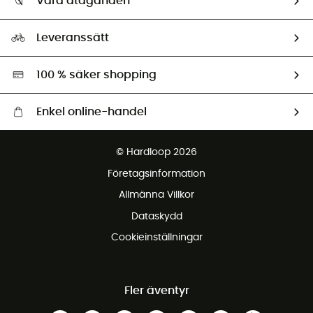
Våra åtaganden
HardGuides
Storleksguide
Vårt fotavtryck
Ambassadörer
Leveranssätt
Second hand
Miljöanpassat urval
100 % säker shopping
Enkel online-handel
Fraktfritt från 1500 kr
© Hardloop 2026
Gratis retur inom 100 dagar
Företagsinformation
Gratis kundservice
Allmänna Villkor
Dataskydd
Cookieinställningar
Fler äventyr