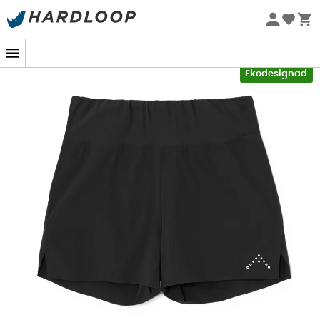
Sommarerbjudanden 🔥 -5 % EXTRA vid köp av 2 produkter*
kod Summer5
-5% Extra - Kod Summer5
Ekodesignad
Att stiga upp i gryningen, dra på dig dina
Talus Shorts
,
redo att erövra den ännu sovande stigen. Dessa
trailshorts
för
kvinnor
från
Rab
är inte bara ett plagg;
de är din allierade vid varje steg. Med sin längd på
4
tum
(cirka 10 cm) och sitt
stretchtyg
erbjuder de en
rörelsefrihet
utan motstycke, så att du kan fokusera på