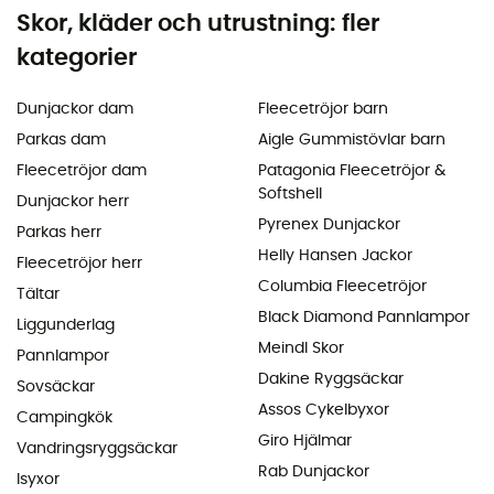
Skor, kläder och utrustning: fler
kategorier
Dunjackor dam
Fleecetröjor barn
Parkas dam
Aigle Gummistövlar barn
Fleecetröjor dam
Patagonia Fleecetröjor &
Softshell
Dunjackor herr
Pyrenex Dunjackor
Parkas herr
Helly Hansen Jackor
Fleecetröjor herr
Columbia Fleecetröjor
Tältar
Black Diamond Pannlampor
Liggunderlag
Meindl Skor
Pannlampor
Dakine Ryggsäckar
Sovsäckar
Assos Cykelbyxor
Campingkök
Giro Hjälmar
Vandringsryggsäckar
Rab Dunjackor
Isyxor