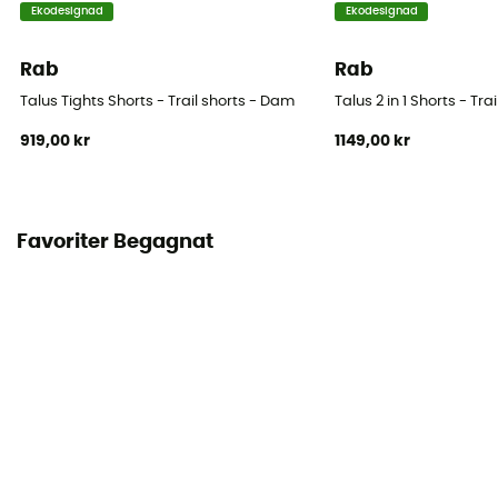
Ekodesignad
Ekodesignad
Rab
Rab
Talus Tights Shorts - Trail shorts - Dam
Talus 2 in 1 Shorts - Tr
919,00 kr
1149,00 kr
Favoriter Begagnat