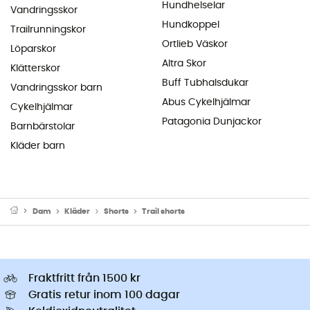
Hundhelselar
Vandringsskor
Hundkoppel
Trailrunningskor
Ortlieb Väskor
Löparskor
Altra Skor
Klätterskor
Buff Tubhalsdukar
Vandringsskor barn
Abus Cykelhjälmar
Cykelhjälmar
Patagonia Dunjackor
Barnbärstolar
Kläder barn
Dam
Kläder
Shorts
Trail shorts
Fraktfritt från 1500 kr
Gratis retur inom 100 dagar