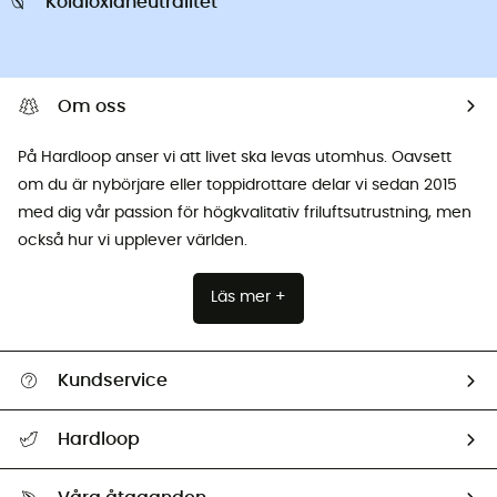
Koldioxidneutralitet
Om oss
På Hardloop anser vi att livet ska levas utomhus. Oavsett
om du är nybörjare eller toppidrottare delar vi sedan 2015
med dig vår passion för högkvalitativ friluftsutrustning, men
också hur vi upplever världen.
Läs mer +
Kundservice
Hjälp & Kontakt
Hardloop
Spåra mitt paket
Vilka är vi?
Retur & återbetalning