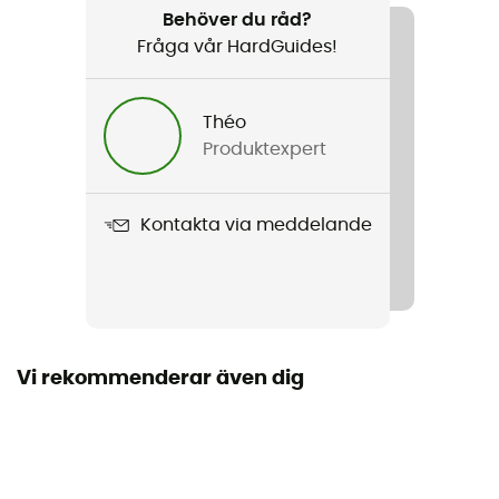
Surfa
Behöver du råd?
Fråga vår HardGuides!
Kön
Dam
Théo
Produktexpert
Produktnamn
Wms Hyperfreak 4/3+ Chest Zip Full
Kontakta via meddelande
Kapuschong
Nej
Dragkedjans placering
Dragkedja fram
Vi rekommenderar även dig
Typ av våtdräkt
Komplett
Ärmlängd