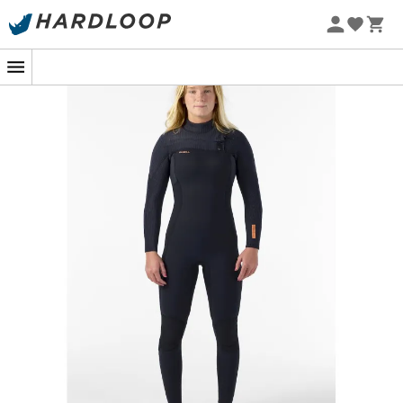
Sommarerbjudanden 🔥 -5 % EXTRA vid köp av 2 produkter*
kod Summer5
-5% Extra - Kod Summer5