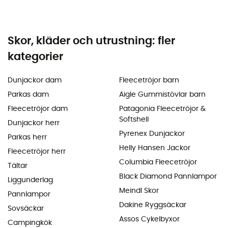
Skor, kläder och utrustning: fler
kategorier
Dunjackor dam
Fleecetröjor barn
Parkas dam
Aigle Gummistövlar barn
Fleecetröjor dam
Patagonia Fleecetröjor &
Softshell
Dunjackor herr
Pyrenex Dunjackor
Parkas herr
Helly Hansen Jackor
Fleecetröjor herr
Columbia Fleecetröjor
Tältar
Black Diamond Pannlampor
Liggunderlag
Meindl Skor
Pannlampor
Dakine Ryggsäckar
Sovsäckar
Assos Cykelbyxor
Campingkök