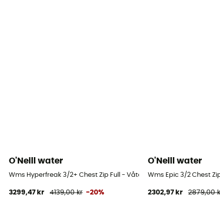
O'Neill water
O'Neill water
Wms Hyperfreak 3/2+ Chest Zip Full - Våtdräkt för surfing - Dam
Wms Epic 3/2 Chest Zip 
3299,47 kr
4139,00 kr
-20%
2302,97 kr
2879,00 k