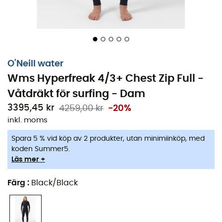
O'Neill water
Wms Hyperfreak 4/3+ Chest Zip Full -
Våtdräkt för surfing - Dam
3395,45 kr
4259,00 kr
-20%
inkl. moms
Spara 5 % vid köp av 2 produkter, utan minimiinköp, med
koden Summer5.
Läs mer +
Färg
:
Black/Black