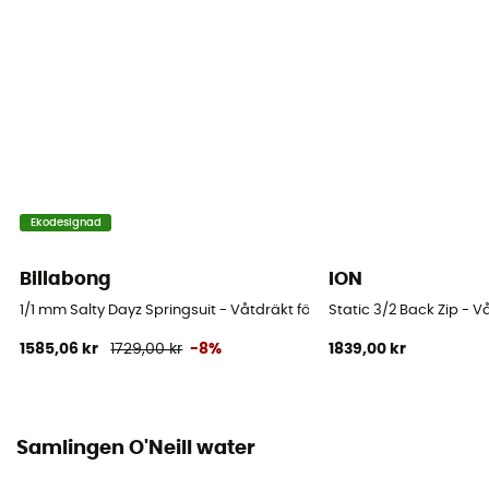
Lång ärm
Tjocklek
4/3 mm
Vattentemperatur
10-17°C
Halsringning
Ekodesignad
Uppstående krage
Billabong
ION
1/1 mm Salty Dayz Springsuit - Våtdräkt för surfing - Dam
Static 3/2 Back Zip - V
1585,06 kr
1729,00 kr
-8%
1839,00 kr
Samlingen O'Neill water