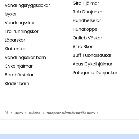
Giro Hjälmar
Vandringsryggsäckar
Rab Dunjackor
Isyxor
Hundhelselar
Vandringsskor
Hundkoppel
Trailrunningskor
Ortlieb Väskor
Löparskor
Altra Skor
Klätterskor
Buff Tubhalsdukar
Vandringsskor barn
Abus Cykelhjälmar
Cykelhjälmar
Patagonia Dunjackor
Barnbärstolar
Kläder barn
Dam
Kläder
Neopren våtdräkter för dam
Våtdräkt för surfing f