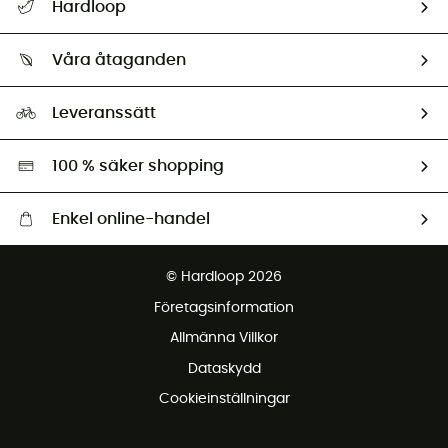
Hardloop
Spåra mitt paket
Vilka är vi?
Retur & återbetalning
Våra åtaganden
HardGuides
Storleksguide
Vårt fotavtryck
Ambassadörer
Leveranssätt
Second hand
Miljöanpassat urval
100 % säker shopping
Enkel online-handel
Fraktfritt från 1500 kr
© Hardloop 2026
Gratis retur inom 100 dagar
Företagsinformation
Gratis kundservice
Allmänna Villkor
Dataskydd
Cookieinställningar