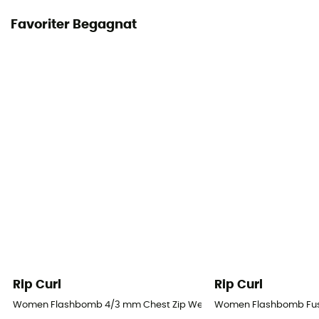
Favoriter Begagnat
Rip Curl
Rip Curl
Women Flashbomb 4/3 mm Chest Zip Wetsuit - Våtdräkt för surfin
Women Flashbomb Fusio