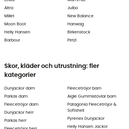
Altra
Julbo
Millet
New Balance
Moon Boot
Hanwag
Helly Hansen
Birkenstock
Barbour
Petzl
Skor, kläder och utrustning: fler
kategorier
Dunjackor dam
Fleecetröjor barn
Parkas dam
Aigle Gummistövlar barn
Fleecetröjor dam
Patagonia Fleecetröjor &
Softshell
Dunjackor herr
Pyrenex Dunjackor
Parkas herr
Helly Hansen Jackor
Fleecetröjor herr