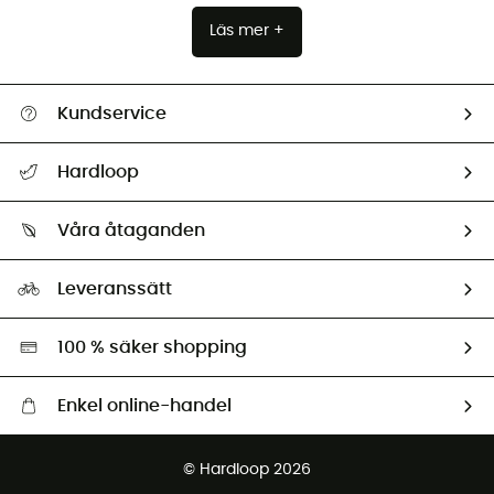
Läs mer +
Kundservice
Hjälp & Kontakt
Hardloop
Spåra mitt paket
Vilka är vi?
Retur & återbetalning
Våra åtaganden
HardGuides
Storleksguide
Vårt fotavtryck
Ambassadörer
Leveranssätt
Second hand
Miljöanpassat urval
100 % säker shopping
Enkel online-handel
Fraktfritt från 1500 kr
© Hardloop 2026
Gratis retur inom 100 dagar