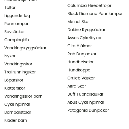
Columbia Fleecetröjor
Tältar
Black Diamond Pannlampor
Liggunderlag
Meindl Skor
Pannlampor
Dakine Ryggsäckar
Sovsäckar
Assos Cykelbyxor
Campingkök
Giro Hjälmar
Vandringsryggsäckar
Rab Dunjackor
Isyxor
Hundhelselar
Vandringsskor
Hundkoppel
Trailrunningskor
Ortlieb Väskor
Löparskor
Altra Skor
Klätterskor
Buff Tubhalsdukar
Vandringsskor barn
Abus Cykelhjälmar
Cykelhjälmar
Patagonia Dunjackor
Barnbärstolar
Kläder barn