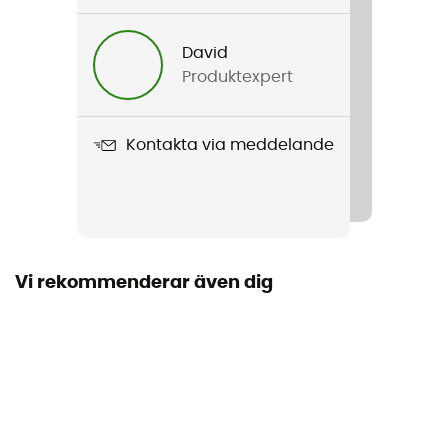
Kön
David
Herr / Dam
Produktexpert
Vikt
72 g
Kontakta via meddelande
Produktnamn
Peak Beanie
Märke
Garanterat europeiskt ursprung
Vi rekommenderar även dig
Material
100 % woven