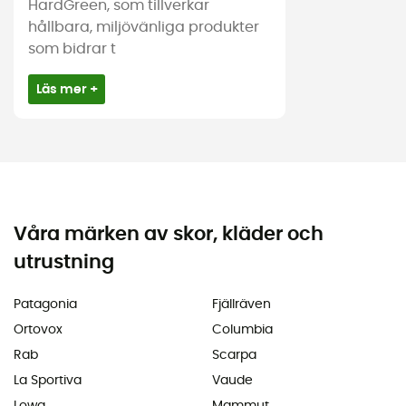
HardGreen, som tillverkar
hållbara, miljövänliga produkter
som bidrar t
Läs mer +
Våra märken av skor, kläder och
utrustning
Patagonia
Fjällräven
Ortovox
Columbia
Rab
Scarpa
La Sportiva
Vaude
Lowa
Mammut