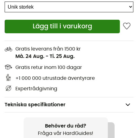
Lägg till i varukorg
Gratis leverans från 1500 kr
Må. 24 Aug.
-
Ti. 25 Aug.
Gratis retur inom 100 dagar
+1 000 000 utrustade äventyrare
Expertrådgivning
Tekniska specifikationer
Rekommenderad för
Vandring / Alpin Skidåkning / Touring Skidåkning /
Behöver du råd?
Den dagliga / Ski / Längdskidåkning / Vintersporter
Fråga vår HardGuides!