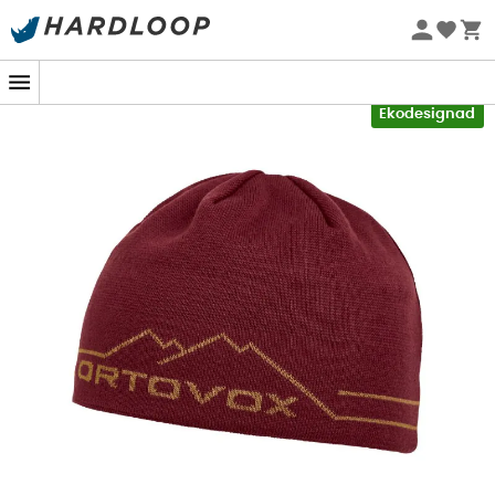
Sommarerbjudanden 🔥 -5 % EXTRA vid köp av 2 produkter*
kod Summer5
Ny
-5% Extra - Kod Summer5
Ekodesignad