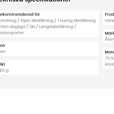
ekommenderad för
Pro
andring / Alpin Skidåkning / Touring Skidåkning
Vene
 Den dagliga / Ski / Längdskidåkning /
intersporter
Mär
Åte
ön
err
Mate
79 %
ikt
élas
65 g