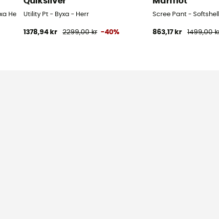
Quiksilver
Marmot
xa Herr
Utility Pt - Byxa - Herr
Scree Pant - Softshel
1378,94 kr
2299,00 kr
-40%
863,17 kr
1499,00 k