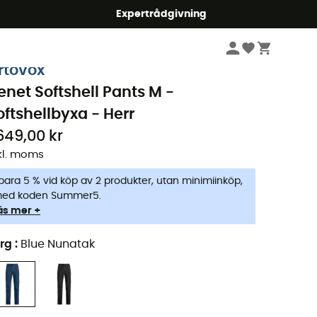
mmer5
Expertrådgivning
Herr
Kläder
Byxor
rtovox
enet Softshell Pants M -
oftshellbyxa - Herr
649,00 kr
kl. moms
para 5 % vid köp av 2 produkter, utan minimiinköp,
ed koden Summer5.
äs mer +
rg
:
Blue Nunatak