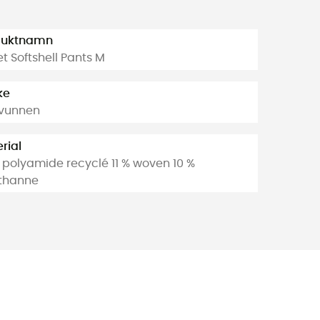
duktnamn
t Softshell Pants M
ke
rvunnen
rial
 polyamide recyclé 11 % woven 10 %
thanne