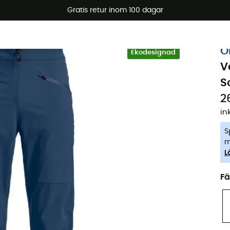
arerbjudanden 🔥 -5 % EXTRA vid köp av 2 produkter* kod Su
Gratis retur inom 100 dagar
-5% Extra - Kod Summer5
O
Ekodesignad
V
S
2
in
S
m
L
Fä