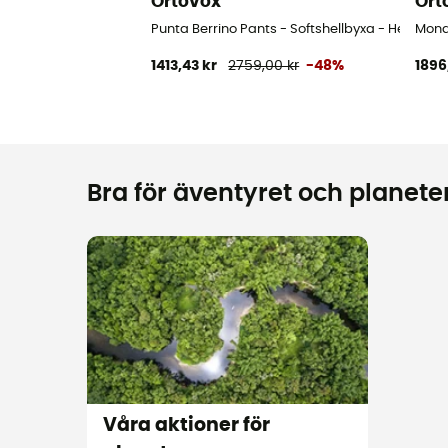
Ortovox
Ort
Punta Berrino Pants - Softshellbyxa - Herr
Monde
1413,43 kr
2759,00 kr
-48%
1896
Bra för äventyret och planeten
Våra aktioner för