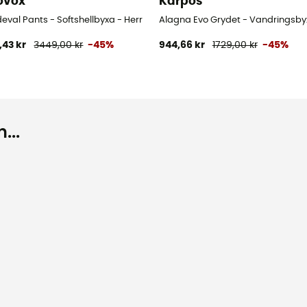
ovox
Karpos
val Pants - Softshellbyxa - Herr
Alagna Evo Grydet - Vandringsby
,43 kr
3449,00 kr
-45%
944,66 kr
1729,00 kr
-45%
...