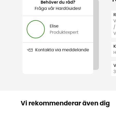
Behöver du råd?
Fråga vår HardGuides!
R
V
Elise
/
Produktexpert
V
K
Kontakta via meddelande
H
V
3
Vi rekommenderar även dig