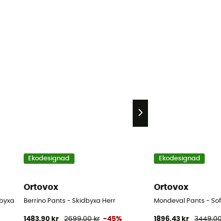
Ekodesignad
Ekodesignad
Ortovox
Ortovox
byxa - Herr
Berrino Pants - Skidbyxa Herr
Mondeval Pants - Sof
1483,90 kr
2699,00 kr
-45%
1896,43 kr
3449,00