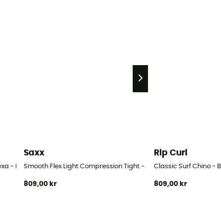
Saxx
Rip Curl
xa - Herr
Smooth Flex Light Compression Tight - Löparbyxa - Herr
Classic Surf Chino - 
809,00 kr
809,00 kr