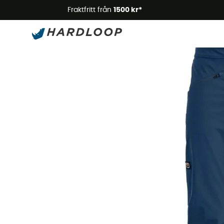
Somm
Fraktfritt från
1500 kr*
Ny