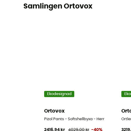
Samlingen Ortovox
Ekodesignad
Eko
Ortovox
Ort
Pizol Pants - Softshellbyxa - Herr
Ortle
2416,94 kr
4029,00 kr
-40%
3219