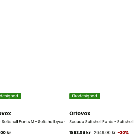
designad
Ekodesignad
ovox
Ortovox
r Softshell Pants M - Softshellbyxa - Herr
Seceda Softshell Pants - Softshell
,00 kr
1853,96 kr
2649,00 kr
-30%