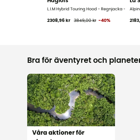
Haglöfs
La 
L.I.M Hybrid Touring Hood - Regnjacka - Dam
Alpi
2308,96 kr
3849,00 kr
-40%
2183
Bra för äventyret och planeten
Våra aktioner för