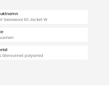
duktnamn
t Swisswool 60 Jacket W
ke
rvunnen
rial
% återvunnet polyamid