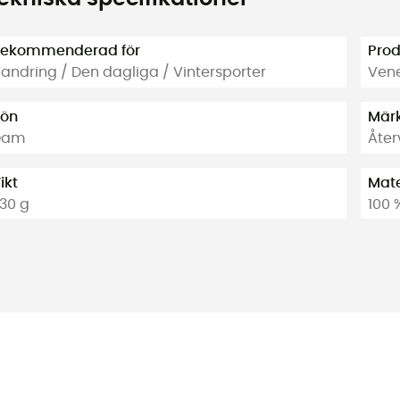
ekommenderad för
Pro
andring / Den dagliga / Vintersporter
Vene
ön
Mär
Dam
Åte
ikt
Mate
30 g
100 