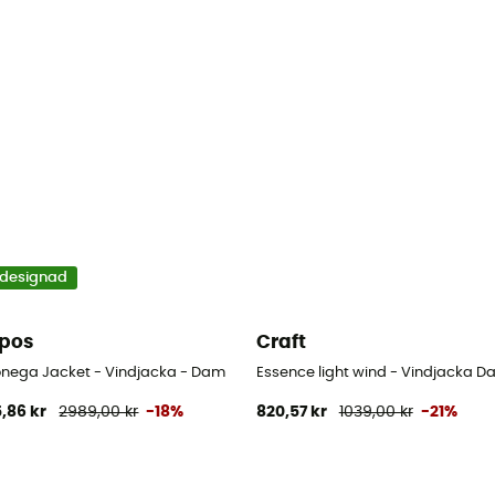
designad
pos
Craft
 - Dam
nega Jacket - Vindjacka - Dam
Essence light wind - Vindjacka D
,86 kr
2989,00 kr
-18%
820,57 kr
1039,00 kr
-21%