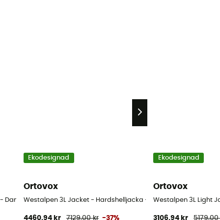
Ekodesignad
Ekodesignad
Ortovox
Ortovox
 - Dam
Westalpen 3L Jacket - Hardshelljacka - Herr
Westalpen 3L Light J
4460,94 kr
7129,00 kr
-37%
3106,94 kr
5179,00 