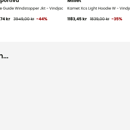
Sportiva
Millet
ne Guide Windstopper Jkt - Vindjacka - Dam
Kamet Xcs Light Hoodie W - Vind
,74 kr
3949,00 kr
-44%
1183,45 kr
1839,00 kr
-35%
...