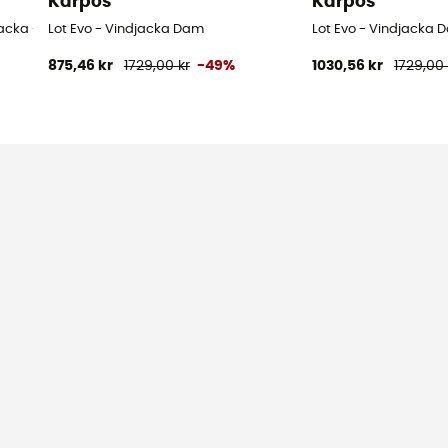
Karpos
Karpos
jacka - Dam
Lot Evo - Vindjacka Dam
Lot Evo - Vindjacka 
875,46 kr
1729,00 kr
-49%
1030,56 kr
1729,00 