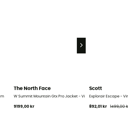
The North Face
Scott
am
W Summit Mountain Gtx Pro Jacket - Vindjacka - Dam
Explorair Escape - V
9199,00 kr
892,01 kr
1499,00 k