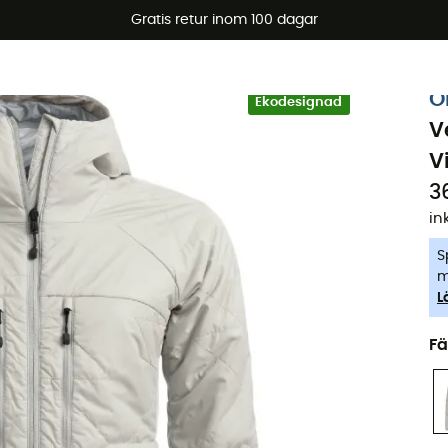
arerbjudanden 🔥 -5 % EXTRA vid köp av 2 produkter* kod Su
Gratis retur inom 100 dagar
-5% Extra - Kod Summer5
O
Ekodesignad
V
V
3
in
S
m
L
Fä