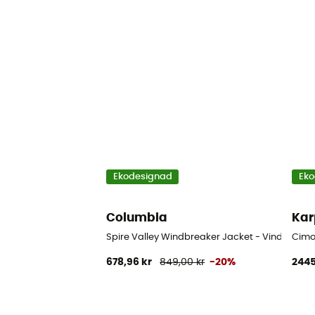
Ekodesignad
Eko
Columbia
Kar
Spire Valley Windbreaker Jacket - Vindjacka
Cimo
678,96 kr
849,00 kr
-20%
2445