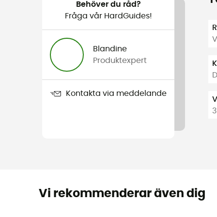
Behöver du råd?
Fråga vår HardGuides!
R
V
Blandine
Produktexpert
K
Kontakta via meddelande
V
3
Vi rekommenderar även dig