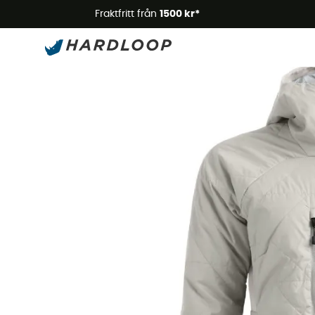
Somm
Fraktfritt från
1500 kr*
Ny