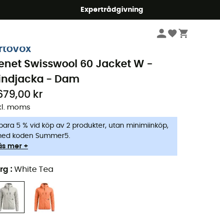
mmer5
Expertrådgivning
Dam
Jackor
Vindejackor
rtovox
enet Swisswool 60 Jacket W -
indjacka - Dam
679,00 kr
kl. moms
para 5 % vid köp av 2 produkter, utan minimiinköp,
ed koden Summer5.
äs mer +
rg
:
White Tea