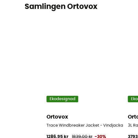
Samlingen Ortovox
Ekodesignad
Eko
Ortovox
Ort
Trace Windbreaker Jacket - Vindjacka - Dam
3L Ra
1286,95 kr
1839,00 kr
-30%
3793