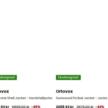
designad
Ekodesignad
ovox
Ortovox
vine Shell Jacket - Hardshelljacka - Herr
Swisswool Piz Boè Jacket - Jacka
,93 kr
6899,00 kr
-45%
2068,93 kr
3679,00 kr
-43%