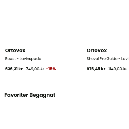
Ortovox
Ortovox
Beast - Lavinspade
Shovel Pro Guide - La
636,31 kr
749,00 kr
-15%
976,48 kr
1149,00 kr
Favoriter Begagnat