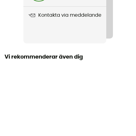
Vikt
440 g
Kontakta via meddelande
Produktnamn
Shovel Pro Light
Vi rekommenderar även dig