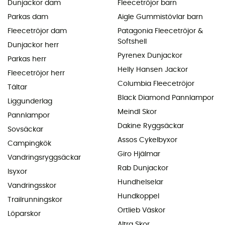
Dunjackor dam
Fleecetröjor barn
Parkas dam
Aigle Gummistövlar barn
Fleecetröjor dam
Patagonia Fleecetröjor &
Softshell
Dunjackor herr
Pyrenex Dunjackor
Parkas herr
Helly Hansen Jackor
Fleecetröjor herr
Columbia Fleecetröjor
Tältar
Black Diamond Pannlampor
Liggunderlag
Meindl Skor
Pannlampor
Dakine Ryggsäckar
Sovsäckar
Assos Cykelbyxor
Campingkök
Giro Hjälmar
Vandringsryggsäckar
Rab Dunjackor
Isyxor
Hundhelselar
Vandringsskor
Hundkoppel
Trailrunningskor
Ortlieb Väskor
Löparskor
Altra Skor