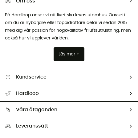
Om oss
På Hardloop anser vi att livet ska levas utomhus. Oavsett
om du är nybörjare eller toppidrottare delar vi sedan 2015
med dig vår passion för högkvalitativ friluftsutrustning, men
också hur vi upplever världen.
Läs mer +
Kundservice
Hjälp & Kontakt
Hardloop
Spåra mitt paket
Vilka är vi?
Retur & återbetalning
Våra åtaganden
HardGuides
Storleksguide
Vårt fotavtryck
Ambassadörer
Leveranssätt
Second hand