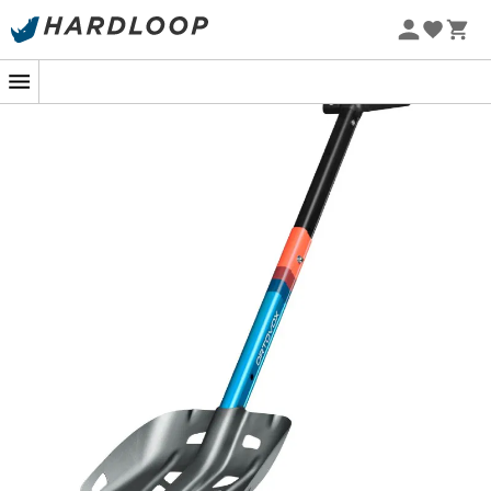
Sommarerbjudanden 🔥 -5 % EXTRA vid köp av 2 produkter*
kod Summer5
Ny