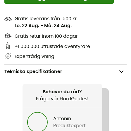
Gratis leverans från 1500 kr
Lö. 22 Aug.
-
Må. 24 Aug.
Gratis retur inom 100 dagar
+1 000 000 utrustade äventyrare
Expertrådgivning
Tekniska specifikationer
Rekommenderad för
Vandring / Alpin Skidåkning / Touring Skidåkning / Ski
Behöver du råd?
/ Längdskidåkning / Vintersporter
Fråga vår HardGuides!
Kön
Antonin
Herr / Dam
Produktexpert