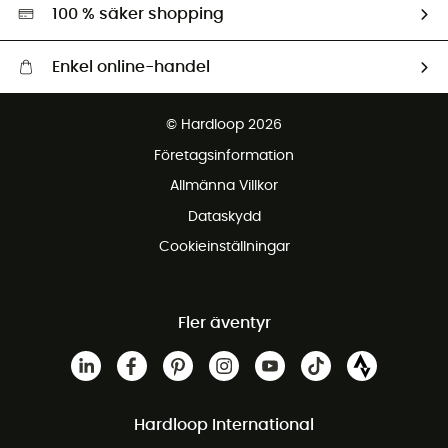
Miljöanpassat urval
100 % säker shopping
Enkel online-handel
Fraktfritt från 1500 kr
© Hardloop 2026
Gratis retur inom 100 dagar
Företagsinformation
Gratis kundservice
Allmänna Villkor
Dataskydd
Cookieinställningar
Fler äventyr
Hardloop International