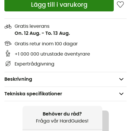
Lägg till i varukorg
Vikt:
2080 g (paret)
Volym:
40 L
Material:
PD620/PS490 (PVC-beklädd polyester)
Gratis leverans
On. 12 Aug.
-
To. 13 Aug.
Bärrem för axeln med karbinhake
Skyddskuddar på väskans botten
Gratis retur inom 100 dagar
Innerficka
+1 000 000 utrustade äventyrare
Dammskydd, kan stängas under locket
Expertrådgivning
Reflexband
Instruktioner för Quick-Lock 2.1
Beskrivning
Tekniska specifikationer
Rekommenderad för
Cykel / Cykelturism
Behöver du råd?
Fråga vår HardGuides!
Vikt