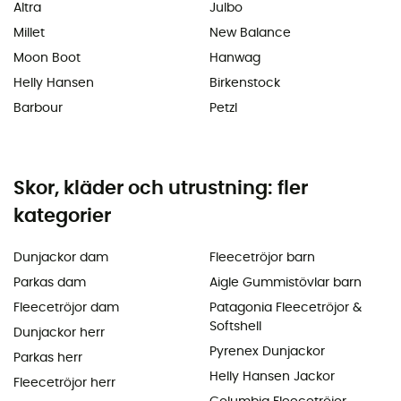
Altra
Julbo
Millet
New Balance
Moon Boot
Hanwag
Helly Hansen
Birkenstock
Barbour
Petzl
Skor, kläder och utrustning: fler
kategorier
Dunjackor dam
Fleecetröjor barn
Parkas dam
Aigle Gummistövlar barn
Fleecetröjor dam
Patagonia Fleecetröjor &
Softshell
Dunjackor herr
Pyrenex Dunjackor
Parkas herr
Helly Hansen Jackor
Fleecetröjor herr