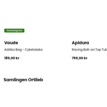
Nej
Märke
PFC-Free
Stängningssystem
Ekodesignad
Rullstängning
Vaude
Apidura
Fickor
Addita Bag - Cykelväska
Racing Bolt-on Top Tu
1 ficka
189,00 kr
799,00 kr
Volym
20 L
Samlingen Ortlieb
Dimensioner
45 x 24 x 26 cm
Material
PD620/PS490 (polyester coated with PVC)