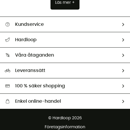
Läs mer +
Kundservice
Hjälp & Kontakt
Hardloop
Spåra mitt paket
Vilka är vi?
Retur & återbetalning
Våra åtaganden
HardGuides
Storleksguide
Vårt fotavtryck
Ambassadörer
Leveranssätt
Second hand
Miljöanpassat urval
100 % säker shopping
Enkel online-handel
Fraktfritt från 1500 kr
© Hardloop 2026
Gratis retur inom 100 dagar
Företagsinformation
Gratis kundservice