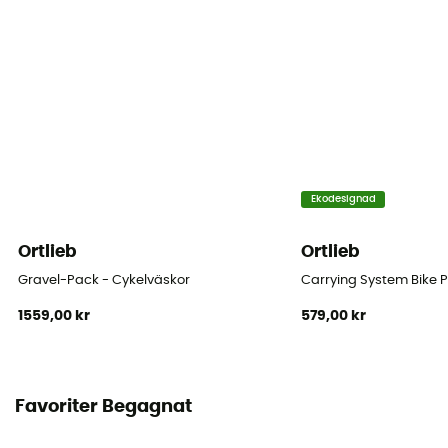
Fästsystem
Quick-Lock 2.1
Antal sovsäckar
Denna produkt innehåller 2 påse
Ortlieb IP-symbol
Ekodesignad
IP 54 - Skydd mot damm (inträngning i små mängder
möjlig) och mot stänk i alla riktningar
Ortlieb
Ortlieb
Gravel-Pack - Cykelväskor
Carrying System Bike 
Reflekterande inslag
1559,00 kr
579,00 kr
Ja
Väskans fäste
Quick-Lock 2.1
Favoriter Begagnat
Placering av väska