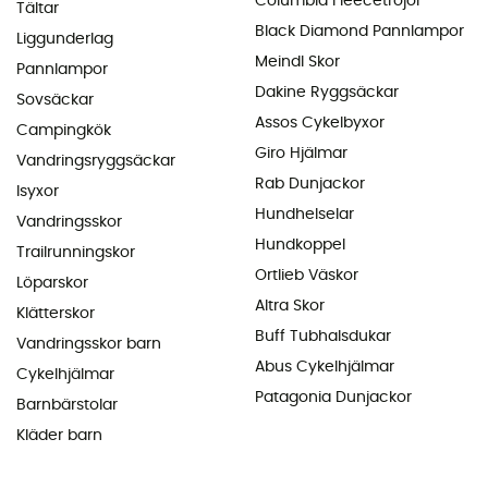
Columbia Fleecetröjor
Tältar
Black Diamond Pannlampor
Liggunderlag
Meindl Skor
Pannlampor
Dakine Ryggsäckar
Sovsäckar
Assos Cykelbyxor
Campingkök
Giro Hjälmar
Vandringsryggsäckar
Rab Dunjackor
Isyxor
Hundhelselar
Vandringsskor
Hundkoppel
Trailrunningskor
Ortlieb Väskor
Löparskor
Altra Skor
Klätterskor
Buff Tubhalsdukar
Vandringsskor barn
Abus Cykelhjälmar
Cykelhjälmar
Patagonia Dunjackor
Barnbärstolar
Kläder barn