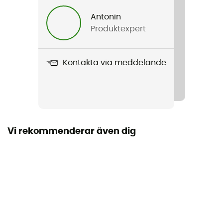
2 x 1004 g
Antonin
Produktexpert
Produktnamn
Bike-Packer Classic
Kontakta via meddelande
Egenskaper
Axelrem / inbyggd innerficka
Material
PS36C
Vi rekommenderar även dig
Poids de la paire
2080 g
Tätning
Ja
Regnskydd