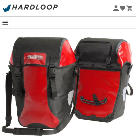
Sommarerbjudanden 🔥 -5 % EXTRA vid köp av 2 produkter*
kod Summer5
Ekodesignad
Ortlieb Bike-Packer Classic cykelväska
är en väska
känd för sin hållbarhet och kvalitet. Helt vattentät och
dammtät, du kan lita på den under alla
omständigheter. Utrustad med
Quick Lock2.1
fästsystem,
Bike-Packer Classic
fästs enkelt på din
cykels
pakethållare med en hand. För dina utflykter kan