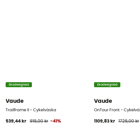
Pakethållare
Ekodesignad
Ekodesignad
Vaude
Vaude
Trailframe II - Cykelväska
OnTour Front - Cykelvä
539,44 kr
919,00 kr
-41%
1109,83 kr
1729,00 kr