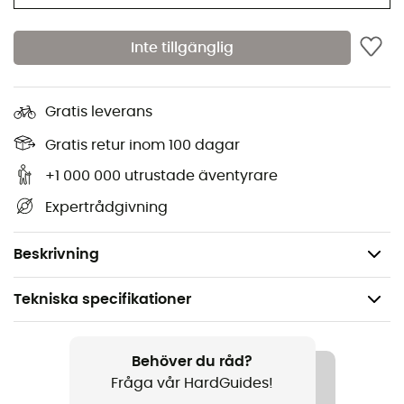
High Roller Snowboard Bag 165
:
Inte tillgänglig
Maximal brädlängd: 165 cm
Mått: 34 x 29 x 178 cm
Gratis leverans
Vikt: 5 kg
Gratis retur inom 100 dagar
High Roller Snowboard Bag 175
:
+1 000 000 utrustade äventyrare
Maximal brädlängd: 175 cm
Expertrådgivning
Mått: 34 x 29 x 188 cm
Vikt: 5 kg
Beskrivning
Tekniska specifikationer
Rekommenderad för
Snowboard
Behöver du råd?
Fråga vår HardGuides!
Vikt