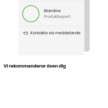
5 kg
Blandine
Produktexpert
Produktnamn
High Roller Snowboard Bag
Kontakta via meddelande
Egenskaper
2 roues en uréthane de 9cm
Material
100% Polyester
Vi rekommenderar även dig
Dimensioner
High Roller Snowboard Bag 165 : 34 x 29 x 178 cm - High
Roller Snowboard Bag 175 : 34 x 29 x 188 cm