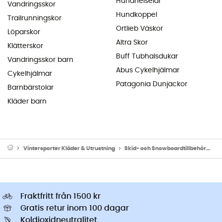
Hundhelselar
Vandringsskor
Hundkoppel
Trailrunningskor
Ortlieb Väskor
Löparskor
Altra Skor
Klätterskor
Buff Tubhalsdukar
Vandringsskor barn
Abus Cykelhjälmar
Cykelhjälmar
Patagonia Dunjackor
Barnbärstolar
Kläder barn
Vintersporter Kläder & Utrustning
Skid- och Snowboardtillbehör
H
Fraktfritt från 1500 kr
Gratis retur inom 100 dagar
Koldioxidneutralitet