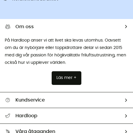
Om oss
På Hardloop anser vi att livet ska levas utomhus. Oavsett
om du är nybörjare eller toppidrottare delar vi sedan 2015
med dig vår passion för högkvalitativ friluftsutrustning, men
också hur vi upplever världen.
Läs mer +
Kundservice
Hjälp & Kontakt
Hardloop
Spåra mitt paket
Vilka är vi?
Retur & återbetalning
Våra åtaganden