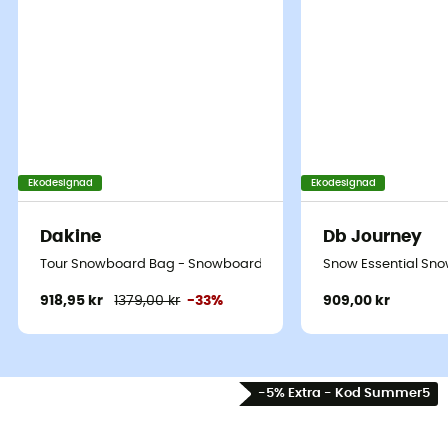
Ekodesignad
Ekodesignad
Dakine
Db Journey
Tour Snowboard Bag - Snowboard väska
Snow Essential Sn
918,95 kr
1379,00 kr
-33%
909,00 kr
-5% Extra - Kod Summer5