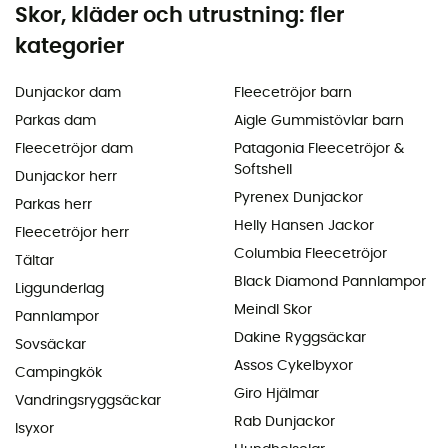
Skor, kläder och utrustning: fler
kategorier
Dunjackor dam
Fleecetröjor barn
Parkas dam
Aigle Gummistövlar barn
Fleecetröjor dam
Patagonia Fleecetröjor &
Softshell
Dunjackor herr
Pyrenex Dunjackor
Parkas herr
Helly Hansen Jackor
Fleecetröjor herr
Columbia Fleecetröjor
Tältar
Black Diamond Pannlampor
Liggunderlag
Meindl Skor
Pannlampor
Dakine Ryggsäckar
Sovsäckar
Assos Cykelbyxor
Campingkök
Giro Hjälmar
Vandringsryggsäckar
Rab Dunjackor
Isyxor