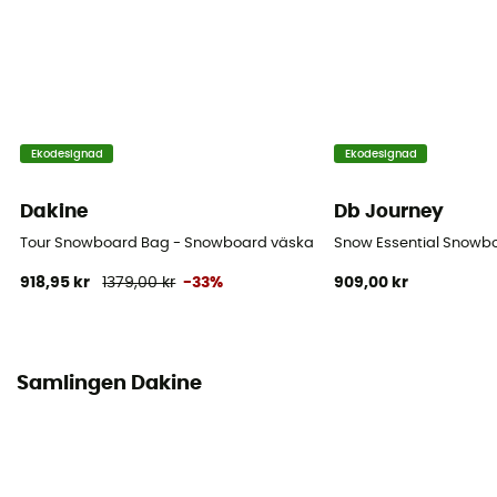
Ekodesignad
Ekodesignad
Dakine
Db Journey
Tour Snowboard Bag - Snowboard väska
Snow Essential Snowb
918,95 kr
1379,00 kr
-33%
909,00 kr
Samlingen Dakine