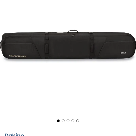
High Roller Snowboard Bag
är en
skidväska
från
märket
Dakine
. Perfekt för att transportera din
snowboard
när du reser, både med
flyg
och
tåg
. Dess
360°
vaddering
säkerställer att dina brädor anländer i
ett stycke. High Roller Snowboard Bag kan transportera
2 snowboards, varav en med bindningar. Dess hjul i
polyuretan gör transporten enkel och ansträngningsfri
medan kompressionsremmarna garanterar en minskad
volym. Inuti väskan finns
två avtagbara fickor
för att
förvara boots eller kläder. Oavsett om du tar tåget till
Courchevels backar, eller flyget till Japan och dess
legendariska
puder
, är
High Roller Snowboard Bag
den
perfekta reskamraten.
Material: 100 % polyester - hjul i urethane
Dakine