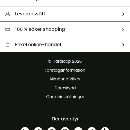
HardGuides
Storleksguide
Vårt fotavtryck
Ambassadörer
Leveranssätt
Second hand
Miljöanpassat urval
100 % säker shopping
Enkel online-handel
Fraktfritt från 1500 kr
© Hardloop 2026
Gratis retur inom 100 dagar
Företagsinformation
Gratis kundservice
Allmänna Villkor
Dataskydd
Cookieinställningar
Fler äventyr