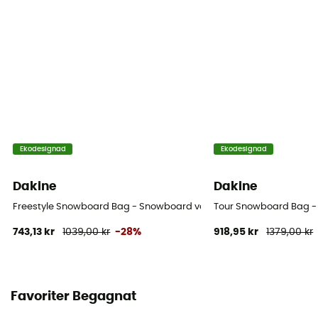
Ekodesignad
Ekodesignad
Dakine
Dakine
Freestyle Snowboard Bag - Snowboard väska
Tour Snowboard Bag 
743,13 kr
1039,00 kr
-28%
918,95 kr
1379,00 kr
Favoriter Begagnat