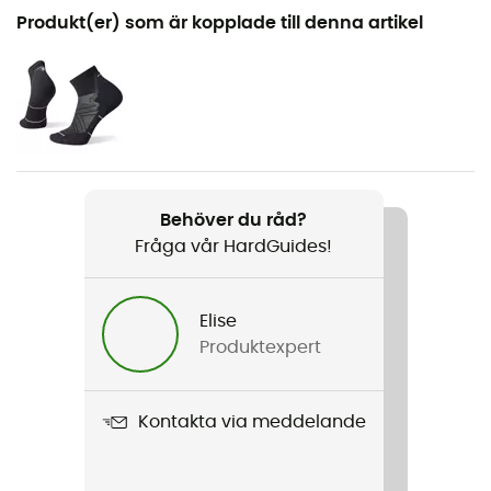
Rekommenderad för
Produkt(er) som är kopplade till denna artikel
Nordic Walking / Trailrunning / Löpning
Kön
Herr / Dam
Produktnamn
Trail Gaiter
Behöver du råd?
Fråga vår HardGuides!
Terräng
Stig
Elise
Produktexpert
Kontakta via meddelande