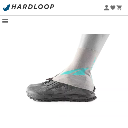
Sommarerbjudanden 🔥 -5 % EXTRA vid köp av 2 produkter*
kod Summer5
-5% Extra - Kod Summer5