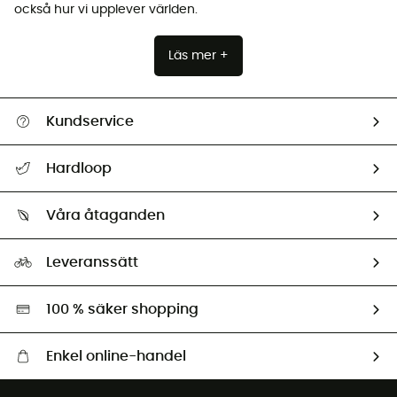
också hur vi upplever världen.
Läs mer +
Kundservice
Hjälp & Kontakt
Hardloop
Spåra mitt paket
Vilka är vi?
Retur & återbetalning
Våra åtaganden
HardGuides
Storleksguide
Vårt fotavtryck
Ambassadörer
Leveranssätt
Second hand
Miljöanpassat urval
100 % säker shopping
Enkel online-handel
Fraktfritt från 1500 kr