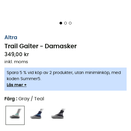
Altra
Trail Gaiter - Damasker
349,00 kr
inkl. moms
Spara 5 % vid köp av 2 produkter, utan minimiinköp, med
koden Summer5.
Läs mer +
Färg
:
Gray / Teal
Trail Gaiter
från märket
Altra
är damasker utformade
för att skydda dina fötter under dina
trail running
äventyr.
Trail Gaiter
passar perfekt till dina
Altra