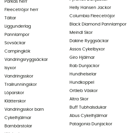
Parkas herr
Helly Hansen Jackor
Fleecetröjor herr
Columbia Fleecetröjor
Tältar
Black Diamond Pannlampor
Liggunderlag
Meindl Skor
Pannlampor
Dakine Ryggsäckar
Sovsäckar
Assos Cykelbyxor
Campingkök
Giro Hjälmar
Vandringsryggsäckar
Rab Dunjackor
Isyxor
Hundhelselar
Vandringsskor
Hundkoppel
Trailrunningskor
Ortlieb Väskor
Löparskor
Altra Skor
Klätterskor
Buff Tubhalsdukar
Vandringsskor barn
Abus Cykelhjälmar
Cykelhjälmar
Patagonia Dunjackor
Barnbärstolar