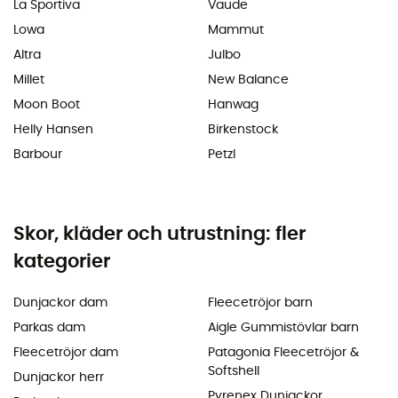
La Sportiva
Vaude
Lowa
Mammut
Altra
Julbo
Millet
New Balance
Moon Boot
Hanwag
Helly Hansen
Birkenstock
Barbour
Petzl
Skor, kläder och utrustning: fler
kategorier
Dunjackor dam
Fleecetröjor barn
Parkas dam
Aigle Gummistövlar barn
Fleecetröjor dam
Patagonia Fleecetröjor &
Softshell
Dunjackor herr
Pyrenex Dunjackor