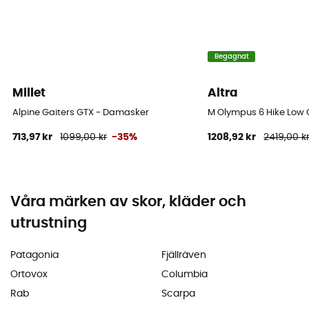
Begagnat
Millet
Altra
Alpine Gaiters GTX - Damasker
M Olympus 6 Hike Low 
713,97 kr
1099,00 kr
-35%
1208,92 kr
2419,00 k
Våra märken av skor, kläder och
utrustning
Patagonia
Fjällräven
Ortovox
Columbia
Rab
Scarpa