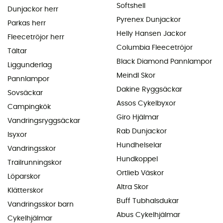
Softshell
Dunjackor herr
Pyrenex Dunjackor
Parkas herr
Helly Hansen Jackor
Fleecetröjor herr
Columbia Fleecetröjor
Tältar
Black Diamond Pannlampor
Liggunderlag
Meindl Skor
Pannlampor
Dakine Ryggsäckar
Sovsäckar
Assos Cykelbyxor
Campingkök
Giro Hjälmar
Vandringsryggsäckar
Rab Dunjackor
Isyxor
Hundhelselar
Vandringsskor
Hundkoppel
Trailrunningskor
Ortlieb Väskor
Löparskor
Altra Skor
Klätterskor
Buff Tubhalsdukar
Vandringsskor barn
Abus Cykelhjälmar
Cykelhjälmar