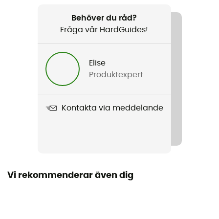
Rekommenderad för
Cykelturism
Behöver du råd?
Fråga vår HardGuides!
Kön
Herr / Dam
Elise
Produktexpert
Vikt
500 g
Kontakta via meddelande
Produktnamn
SortYour Business
Märke
Green Shape / Grüner Knopf
Vi rekommenderar även dig
Volym
16 + 9 L