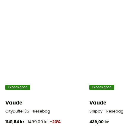
Ekodesignad
Ekodesignad
Vaude
Vaude
CityDuffel 35 - Resebag
Snippy - Resebag
1141,54 kr
1499,00 kr
-23%
439,00 kr