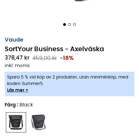
Vaude
SortYour Business - Axelväska
378,47 kr
459,00 kr
-18%
inkl. moms
Spara 5 % vid köp av 2 produkter, utan minimiinköp, med
Perfekt för att transportera dina saker under dina
koden Summer5.
cykelfärder
, är
SortYour Business
,
från
Vaude
en
Läs mer +
axelväska
, som underlättar din vardag.
SortYour
Business
kan integreras med
Aqua Back
-väskserien
Färg
:
Black
från
Vaude
. Du kan transportera alla dina kontorssaker.
Bärbar dator, surfplatta, smartphone, pärmar och andra
arbetsdokument får enkelt plats i den.
Öppna och stäng
denna
axelväska
enkelt med hjälp av en dragsko och