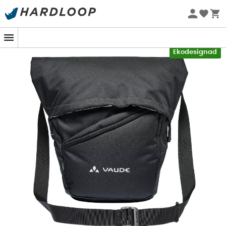
Sommarerbjudanden 🔥 -5 % EXTRA vid köp av 2 produkter*
kod Summer5
-5% Extra - Kod Summer5
Ekodesignad