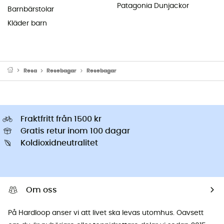
Patagonia Dunjackor
Barnbärstolar
Kläder barn
Resa
Resebagar
Resebagar
Fraktfritt från 1500 kr
Gratis retur inom 100 dagar
Koldioxidneutralitet
Om oss
På Hardloop anser vi att livet ska levas utomhus. Oavsett