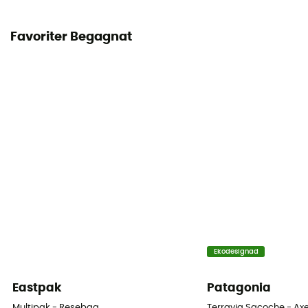
Favoriter Begagnat
Ekodesignad
Eastpak
Patagonia
Multipak - Resebag
Terravia Sacoche - Ax