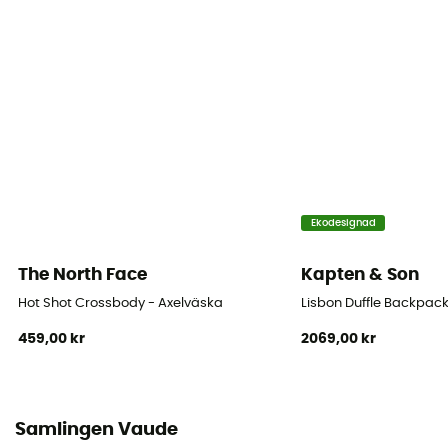
Material
100% Polyester
Dimensioner
54 x 31 x 15 cm
Ekodesignad
The North Face
Kapten & Son
Hot Shot Crossbody - Axelväska
Lisbon Duffle Backpac
459,00 kr
2069,00 kr
Samlingen Vaude