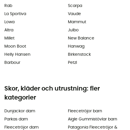
Rab
Scarpa
La Sportiva
Vaude
Lowa
Mammut
Altra
Julbo
Millet
New Balance
Moon Boot
Hanwag
Helly Hansen
Birkenstock
Barbour
Petzl
Skor, kläder och utrustning: fler
kategorier
Dunjackor dam
Fleecetröjor barn
Parkas dam
Aigle Gummistövlar barn
Fleecetröjor dam
Patagonia Fleecetröjor &