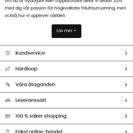
om du är nybörjare eller toppidrottare delar vi sedan 2015
med dig vår passion för högkvalitativ friluftsutrustning, men
också hur vi upplever världen.
Läs mer +
Kundservice
Hjälp & Kontakt
Hardloop
Spåra mitt paket
Vilka är vi?
Retur & återbetalning
Våra åtaganden
HardGuides
Storleksguide
Vårt fotavtryck
Ambassadörer
Leveranssätt
Second hand
Miljöanpassat urval
100 % säker shopping
Enkel online-handel