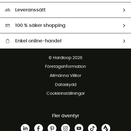
Storleksguide
Vårt fotavtryck
Ambassadörer
Leveranssätt
Second hand
Miljöanpassat urval
100 % säker shopping
Enkel online-handel
Fraktfritt från 1500 kr
© Hardloop 2026
Gratis retur inom 100 dagar
Företagsinformation
Gratis kundservice
Allmänna Villkor
Dataskydd
Cookieinställningar
Fler äventyr