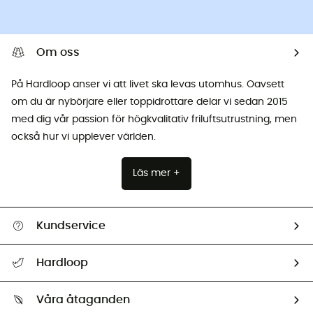
Om oss
På Hardloop anser vi att livet ska levas utomhus. Oavsett
om du är nybörjare eller toppidrottare delar vi sedan 2015
med dig vår passion för högkvalitativ friluftsutrustning, men
också hur vi upplever världen.
Läs mer +
Kundservice
Hjälp & Kontakt
Hardloop
Spåra mitt paket
Vilka är vi?
Retur & återbetalning
Våra åtaganden
HardGuides