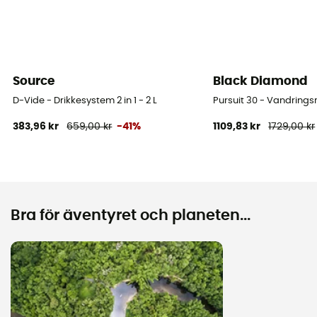
Source
Black Diamond
D-Vide - Drikkesystem 2 in 1 - 2 L
Pursuit 30 - Vandring
383,96 kr
659,00 kr
-41%
1109,83 kr
1729,00 kr
Bra för äventyret och planeten...