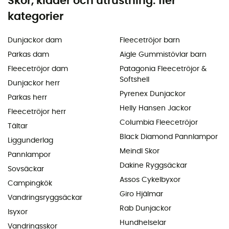
Skor, kläder och utrustning: fler
kategorier
Dunjackor dam
Fleecetröjor barn
Parkas dam
Aigle Gummistövlar barn
Fleecetröjor dam
Patagonia Fleecetröjor &
Softshell
Dunjackor herr
Pyrenex Dunjackor
Parkas herr
Helly Hansen Jackor
Fleecetröjor herr
Columbia Fleecetröjor
Tältar
Black Diamond Pannlampor
Liggunderlag
Meindl Skor
Pannlampor
Dakine Ryggsäckar
Sovsäckar
Assos Cykelbyxor
Campingkök
Giro Hjälmar
Vandringsryggsäckar
Rab Dunjackor
Isyxor
Hundhelselar
Vandringsskor