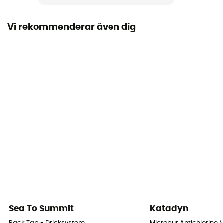
2 L
Vi rekommenderar även dig
Sea To Summit
Katadyn
Pack Tap - Dricksystem
Micropur Antichlorine 