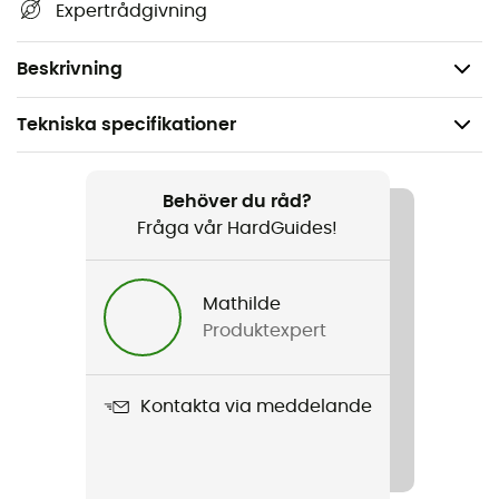
Expertrådgivning
Volym: 2 L
Vikt: 144 g
Beskrivning
Tekniska specifikationer
Rekommenderad för
Vandring / Trailrunning / Löpning / Mountainbike
Behöver du råd?
Fråga vår HardGuides!
Vikt
144 g
Mathilde
Produktexpert
Produktnamn
Aquarius Pro 2.0
Kontakta via meddelande
Märke
Fair Wear Foundation
Tankens volym