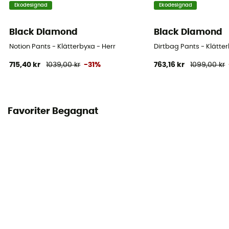
Ekodesignad
Ekodesignad
Black Diamond
Black Diamond
Notion Pants - Klätterbyxa - Herr
Dirtbag Pants - Klätter
715,40 kr
1039,00 kr
-31%
763,16 kr
1099,00 kr
Favoriter Begagnat