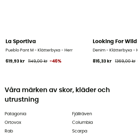
La Sportiva
Looking For Wild
Pueblo Pant M - Klätterbyxa - Herr
Denim - Klätterbyxa - 
619,93 kr
1149,00 kr
-46%
816,33 kr
1369,00 kr
Våra märken av skor, kläder och
utrustning
Patagonia
Fjällräven
Ortovox
Columbia
Rab
Scarpa