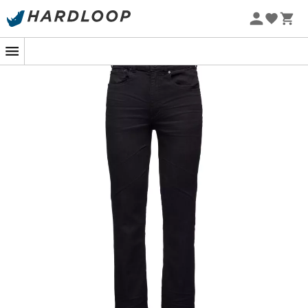
Sommarerbjudanden 🔥 -5 % EXTRA vid köp av 2 produkter*
kod Summer5
-5% Extra - Kod Summer5