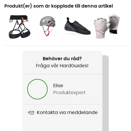
Rekommenderad för
Produkt(er) som är kopplade till denna artikel
Klättring / Inomhusklättring / Den dagliga
Kön
Herr
Produktnamn
Forged DeniPants
Behöver du råd?
Fråga vår HardGuides!
Använd teknologi
Cordura®
Elise
Regntäthet
Produktexpert
Nej
Vindtät
Kontakta via meddelande
Nej