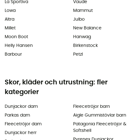
La Sportiva
Vaude
Lowa
Mammut
Altra
Julbo
Millet
New Balance
Moon Boot
Hanwag
Helly Hansen
Birkenstock
Barbour
Petzl
Skor, kläder och utrustning: fler
kategorier
Dunjackor dam
Fleecetröjor barn
Parkas dam
Aigle Gummistövlar barn
Fleecetröjor dam
Patagonia Fleecetröjor &
Softshell
Dunjackor herr
Pyrenex Dunjackor