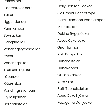
Parkas herr
Helly Hansen Jackor
Fleecetröjor herr
Columbia Fleecetröjor
Tältar
Black Diamond Pannlampor
Liggunderlag
Meindl Skor
Pannlampor
Dakine Ryggsäckar
Sovsäckar
Assos Cykelbyxor
Campingkök
Giro Hjälmar
Vandringsryggsäckar
Rab Dunjackor
Isyxor
Hundhelselar
Vandringsskor
Hundkoppel
Trailrunningskor
Ortlieb Väskor
Löparskor
Altra Skor
Klätterskor
Buff Tubhalsdukar
Vandringsskor barn
Abus Cykelhjälmar
Cykelhjälmar
Patagonia Dunjackor
Barnbärstolar