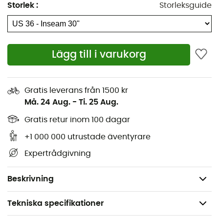
Storlek
:
Storleksguide
Mycket slitstark Cordura-denim med otrolig
elasticitet, tillräckligt lätt för att hålla dig sval
Diskret material kompatibelt med sele
Integrerad borsthållare
Lägg till i varukorg
V11 smal och lätt avsmalnande passform för ren
klätterfunktionalitet
Gratis leverans från 1500 kr
Vikt: 610 g
Må. 24 Aug.
-
Ti. 25 Aug.
Passform: slim
Gratis retur inom 100 dagar
Storlek: 28-38
Tillgänglig i längderna 30, 32 och 34
+1 000 000 utrustade äventyrare
Benöppning: 39 cm
Expertrådgivning
Material:
Stretch Cordura denim (75% bomull, 10%
nylon, 13% polyester, 2% elastan, 339g/m²)
Beskrivning
Tekniska specifikationer