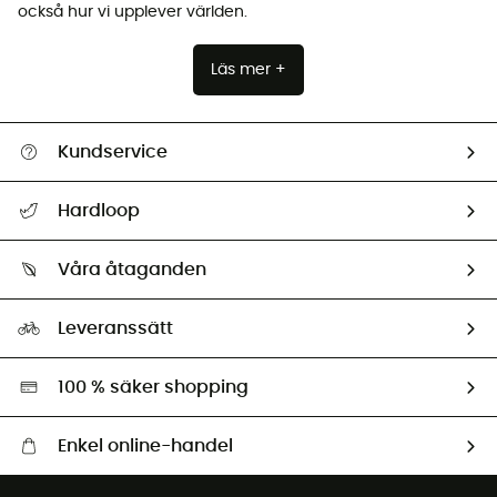
också hur vi upplever världen.
Läs mer +
Kundservice
Hjälp & Kontakt
Hardloop
Spåra mitt paket
Vilka är vi?
Retur & återbetalning
Våra åtaganden
HardGuides
Storleksguide
Vårt fotavtryck
Ambassadörer
Leveranssätt
Second hand
Miljöanpassat urval
100 % säker shopping
Enkel online-handel
Fraktfritt från 1500 kr