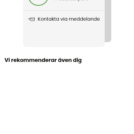
298 g
Kontakta via meddelande
Produktnamn
Radha Shorts
Regntäthet
Nej
Vi rekommenderar även dig
Stretch
Ja
Skärning
Standard
Märke
Ekologisk bomull
Fickor