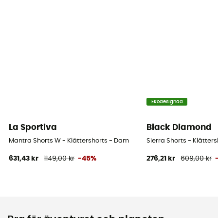
Ekodesignad
La Sportiva
Black Diamond
Mantra Shorts W - Klättershorts - Dam
Sierra Shorts - Klätter
631,43 kr
1149,00 kr
-45%
276,21 kr
609,00 kr