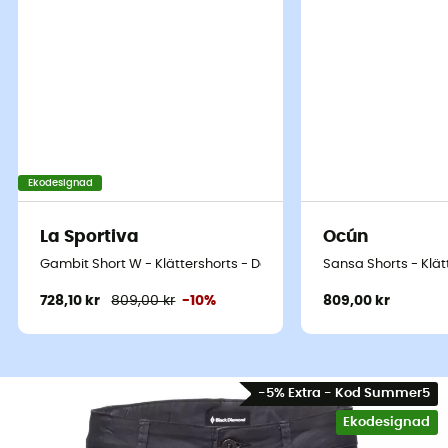
Ekodesignad
La Sportiva
Ocún
Gambit Short W - Klättershorts - Dam
Sansa Shorts - Klä
728,10 kr
809,00 kr
-10%
809,00 kr
-5% Extra - Kod Summer5
Ekodesignad