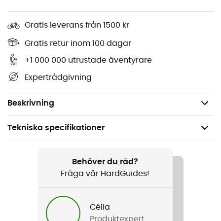
Två framfickor, två bakfickor
Gratis leverans från 1500 kr
Grenkil
Gratis retur inom 100 dagar
Vikt: 298 g
Passform: Standard
+1 000 000 utrustade äventyrare
Storlek: 2-12
Expertrådgivning
Material: Coton Stretch Twill (98% Ekologisk bomull,
2% Elastan)
Beskrivning
Tekniska specifikationer
Rekommenderad för
Vandring / Klättring / Den dagliga
Behöver du råd?
Fråga vår HardGuides!
Kön
Dam
Célia
Produktexpert
Vikt