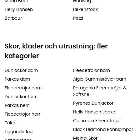
Moon Boot
Hanwag
Helly Hansen
Birkenstock
Barbour
Petzl
Skor, kläder och utrustning: fler
kategorier
Dunjackor dam
Fleecetröjor barn
Parkas dam
Aigle Gummistövlar barn
Fleecetröjor dam
Patagonia Fleecetröjor &
Softshell
Dunjackor herr
Pyrenex Dunjackor
Parkas herr
Helly Hansen Jackor
Fleecetröjor herr
Columbia Fleecetröjor
Tältar
Black Diamond Pannlampor
Liggunderlag
Meindl Skor