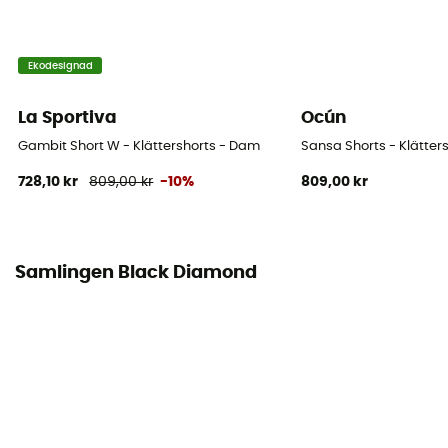
4 taskuja
Material
Ekodesignad
[main] 98% organic cotton, [secondary] 2% elastane
La Sportiva
Ocún
Längd på shorts
Gambit Short W - Klättershorts - Dam
Sansa Shorts - Klätter
Knee
728,10 kr
809,00 kr
-10%
809,00 kr
Integrerade shorts
Nej
Samlingen Black Diamond