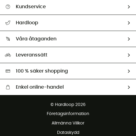
Kundservice
Hjälp & Kontakt
Hardloop
Spåra mitt paket
Vilka är vi?
Retur & återbetalning
Våra åtaganden
HardGuides
Storleksguide
Vårt fotavtryck
Ambassadörer
Leveranssätt
Second hand
Miljöanpassat urval
100 % säker shopping
Enkel online-handel
Fraktfritt från 1500 kr
© Hardloop 2026
Gratis retur inom 100 dagar
Företagsinformation
Gratis kundservice
Allmänna Villkor
Dataskydd