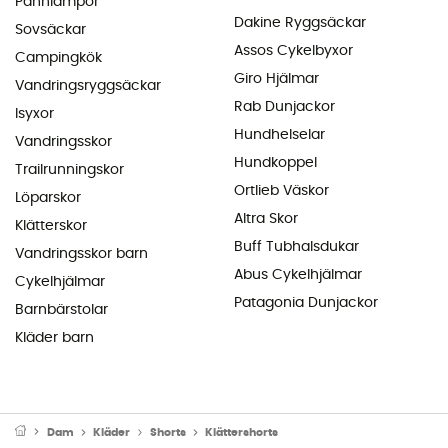
Pannlampor
Dakine Ryggsäckar
Sovsäckar
Assos Cykelbyxor
Campingkök
Giro Hjälmar
Vandringsryggsäckar
Rab Dunjackor
Isyxor
Hundhelselar
Vandringsskor
Hundkoppel
Trailrunningskor
Ortlieb Väskor
Löparskor
Altra Skor
Klätterskor
Buff Tubhalsdukar
Vandringsskor barn
Abus Cykelhjälmar
Cykelhjälmar
Patagonia Dunjackor
Barnbärstolar
Kläder barn
Dam
Kläder
Shorts
Klättershorts