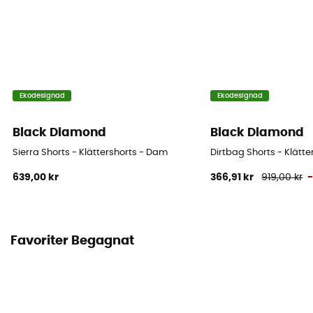
Ekodesignad
Ekodesignad
Black Diamond
Black Diamond
Sierra Shorts - Klättershorts - Dam
Dirtbag Shorts - Klätt
639,00 kr
366,91 kr
919,00 kr
Favoriter Begagnat