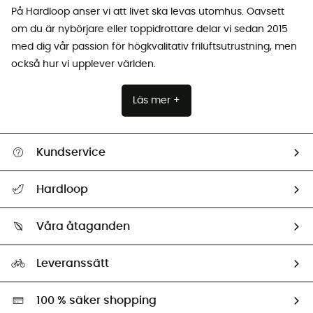
På Hardloop anser vi att livet ska levas utomhus. Oavsett
om du är nybörjare eller toppidrottare delar vi sedan 2015
med dig vår passion för högkvalitativ friluftsutrustning, men
också hur vi upplever världen.
Läs mer +
Kundservice
Hjälp & Kontakt
Hardloop
Spåra mitt paket
Vilka är vi?
Retur & återbetalning
Våra åtaganden
HardGuides
Storleksguide
Vårt fotavtryck
Ambassadörer
Leveranssätt
Second hand
Miljöanpassat urval
100 % säker shopping