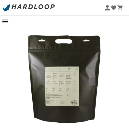
Sommarerbjudanden 🔥 -5 % EXTRA vid köp av 2 produkter*
kod Summer5
Äventyrare i själen, om du genomför en
långvarig
vandring
, som
GR20
eller
Tour du Mont-Blanc
, är en
frystorkad måltid
ett utmärkt alternativ för att äta
ordentligt utan att kompromissa med smaken.
Day
Ration Pack (Typ 2) "Tactical Line"
från
Trek'N'Eat
är
en dagsranson som innehåller två kompletta måltider
med kött och kolhydrater, müsli, 2 bars, en kex, 5 godisar,
en tepåse, 4 påsar kaffe, 2 påsar Ice Tea, 3 sockerbitar