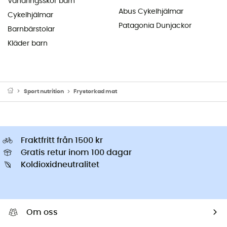
Vandringsskor barn
Abus Cykelhjälmar
Cykelhjälmar
Patagonia Dunjackor
Barnbärstolar
Kläder barn
Sport nutrition
Frystorkad mat
Fraktfritt från 1500 kr
Gratis retur inom 100 dagar
Koldioxidneutralitet
Om oss