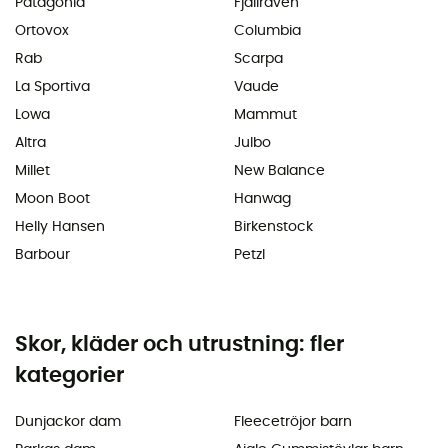
Patagonia
Fjällräven
Ortovox
Columbia
Rab
Scarpa
La Sportiva
Vaude
Lowa
Mammut
Altra
Julbo
Millet
New Balance
Moon Boot
Hanwag
Helly Hansen
Birkenstock
Barbour
Petzl
Skor, kläder och utrustning: fler
kategorier
Dunjackor dam
Fleecetröjor barn