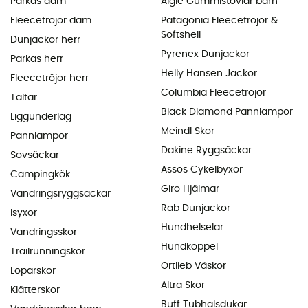
Parkas dam
Aigle Gummistövlar barn
Fleecetröjor dam
Patagonia Fleecetröjor &
Softshell
Dunjackor herr
Pyrenex Dunjackor
Parkas herr
Helly Hansen Jackor
Fleecetröjor herr
Columbia Fleecetröjor
Tältar
Black Diamond Pannlampor
Liggunderlag
Meindl Skor
Pannlampor
Dakine Ryggsäckar
Sovsäckar
Assos Cykelbyxor
Campingkök
Giro Hjälmar
Vandringsryggsäckar
Rab Dunjackor
Isyxor
Hundhelselar
Vandringsskor
Hundkoppel
Trailrunningskor
Ortlieb Väskor
Löparskor
Altra Skor
Klätterskor
Buff Tubhalsdukar