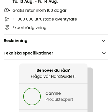
To. 13 Aug.
-
Fr. 14 Aug.
2 påsar Ice Tea (8,5 g)
3 sockerbitar (4 g)
Gratis retur inom 100 dagar
1 burk kryddor (21 g)
+1 000 000 utrustade äventyrare
Totalt antal kalorier: 3 043 kcal
Expertrådgivning
Nettovikt: 1 100 g
Vattenvolym att tillsätta: 5,6 L
Beskrivning
Tekniska specifikationer
Rekommenderad för
Vandring / Vandring / Bivack
Behöver du råd?
Fråga vår HardGuides!
Vikt
1100 g
Camille
Produktexpert
Produktnamn
Day Ration Pack (Typ 2) "Tactical Line"