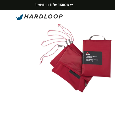
Somm
Fraktfritt från
1500 kr*