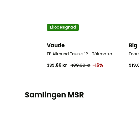
Ekodesignad
Vaude
Big
FP Allround Taurus 1P - Tältmatta
Footp
339,86 kr
409,00 kr
-16%
919,
Samlingen MSR