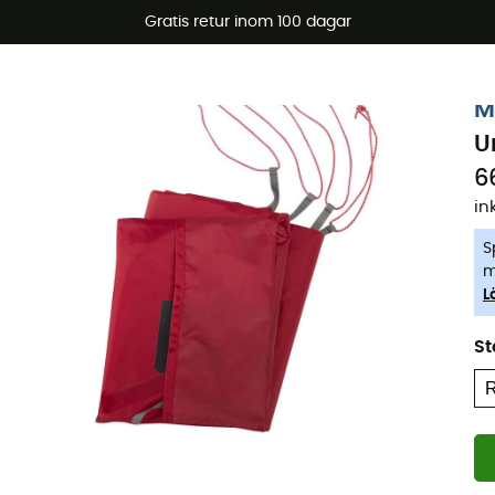
arerbjudanden 🔥 -5 % EXTRA vid köp av 2 produkter* kod Su
Gratis retur inom 100 dagar
-5% Extra - Kod Summer5
M
U
6
in
S
m
L
St