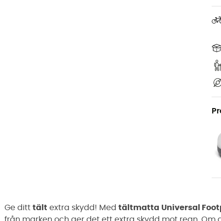
Pr
Ge ditt
tält
extra skydd! Med
tältmatta
Universal Foot
från marken och ger det ett extra skydd mot regn. Om 