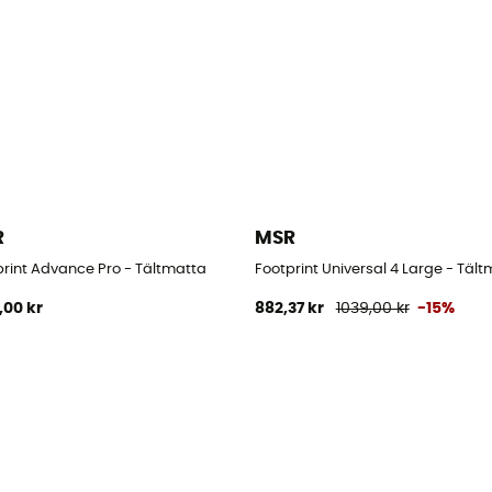
R
MSR
print Advance Pro - Tältmatta
Footprint Universal 4 Large - Täl
,00 kr
882,37 kr
1039,00 kr
-15%