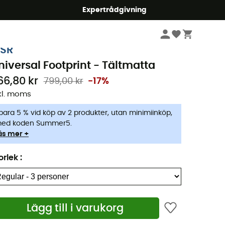
mmer5
Expertrådgivning
Camping & Bivack
Tältar
Tältmattor
SR
niversal Footprint - Tältmatta
66,80 kr
799,00 kr
-17%
kl. moms
para 5 % vid köp av 2 produkter, utan minimiinköp,
ed koden Summer5.
äs mer +
orlek
:
Lägg till i varukorg