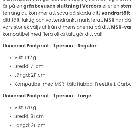
är på en
gräsbevuxen sluttning i Vercors
eller en
ste
terräng du kommer att sova på skada ditt
vandrartält
ditt tält, fuktig och vattendränkt mark, lera...
MSR
har där
vars storlek väljs utifrån dimensionerna på ditt
MSR-van
kompatibel med flera olika tält, gör ditt val!
Universal Footprint - 1 person - Regular
Vikt: 142 g
Bredd: 71 cm
Längd: 211 cm
Kompatibel med MSR-tält: Hubba, FreeLite 1, Carbo
Universal Footprint - 1 person - Large
Vikt: 170 g
Bredd: 81 cm
Längd: 211 cm