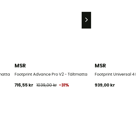
MSR
MSR
tmatta
Footprint Advance Pro V2 - Tältmatta
Footprint Universal 4
716,55 kr
1039,00 kr
-31%
939,00 kr