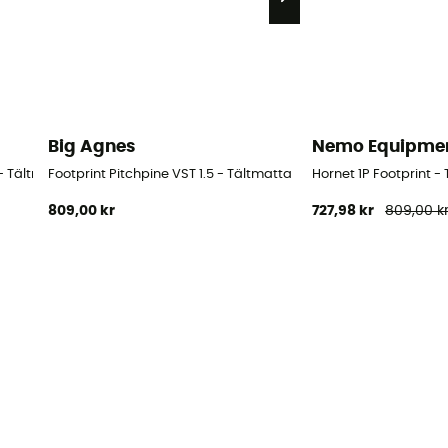
Big Agnes
Nemo Equipme
 - Tältmatta
Footprint Pitchpine VST 1.5 - Tältmatta
Hornet 1P Footprint -
809,00 kr
727,98 kr
809,00 k