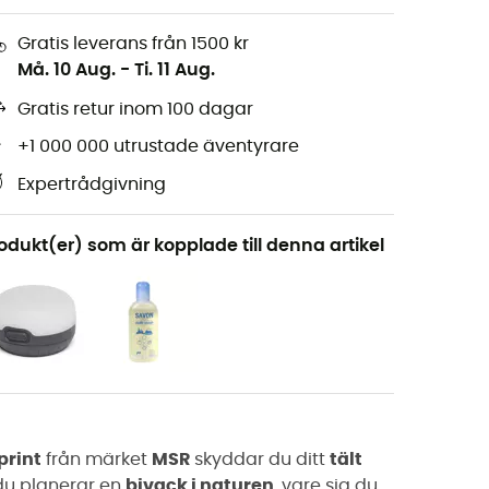
Gratis leverans från 1500 kr
Må. 10 Aug.
-
Ti. 11 Aug.
Gratis retur inom 100 dagar
+1 000 000 utrustade äventyrare
Expertrådgivning
odukt(er) som är kopplade till denna artikel
print
från märket
MSR
skyddar du ditt
tält
du planerar en
bivack i naturen
, vare sig du