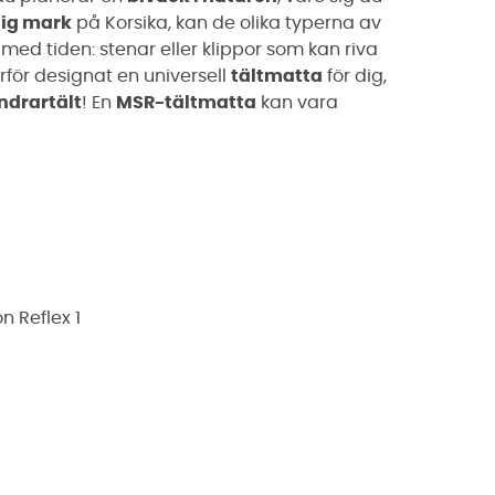
nig mark
på Korsika, kan de olika typerna av
med tiden: stenar eller klippor som kan riva
för designat en universell
tältmatta
för dig,
drartält
! En
MSR-tältmatta
kan vara
n Reflex 1