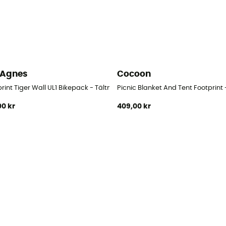
 Agnes
Cocoon
rint Tiger Wall UL1 Bikepack - Tältmatta
Picnic Blanket And Tent Footprint
00 kr
409,00 kr