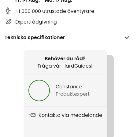
Fr. 14 Aug.
-
Må. 17 Aug.
+1 000 000 utrustade äventyrare
Expertrådgivning
Tekniska specifikationer
Rekommenderad för
Klättring
Behöver du råd?
Fråga vår HardGuides!
Vikt
10 cm : 63 g, 17 cm - SS : 66 g, 17 cm - SL : 72 g, 17 cm - LL
Constance
: 78 g
Produktexpert
Produktnamn
Ange
Kontakta via meddelande
Märke
Garanterat europeiskt ursprung