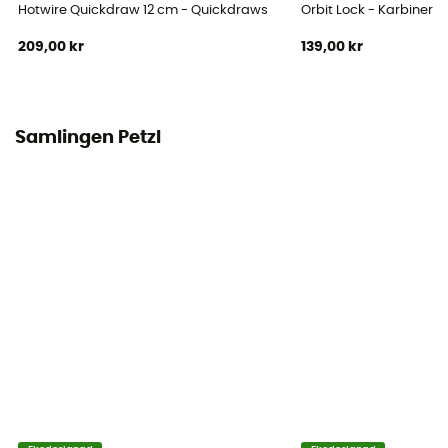
EN 566 / UIAA
Hotwire Quickdraw 12 cm - Quickdraws
Orbit Lock - Karbiner
209,00 kr
139,00 kr
Bruksanvisning
Läs bipacksedeln
Konformitetsförklaring
Samlingen Petzl
Visa överensstämmelseförklaringen
Personlig skyddsutrustning
PPE - Category 3
Motstånd Stor Axel
20 kN / 22 kN
Låssystem
Fil / Fil