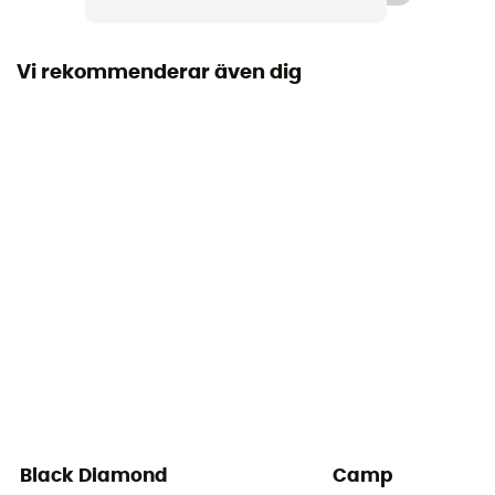
Motstånd slutet finger
Ange S : 20 kN - Ange L : 22 kN
Vi rekommenderar även dig
Motstånd lilla axeln
7 kN / 7 kN
Motstånd öppet finger
9 kN / 10 kN
Fingeröppning
26 mm
Öppningens diameter
23 / 26 mm
Certifiering
Mousqueton : CE EN 12275 type B / UIAA // Sangle : CE
Black Diamond
Camp