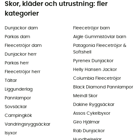
Skor, kläder och utrustning: fler
kategorier
Dunjackor dam
Fleecetröjor barn
Parkas dam
Aigle Gummistövlar barn
Fleecetröjor dam
Patagonia Fleecetröjor &
Softshell
Dunjackor herr
Pyrenex Dunjackor
Parkas herr
Helly Hansen Jackor
Fleecetröjor herr
Columbia Fleecetröjor
Tältar
Black Diamond Pannlampor
Liggunderlag
Meindl Skor
Pannlampor
Dakine Ryggsäckar
Sovsäckar
Assos Cykelbyxor
Campingkök
Giro Hjälmar
Vandringsryggsäckar
Rab Dunjackor
Isyxor
Hundhelselar