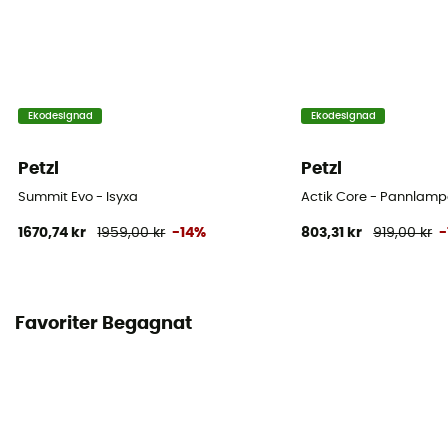
Ekodesignad
Ekodesignad
Petzl
Petzl
Summit Evo - Isyxa
Actik Core - Pannlam
1670,74 kr
1959,00 kr
-14%
803,31 kr
919,00 kr
-
Favoriter Begagnat