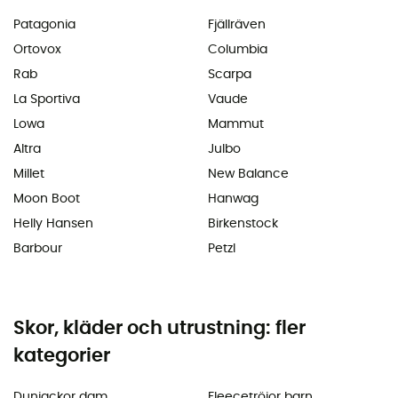
Patagonia
Fjällräven
Ortovox
Columbia
Rab
Scarpa
La Sportiva
Vaude
Lowa
Mammut
Altra
Julbo
Millet
New Balance
Moon Boot
Hanwag
Helly Hansen
Birkenstock
Barbour
Petzl
Skor, kläder och utrustning: fler
kategorier
Dunjackor dam
Fleecetröjor barn