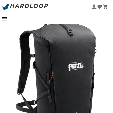
Sommarerbjudanden 🔥 -5 % EXTRA vid köp av 2 produkter*
kod Summer5
Från din dagliga användning till sessioner av
stora
klätterleder
på klippor,
klätterryggsäcken Bug
designad av märket
Petzl
lämnar inget åt slumpen.
Anpassad för att bära all din utrustning under dina
approach-vandringar
och när du väl är på klippan,
kan
Bug
rymma alla dina nödvändigheter. Således
kommer vattenblåsa, löpmat, kläder och skor att hitta
sin plats i denna
klätterryggsäck från Petzl
. Dessutom