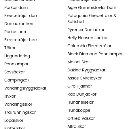
Parkas dam
Aigle Gummistövlar barn
Fleecetröjor dam
Patagonia Fleecetröjor &
Softshell
Dunjackor herr
Pyrenex Dunjackor
Parkas herr
Helly Hansen Jackor
Fleecetröjor herr
Columbia Fleecetröjor
Tältar
Black Diamond Pannlampor
Liggunderlag
Meindl Skor
Pannlampor
Dakine Ryggsäckar
Sovsäckar
Assos Cykelbyxor
Campingkök
Giro Hjälmar
Vandringsryggsäckar
Rab Dunjackor
Isyxor
Hundhelselar
Vandringsskor
Hundkoppel
Trailrunningskor
Ortlieb Väskor
Löparskor
Altra Skor
Klätterskor