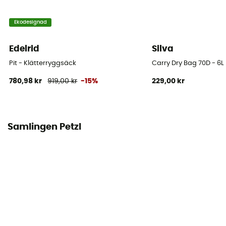
Åtkomst till väskan
Ekodesignad
Höjd
Edelrid
Silva
Egenskaper midjebälte
Pit - Klätterryggsäck
Carry Dry Bag 70D - 6L
Justerbar bredd
780,98 kr
919,00 kr
-15%
229,00 kr
Egenskaper bröstremmar
Justerbar bredd / Justerbar höjd
Samlingen Petzl
Bärande system
Andningsbar nätrygg / Shoulder straps