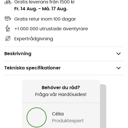
Gratis leverans från 1500 kr
ryggsäckens baksida
Fr. 14 Aug.
-
Må. 17 Aug.
Infällbart midjebälte
Gratis retur inom 100 dagar
Justerbar bröstrem för att säkerställa stabilitet vid
klättring
+1 000 000 utrustade äventyrare
Hög hållbarhet: botten och sidor förstärkta med
Expertrådgivning
hög hållfasthetstextil
Vikt: 525 g
Beskrivning
Tekniska specifikationer
Rekommenderad för
Klättring
Behöver du råd?
Fråga vår HardGuides!
Kön
Herr / Dam
Célia
Produktexpert
Vikt