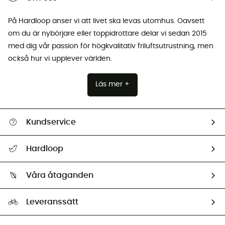
På Hardloop anser vi att livet ska levas utomhus. Oavsett
om du är nybörjare eller toppidrottare delar vi sedan 2015
med dig vår passion för högkvalitativ friluftsutrustning, men
också hur vi upplever världen.
Läs mer +
Kundservice
Hjälp & Kontakt
Hardloop
Spåra mitt paket
Vilka är vi?
Retur & återbetalning
Våra åtaganden
HardGuides
Storleksguide
Vårt fotavtryck
Ambassadörer
Leveranssätt
Second hand
Miljöanpassat urval