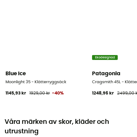
Ekodesignad
Blue Ice
Patagonia
Moonlight 35 - Klätterryggsäck
Cragsmith 45L - Klätt
1145,93 kr
1929,00 kr
-40%
1248,96 kr
2499,00 
Våra märken av skor, kläder och
utrustning