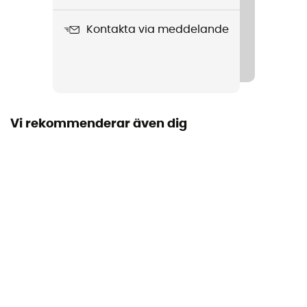
525 g
Kontakta via meddelande
Produktnamn
Bug
Rephållare
Ja
Vi rekommenderar även dig
Material
Nylon
Utrustningshållare
Ja
Volym
18 L
Material
Nylon