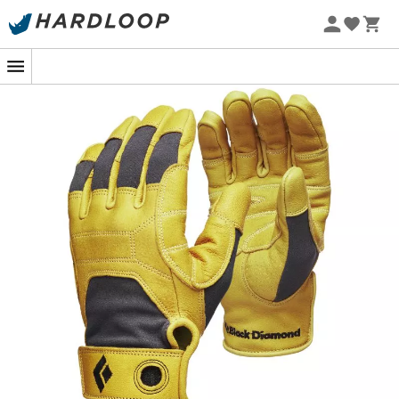
Sommarerbjudanden 🔥 -5 % EXTRA vid köp av 2 produkter*
kod Summer5
-5% Extra - Kod Summer5