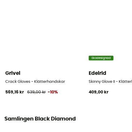
Använd teknologi
Kevlar®
Stängningssystem
Velcro
Material
Goat leather and abrasion-resistant woven nylon with
4-way stretch
Ekodesignad
Material
Grivel
Edelrid
[Main] Goat Leather / [inserts] Kevlar / [secondaire]
Crack Gloves - Klätterhandskar
Skinny Glove II - Klätt
nylon tissé résistant à l'abrasion
569,16 kr
639,00 kr
-10%
409,00 kr
Handflata
Läder
Samlingen Black Diamond