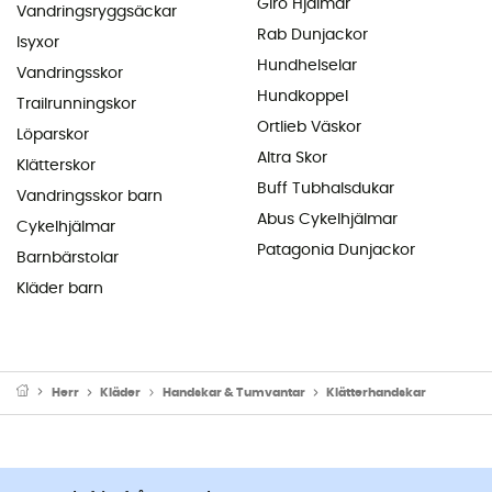
Giro Hjälmar
Vandringsryggsäckar
Rab Dunjackor
Isyxor
Hundhelselar
Vandringsskor
Hundkoppel
Trailrunningskor
Ortlieb Väskor
Löparskor
Altra Skor
Klätterskor
Buff Tubhalsdukar
Vandringsskor barn
Abus Cykelhjälmar
Cykelhjälmar
Patagonia Dunjackor
Barnbärstolar
Kläder barn
Herr
Kläder
Handskar & Tumvantar
Klätterhandskar