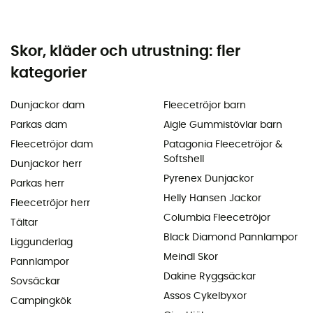
Skor, kläder och utrustning: fler
kategorier
Dunjackor dam
Fleecetröjor barn
Parkas dam
Aigle Gummistövlar barn
Fleecetröjor dam
Patagonia Fleecetröjor &
Softshell
Dunjackor herr
Pyrenex Dunjackor
Parkas herr
Helly Hansen Jackor
Fleecetröjor herr
Columbia Fleecetröjor
Tältar
Black Diamond Pannlampor
Liggunderlag
Meindl Skor
Pannlampor
Dakine Ryggsäckar
Sovsäckar
Assos Cykelbyxor
Campingkök