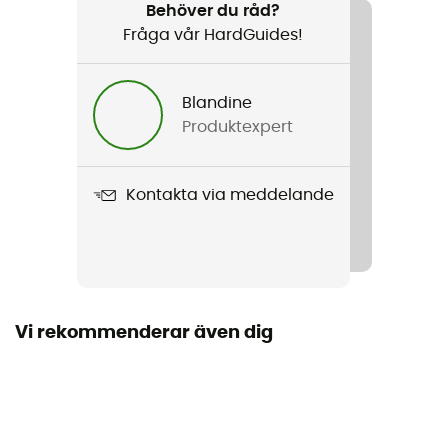
Klättring / Via ferrata
Behöver du råd?
Fråga vår HardGuides!
Kön
Herr / Dam
Blandine
Produktexpert
Vikt
93 g
Kontakta via meddelande
Produktnamn
Transition Gloves
Egenskaper
Knogarna och handflatan i läder med Kevlar®-
sömmar
Vi rekommenderar även dig
Norm
Certifié CE Normes EN 420 et EN 388