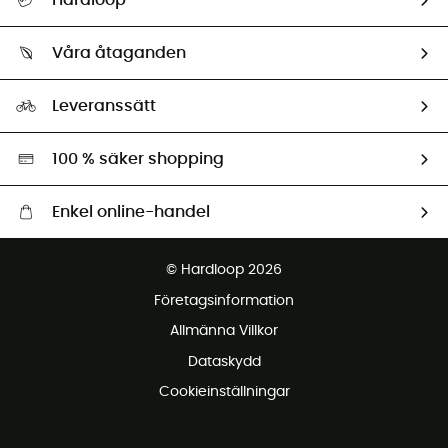
Hardloop
Spåra mitt paket
Vilka är vi?
Retur & återbetalning
Våra åtaganden
HardGuides
Storleksguide
Vårt fotavtryck
Ambassadörer
Leveranssätt
Second hand
Miljöanpassat urval
100 % säker shopping
Enkel online-handel
Fraktfritt från 1500 kr
© Hardloop 2026
Gratis retur inom 100 dagar
Företagsinformation
Gratis kundservice
Allmänna Villkor
Dataskydd
Cookieinställningar