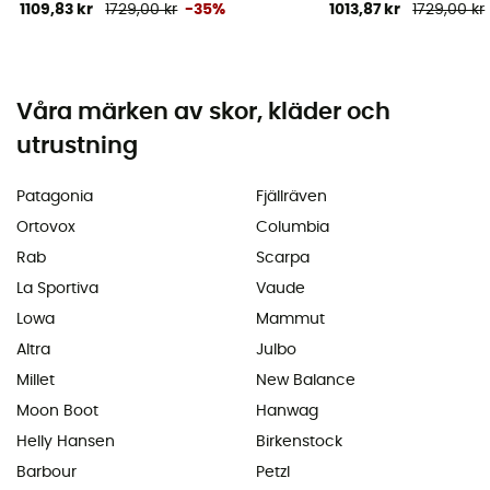
1109,83 kr
1729,00 kr
-35%
1013,87 kr
1729,00 kr
Våra märken av skor, kläder och
utrustning
Patagonia
Fjällräven
Ortovox
Columbia
Rab
Scarpa
La Sportiva
Vaude
Lowa
Mammut
Altra
Julbo
Millet
New Balance
Moon Boot
Hanwag
Helly Hansen
Birkenstock
Barbour
Petzl