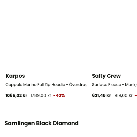
97% luomupuuvilla - 3% elastaani
Karpos
Salty Crew
Coppolo Merino Full Zip Hoodie - Överdragströjor merinoull - Herr
Surface Fleece - Munkj
1065,02 kr
1789,00 kr
-40%
631,45 kr
919,00 kr
Samlingen Black Diamond