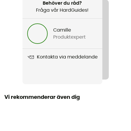
Resa / Den dagliga
Behöver du råd?
Fråga vår HardGuides!
Kön
Herr
Camille
Produktexpert
Vikt
358 g
Kontakta via meddelande
Produktnamn
Ridge Logo Crew
Märke
Ekologisk bomull
Vi rekommenderar även dig
Ärmar
Långa
Material