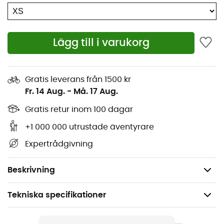
Ridge Logo Crew
från
Black Diamond
är en
munkjacka
Lägg till i varukorg
i
ekologisk bomull
som passar perfekt för kalla dagar i
bergen eller promenader i staden. Det finns inget mer
bekvämt än att dra på sig en
munkjacka
när
Gratis leverans från 1500 kr
temperaturen sjunker, och
Ridge Logo Crew
är inget
Fr. 14 Aug.
-
Må. 17 Aug.
undantag. Tack vare sin konstruktion i
ekologisk bomull
och klassiska design är det den
munkjacka
du vill ha
Gratis retur inom 100 dagar
för morgonpendlingar till gymmet, kyliga kvällar vid
+1 000 000 utrustade äventyrare
klipporna eller en promenad runt staden en höstdag.
Expertrådgivning
Material: 97 % ekologisk bomull - 3 % elastan
Vikt: 358 g
Beskrivning
Tekniska specifikationer
Rekommenderad för