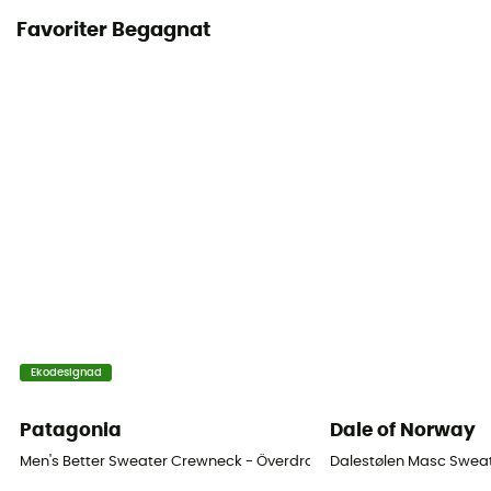
Favoriter Begagnat
Ekodesignad
Patagonia
Dale of Norway
Men's Better Sweater Crewneck - Överdragströjor - Herr
Dalestølen Masc Sweate