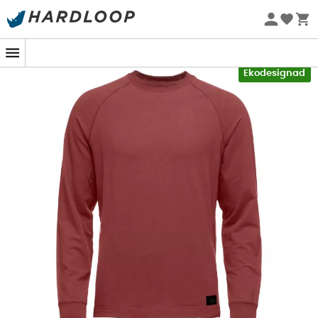
Sommarerbjudanden 🔥 -5 % EXTRA vid köp av 2 produkter*
kod Summer5
-5% Extra - Kod Summer5
Ekodesignad