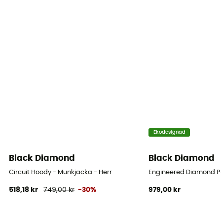
Ekodesignad
Black Diamond
Black Diamond
Circuit Hoody - Munkjacka - Herr
Engineered Diamond Pu
518,18 kr
749,00 kr
-30%
979,00 kr