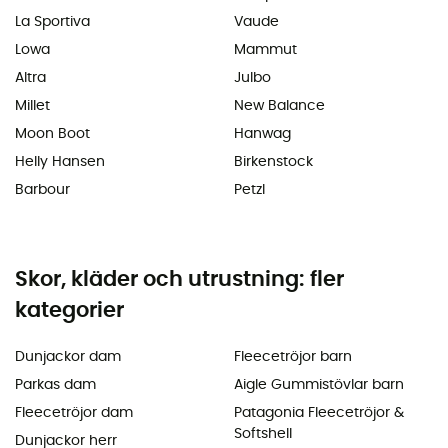
La Sportiva
Vaude
Lowa
Mammut
Altra
Julbo
Millet
New Balance
Moon Boot
Hanwag
Helly Hansen
Birkenstock
Barbour
Petzl
Skor, kläder och utrustning: fler
kategorier
Dunjackor dam
Fleecetröjor barn
Parkas dam
Aigle Gummistövlar barn
Fleecetröjor dam
Patagonia Fleecetröjor &
Softshell
Dunjackor herr