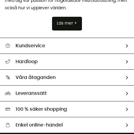
med dig vår passion för högkvalitativ friluftsutrustning, men
också hur vi upplever världen.
Läs mer +
Kundservice
Hjälp & Kontakt
Hardloop
Spåra mitt paket
Vilka är vi?
Retur & återbetalning
Våra åtaganden
HardGuides
Storleksguide
Vårt fotavtryck
Ambassadörer
Leveranssätt
Second hand
Miljöanpassat urval
100 % säker shopping
Enkel online-handel