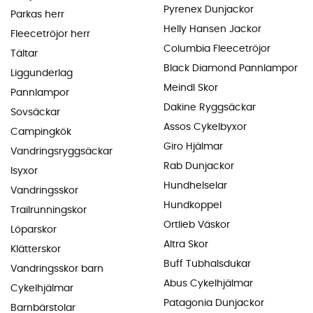
Pyrenex Dunjackor
Parkas herr
Helly Hansen Jackor
Fleecetröjor herr
Columbia Fleecetröjor
Tältar
Black Diamond Pannlampor
Liggunderlag
Meindl Skor
Pannlampor
Dakine Ryggsäckar
Sovsäckar
Assos Cykelbyxor
Campingkök
Giro Hjälmar
Vandringsryggsäckar
Rab Dunjackor
Isyxor
Hundhelselar
Vandringsskor
Hundkoppel
Trailrunningskor
Ortlieb Väskor
Löparskor
Altra Skor
Klätterskor
Buff Tubhalsdukar
Vandringsskor barn
Abus Cykelhjälmar
Cykelhjälmar
Patagonia Dunjackor
Barnbärstolar