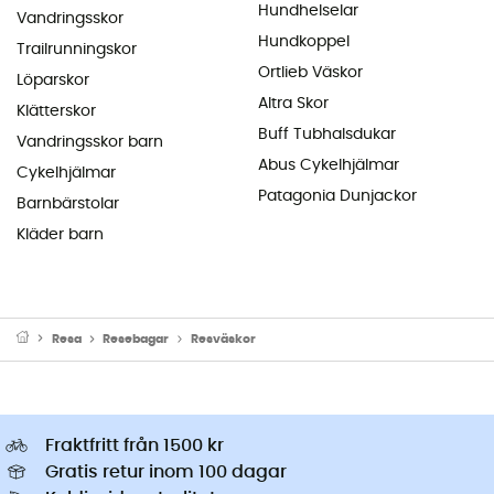
Hundhelselar
Vandringsskor
Hundkoppel
Trailrunningskor
Ortlieb Väskor
Löparskor
Altra Skor
Klätterskor
Buff Tubhalsdukar
Vandringsskor barn
Abus Cykelhjälmar
Cykelhjälmar
Patagonia Dunjackor
Barnbärstolar
Kläder barn
Resa
Resebagar
Resväskor
Fraktfritt från 1500 kr
Gratis retur inom 100 dagar