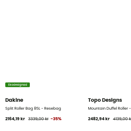
Ekodesignad
Dakine
Topo Designs
Split Roller Bag 85L - Resebag
Mountain Duffel Roller
2164,19 kr
3339,00 kr
-35%
2482,94 kr
4139,00 k