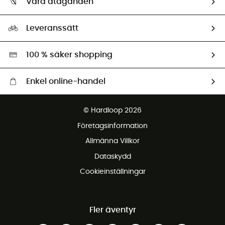
Våra åtaganden
HardGuides
Storleksguide
Vårt fotavtryck
Ambassadörer
Leveranssätt
Second hand
Miljöanpassat urval
100 % säker shopping
Enkel online-handel
Fraktfritt från 1500 kr
© Hardloop 2026
Gratis retur inom 100 dagar
Företagsinformation
Gratis kundservice
Allmänna Villkor
Dataskydd
Cookieinställningar
Fler äventyr