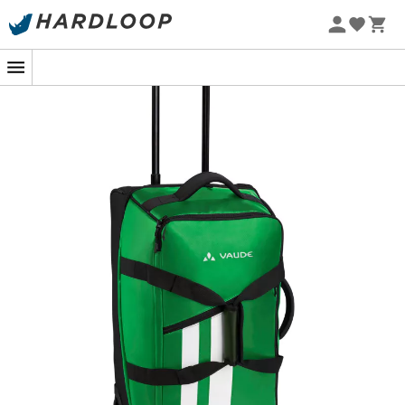
Sommarerbjudanden 🔥 -5 % EXTRA vid köp av 2 produkter*
kod Summer5
-5% Extra - Kod Summer5