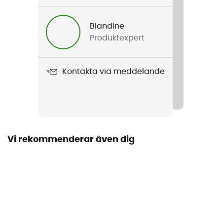
Kön
Herr / Dam
Blandine
Produktexpert
Produktnamn
Rotuma 65
Kontakta via meddelande
Volym
65 L
Bärande system
Hjul
Vi rekommenderar även dig
Kompatibel med kabinbagage
Nej
Skal
Semi-rigide