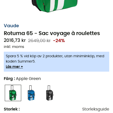
Vaude
Rotuma 65 - Sac voyage à roulettes
2016,73 kr
2649,00 kr
-24%
inkl. moms
Spara 5 % vid köp av 2 produkter, utan minimiinköp, med
koden Summer5.
Läs mer +
Färg
:
Apple Green
Storlek
:
Storleksguide