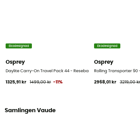
Ekodesignad
Ekodesignad
Osprey
Osprey
Daylite Carry-On Travel Pack 44 - Resebag
Rolling Transporter 90
1325,91 kr
1499,00 kr
-11%
2968,01 kr
3219,00 k
Samlingen Vaude