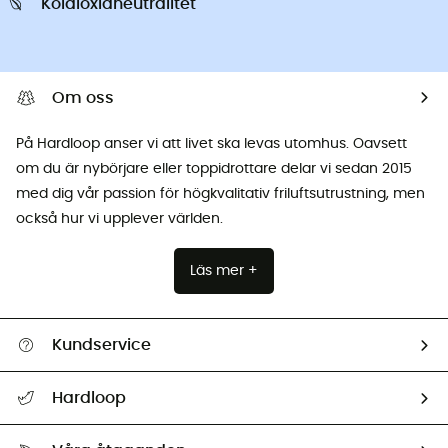
Koldioxidneutralitet
Om oss
På Hardloop anser vi att livet ska levas utomhus. Oavsett
om du är nybörjare eller toppidrottare delar vi sedan 2015
med dig vår passion för högkvalitativ friluftsutrustning, men
också hur vi upplever världen.
Läs mer +
Kundservice
Hjälp & Kontakt
Hardloop
Spåra mitt paket
Vilka är vi?
Retur & återbetalning