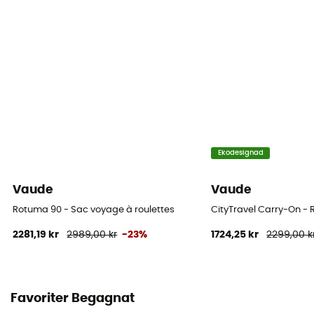
Ekodesignad
Vaude
Vaude
Rotuma 90 - Sac voyage à roulettes
CityTravel Carry-On -
2281,19 kr
2989,00 kr
-23%
1724,25 kr
2299,00 k
Favoriter Begagnat