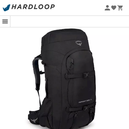
Sommarerbjudanden 🔥 -5 % EXTRA vid köp av 2 produkter*
kod Summer5
-5% Extra - Kod Summer5
Designad av märket
Osprey
, är
Farpoint Trek 75
ryggsäck
perfekt för resenärer och upptäcktsresande
av nya kontinenter. Denna
Osprey ryggsäck
har olika
funktioner som gör den till den
perfekta ryggsäcken
för
att resa och utforska nya landskap. Dess ryggnät gör att
du kan gå, även i varmt väder, samtidigt som du
garanteras maximal ventilation. Dess resväskeliknande