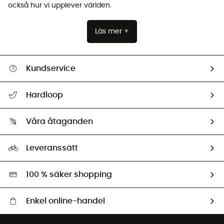
också hur vi upplever världen.
Läs mer +
Kundservice
Hjälp & Kontakt
Hardloop
Spåra mitt paket
Vilka är vi?
Retur & återbetalning
Våra åtaganden
HardGuides
Storleksguide
Vårt fotavtryck
Ambassadörer
Leveranssätt
Second hand
Miljöanpassat urval
100 % säker shopping
Enkel online-handel
Fraktfritt från 1500 kr