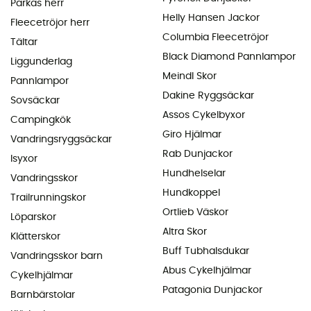
Parkas herr
Helly Hansen Jackor
Fleecetröjor herr
Columbia Fleecetröjor
Tältar
Black Diamond Pannlampor
Liggunderlag
Meindl Skor
Pannlampor
Dakine Ryggsäckar
Sovsäckar
Assos Cykelbyxor
Campingkök
Giro Hjälmar
Vandringsryggsäckar
Rab Dunjackor
Isyxor
Hundhelselar
Vandringsskor
Hundkoppel
Trailrunningskor
Ortlieb Väskor
Löparskor
Altra Skor
Klätterskor
Buff Tubhalsdukar
Vandringsskor barn
Abus Cykelhjälmar
Cykelhjälmar
Patagonia Dunjackor
Barnbärstolar