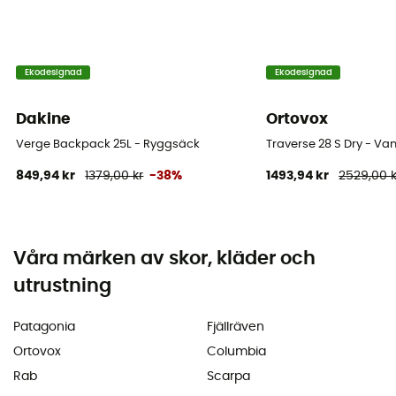
Ekodesignad
Ekodesignad
Dakine
Ortovox
Verge Backpack 25L - Ryggsäck
Traverse 28 S Dry - V
849,94 kr
1379,00 kr
-38%
1493,94 kr
2529,00 k
Våra märken av skor, kläder och
utrustning
Patagonia
Fjällräven
Ortovox
Columbia
Rab
Scarpa