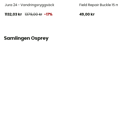
Nej
Jura 24 - Vandringsryggsäck
Field Repair Buckle 15
1132,03 kr
1379,00 kr
-17%
49,00 kr
Flaskhållare
Ja
Samlingen Osprey