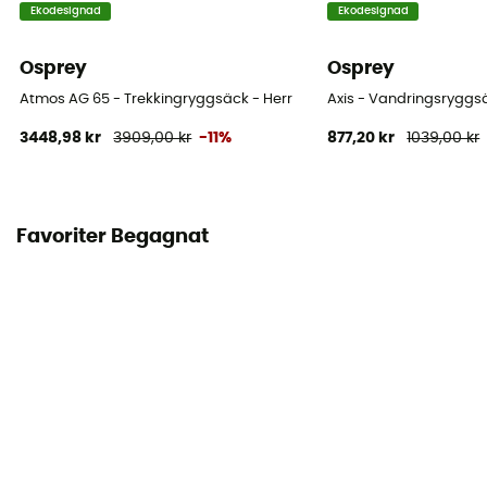
Ekodesignad
Ekodesignad
Osprey
Osprey
Atmos AG 65 - Trekkingryggsäck - Herr
Axis - Vandringsryggs
3448,98 kr
3909,00 kr
-11%
877,20 kr
1039,00 kr
Favoriter Begagnat