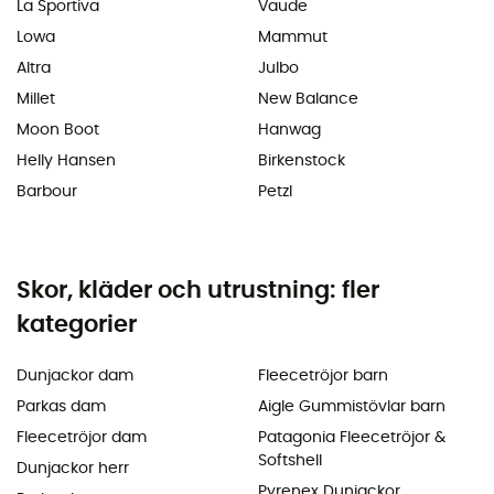
La Sportiva
Vaude
Lowa
Mammut
Altra
Julbo
Millet
New Balance
Moon Boot
Hanwag
Helly Hansen
Birkenstock
Barbour
Petzl
Skor, kläder och utrustning: fler
kategorier
Dunjackor dam
Fleecetröjor barn
Parkas dam
Aigle Gummistövlar barn
Fleecetröjor dam
Patagonia Fleecetröjor &
Softshell
Dunjackor herr
Pyrenex Dunjackor