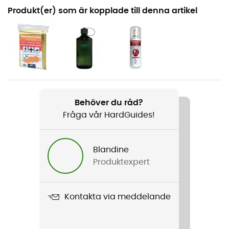
Rekommenderad för
Produkt(er) som är kopplade till denna artikel
Vandring / Vandring
Kön
Herr / Dam
Vikt
2100 g
Behöver du råd?
Fråga vår HardGuides!
Produktnamn
Farpoint Trek 75
Blandine
Kompatibelt vätskesystem
Produktexpert
Ja
Regnskydd
Kontakta via meddelande
Ja