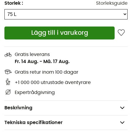
Kompatibel med Hydraulics™ och Hydraulics™ LT-
Storlek
:
Storleksguide
reservoarer
Sidofickor med dubbelt nät
U-formad dragkedjeöppning på frampanelen
Lägg till i varukorg
Justerbart AirSpeed™ ventilerat trampolinnät på
ryggpanelen
Integrerat och vattentätt AirCover™ resefodral
Gratis leverans
Fr. 14 Aug.
-
Må. 17 Aug.
Inre kompressionsvingar
Två dragkedjefickor på höftbältet
Gratis retur inom 100 dagar
Dragkedjeficka i det övre locket
+1 000 000 utrustade äventyrare
Dimensioner: 77 x 42 x 36 cm
Expertrådgivning
Volym: 75 L
Vikt: 2 100 g
Beskrivning
Tekniska specifikationer