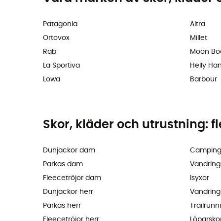
Patagonia
Altra
Ortovox
Millet
Rab
Moon Bo
La Sportiva
Helly Ha
Lowa
Barbour
Skor, kläder och utrustning: f
Dunjackor dam
Camping
Parkas dam
Vandring
Fleecetröjor dam
Isyxor
Dunjackor herr
Vandring
Parkas herr
Trailrunn
Fleecetröjor herr
Löparsko