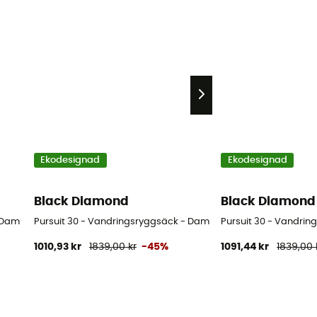
Ekodesignad
Ekodesignad
Black Diamond
Black Diamond
- Dam
Pursuit 30 - Vandringsryggsäck - Dam
Pursuit 30 - Vandrin
1010,93 kr
1839,00 kr
-45%
1091,44 kr
1839,00 