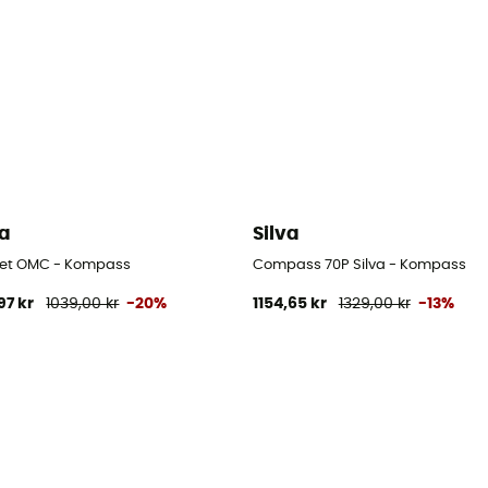
va
Silva
Jet OMC - Kompass
Compass 70P Silva - Kompass
97 kr
1039,00 kr
-20%
1154,65 kr
1329,00 kr
-13%