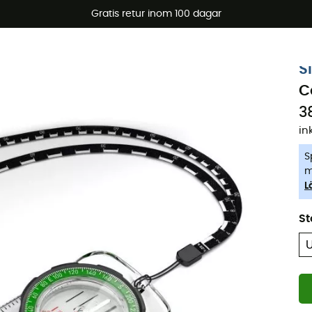
arerbjudanden 🔥 -5 % EXTRA vid köp av 2 produkter* kod Su
Gratis retur inom 100 dagar
-5% Extra - Kod Summer5
S
C
3
in
S
m
L
St