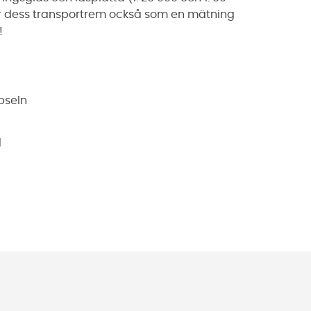
ar dess transportrem också som en mätning
!
apseln
d