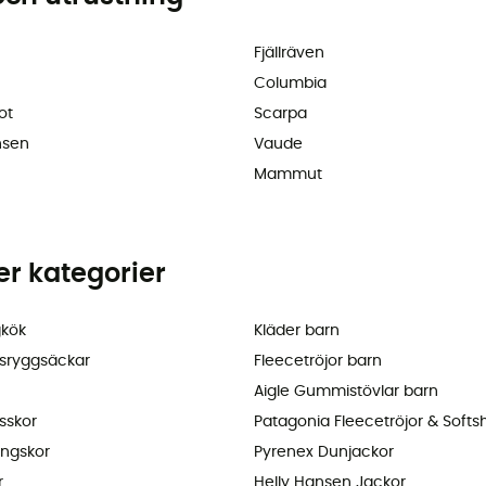
Fjällräven
Columbia
ot
Scarpa
nsen
Vaude
Mammut
ler kategorier
kök
Kläder barn
sryggsäckar
Fleecetröjor barn
Aigle Gummistövlar barn
sskor
Patagonia Fleecetröjor & Softsh
ingskor
Pyrenex Dunjackor
r
Helly Hansen Jackor