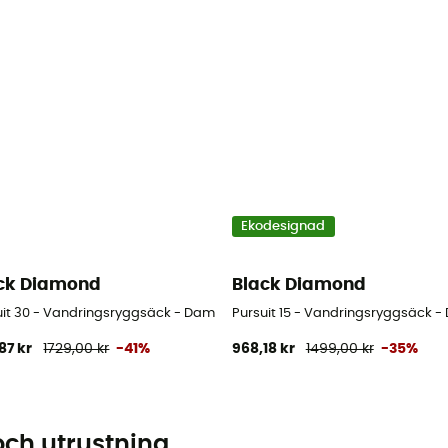
Ekodesignad
ck Diamond
Black Diamond
uit 30 - Vandringsryggsäck - Dam
Pursuit 15 - Vandringsryggsäck 
87 kr
1729,00 kr
-41%
968,18 kr
1499,00 kr
-35%
och utrustning