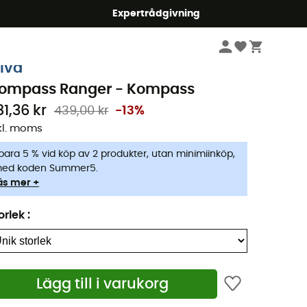
mmer5
Expertrådgivning
Elektronik och navigering
Kompasser
ilva
ompass Ranger - Kompass
81,36 kr
439,00 kr
-13%
kl. moms
para 5 % vid köp av 2 produkter, utan minimiinköp,
ed koden Summer5.
äs mer +
orlek
:
Lägg till i varukorg