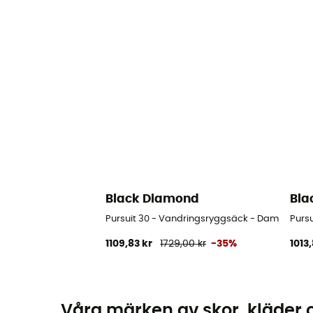
Black Diamond
Bla
Pursuit 30 - Vandringsryggsäck - Dam
Purs
1109,83 kr
1729,00 kr
-35%
1013,
Våra märken av skor, kläder 