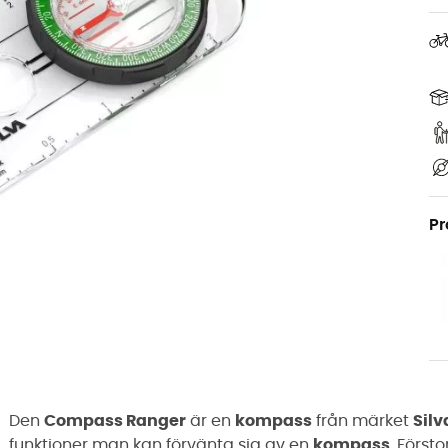
Pr
Den
Compass Ranger
är en
kompass
från märket
Silv
funktioner man kan förvänta sig av en
kompass
. Först