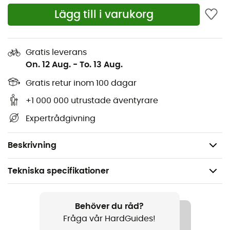
360 Traction Frame
Lägg till i varukorg
Paragon Bindning
Justerbar för alla förhållanden (Lightning Tail
Gratis leverans
tillval)
On. 12 Aug.
-
To. 13 Aug.
Ergo Televator hällyft
Gratis retur inom 100 dagar
+1 000 000 utrustade äventyrare
Vikt: 1710 g
Expertrådgivning
Mått: 56 x 18 cm
Material: Aluminium 7075-T6, TPU PA beläggning.
Beskrivning
Tekniska specifikationer
Rekommenderad för
Snöskor
Behöver du råd?
Fråga vår HardGuides!
Kön