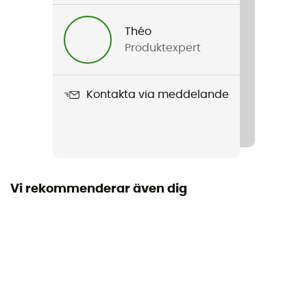
Herr
Théo
Produktexpert
Vikt
1 870 g
Kontakta via meddelande
Produktnamn
Lightning Ascent
Dimensioner
Length : 56 cm - Width : 20 cm
Vi rekommenderar även dig
Material
Frame: T6 Aluminum - Plate: TPU-Coated Nylon
Fästsystem
Remssystem