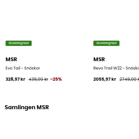
Ekodesignad
Ekodesignad
MSR
MSR
Evo Tail - Snöskor
Revo Trail W22 - Snösk
328,97 kr
439,00 kr
-25%
2055,97 kr
2749,00 
Samlingen MSR