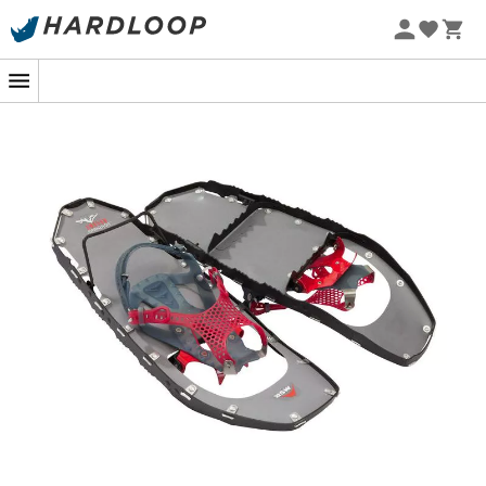
Sommarerbjudanden 🔥 -5 % EXTRA vid köp av 2 produkter*
kod Summer5
-5% Extra - Kod Summer5