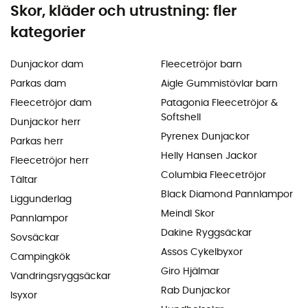
Skor, kläder och utrustning: fler
kategorier
Dunjackor dam
Fleecetröjor barn
Parkas dam
Aigle Gummistövlar barn
Fleecetröjor dam
Patagonia Fleecetröjor &
Softshell
Dunjackor herr
Pyrenex Dunjackor
Parkas herr
Helly Hansen Jackor
Fleecetröjor herr
Columbia Fleecetröjor
Tältar
Black Diamond Pannlampor
Liggunderlag
Meindl Skor
Pannlampor
Dakine Ryggsäckar
Sovsäckar
Assos Cykelbyxor
Campingkök
Giro Hjälmar
Vandringsryggsäckar
Rab Dunjackor
Isyxor