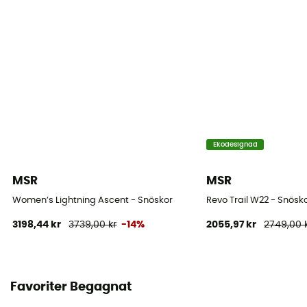
Ekodesignad
MSR
MSR
Women’s Lightning Ascent - Snöskor
Revo Trail W22 - Snösk
3198,44 kr
3739,00 kr
-14%
2055,97 kr
2749,00 
Favoriter Begagnat