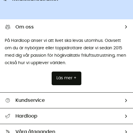
Om oss
På Hardloop anser vi att livet ska levas utomhus. Oavsett
om du är nybörjare eller toppidrottare delar vi sedan 2015
med dig vår passion för högkvalitativ friluftsutrustning, men
också hur vi upplever världen.
Läs mer +
Kundservice
Hjälp & Kontakt
Hardloop
Spåra mitt paket
Vilka är vi?
Retur & återbetalning
Våra åtaganden