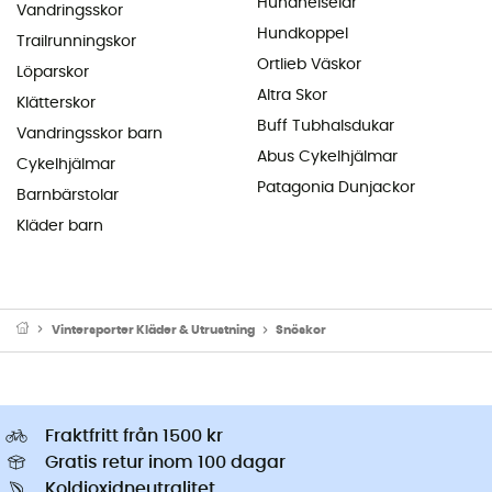
Hundhelselar
Vandringsskor
Hundkoppel
Trailrunningskor
Ortlieb Väskor
Löparskor
Altra Skor
Klätterskor
Buff Tubhalsdukar
Vandringsskor barn
Abus Cykelhjälmar
Cykelhjälmar
Patagonia Dunjackor
Barnbärstolar
Kläder barn
Vintersporter Kläder & Utrustning
Snöskor
Fraktfritt från 1500 kr
Gratis retur inom 100 dagar
Koldioxidneutralitet