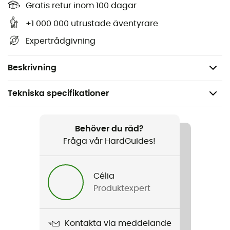
Socker*, glukossirap*, mandlar* (15%), maltodextrin*,
Gratis retur inom 100 dagar
invertsocker*, honung* (3%), oblat (potatisstärkelse,
+1 000 000 utrustade äventyrare
vatten, solrosolja), äggvita*, naturlig vaniljarom.
Expertrådgivning
*Ingredienser från ekologiskt jordbruk.
Innehåller: mandlar, ägg. Kan innehålla: andra nötter.
Beskrivning
Tekniska specifikationer
Rekommenderad för
Vandring / Trailrunning / Löpning / Triathlon /
Behöver du råd?
Vandring / Den dagliga
Fråga vår HardGuides!
Vikt
Célia
30 g
Produktexpert
Produktnamn
Bionougat - Barre 30 g
Kontakta via meddelande