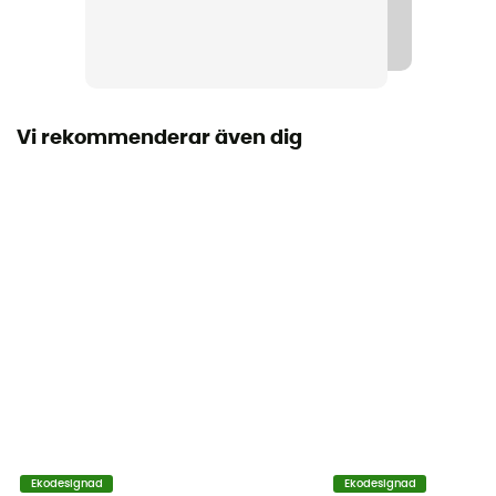
Märke
Bio / Garanterat europeiskt ursprung
Vi rekommenderar även dig
Ekodesignad
Ekodesignad