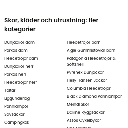
Skor, kläder och utrustning: fler
kategorier
Dunjackor dam
Fleecetröjor barn
Parkas dam
Aigle Gummistövlar barn
Fleecetröjor dam
Patagonia Fleecetröjor &
Softshell
Dunjackor herr
Pyrenex Dunjackor
Parkas herr
Helly Hansen Jackor
Fleecetröjor herr
Columbia Fleecetröjor
Tältar
Black Diamond Pannlampor
Liggunderlag
Meindl Skor
Pannlampor
Dakine Ryggsäckar
Sovsäckar
Assos Cykelbyxor
Campingkök