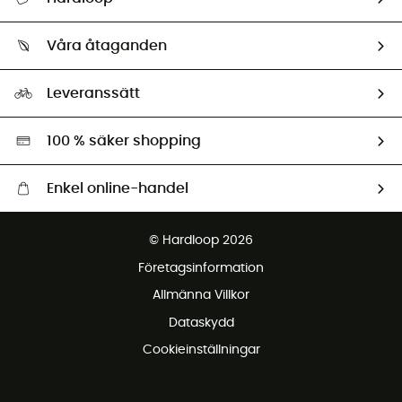
Spåra mitt paket
Vilka är vi?
Retur & återbetalning
Våra åtaganden
HardGuides
Storleksguide
Vårt fotavtryck
Ambassadörer
Leveranssätt
Second hand
Miljöanpassat urval
100 % säker shopping
Enkel online-handel
Fraktfritt från 1500 kr
© Hardloop 2026
Gratis retur inom 100 dagar
Företagsinformation
Gratis kundservice
Allmänna Villkor
Dataskydd
Cookieinställningar