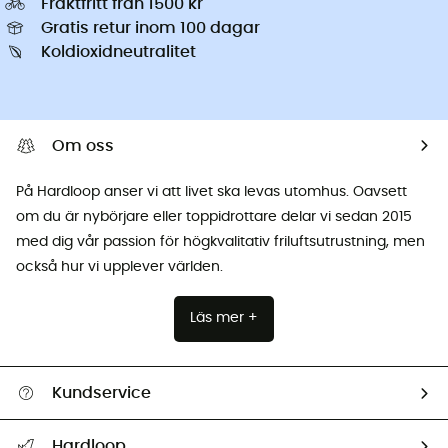
Fraktfritt från 1500 kr
Gratis retur inom 100 dagar
Koldioxidneutralitet
Om oss
På Hardloop anser vi att livet ska levas utomhus. Oavsett
om du är nybörjare eller toppidrottare delar vi sedan 2015
med dig vår passion för högkvalitativ friluftsutrustning, men
också hur vi upplever världen.
Läs mer +
Kundservice
Hjälp & Kontakt
Hardloop