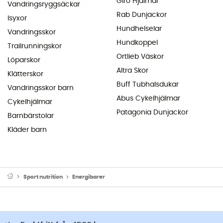
Giro Hjälmar
Vandringsryggsäckar
Rab Dunjackor
Isyxor
Hundhelselar
Vandringsskor
Hundkoppel
Trailrunningskor
Ortlieb Väskor
Löparskor
Altra Skor
Klätterskor
Buff Tubhalsdukar
Vandringsskor barn
Abus Cykelhjälmar
Cykelhjälmar
Patagonia Dunjackor
Barnbärstolar
Kläder barn
Sport nutrition
Energibarer