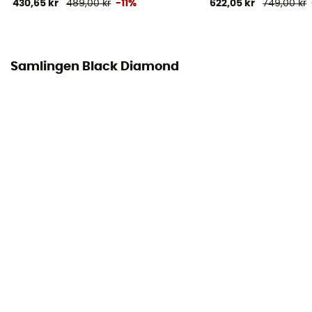
430,65 kr
489,00 kr
-11%
622,05 kr
749,00 kr
Samlingen Black Diamond