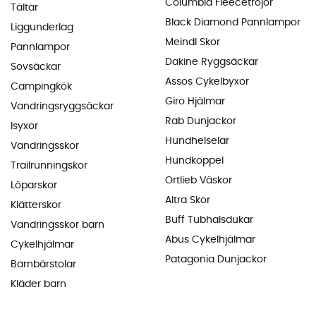
Columbia Fleecetröjor
Tältar
Black Diamond Pannlampor
Liggunderlag
Meindl Skor
Pannlampor
Dakine Ryggsäckar
Sovsäckar
Assos Cykelbyxor
Campingkök
Giro Hjälmar
Vandringsryggsäckar
Rab Dunjackor
Isyxor
Hundhelselar
Vandringsskor
Hundkoppel
Trailrunningskor
Ortlieb Väskor
Löparskor
Altra Skor
Klätterskor
Buff Tubhalsdukar
Vandringsskor barn
Abus Cykelhjälmar
Cykelhjälmar
Patagonia Dunjackor
Barnbärstolar
Kläder barn