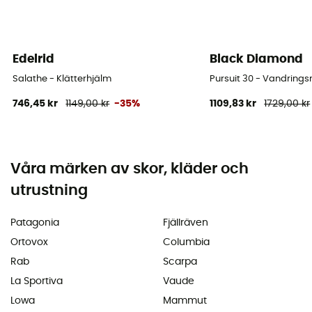
Edelrid
Black Diamond
Salathe - Klätterhjälm
Pursuit 30 - Vandring
746,45 kr
1149,00 kr
-35%
1109,83 kr
1729,00 kr
Våra märken av skor, kläder och
utrustning
Patagonia
Fjällräven
Ortovox
Columbia
Rab
Scarpa
La Sportiva
Vaude
Lowa
Mammut