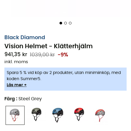
Black Diamond
Vision Helmet - Klätterhjälm
941,35 kr
1039,00 kr
-9%
inkl. moms
Spara 5 % vid köp av 2 produkter, utan minimiinköp, med
koden Summer5.
Läs mer +
Färg
:
Steel Grey