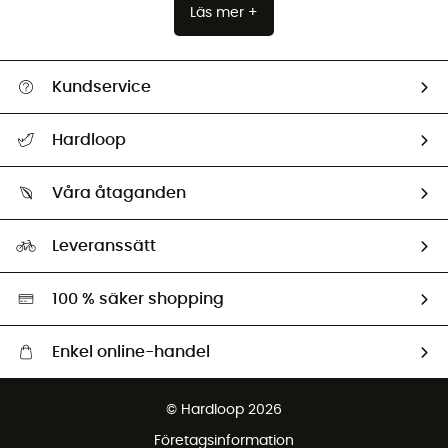
Läs mer +
Kundservice
Hjälp & Kontakt
Hardloop
Spåra mitt paket
Vilka är vi?
Retur & återbetalning
Våra åtaganden
HardGuides
Storleksguide
Vårt fotavtryck
Ambassadörer
Leveranssätt
Second hand
Miljöanpassat urval
100 % säker shopping
Enkel online-handel
Fraktfritt från 1500 kr
© Hardloop 2026
Gratis retur inom 100 dagar
Företagsinformation