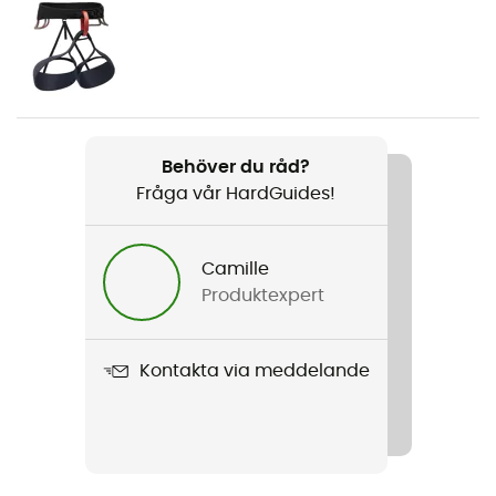
Kön
Herr / Dam
Vikt
210 g
Behöver du råd?
Fråga vår HardGuides!
Produktnamn
Vision Helmet
Camille
Innerskal
Produktexpert
Multi-impact EPP / E.P.S
Användningsområde
Kontakta via meddelande
S/M : 53-59 cm - M/L : 58-63 cm
Skalets konstruktion
EPS