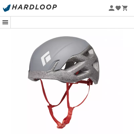
Sommarerbjudanden 🔥 -5 % EXTRA vid köp av 2 produkter*
kod Summer5
-5% Extra - Kod Summer5