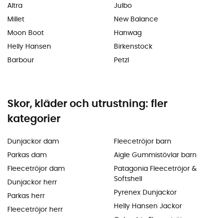
Altra
Julbo
Millet
New Balance
Moon Boot
Hanwag
Helly Hansen
Birkenstock
Barbour
Petzl
Skor, kläder och utrustning: fler
kategorier
Dunjackor dam
Fleecetröjor barn
Parkas dam
Aigle Gummistövlar barn
Fleecetröjor dam
Patagonia Fleecetröjor &
Softshell
Dunjackor herr
Pyrenex Dunjackor
Parkas herr
Helly Hansen Jackor
Fleecetröjor herr