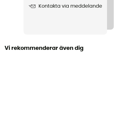
Öppningens diameter
Kontakta via meddelande
20 mm
Personlig skyddsutrustning
PPE - Category 3
Vi rekommenderar även dig
Motstånd Stor Axel
24 kN
Låssystem
Fil