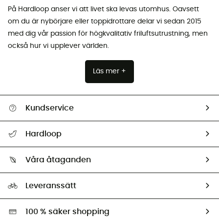
På Hardloop anser vi att livet ska levas utomhus. Oavsett
om du är nybörjare eller toppidrottare delar vi sedan 2015
med dig vår passion för högkvalitativ friluftsutrustning, men
också hur vi upplever världen.
Läs mer +
Kundservice
Hjälp & Kontakt
Hardloop
Spåra mitt paket
Vilka är vi?
Retur & återbetalning
Våra åtaganden
HardGuides
Storleksguide
Vårt fotavtryck
Ambassadörer
Leveranssätt
Second hand
Miljöanpassat urval
100 % säker shopping