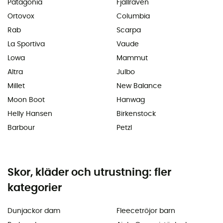
Patagonia
Fjällräven
Ortovox
Columbia
Rab
Scarpa
La Sportiva
Vaude
Lowa
Mammut
Altra
Julbo
Millet
New Balance
Moon Boot
Hanwag
Helly Hansen
Birkenstock
Barbour
Petzl
Skor, kläder och utrustning: fler
kategorier
Dunjackor dam
Fleecetröjor barn