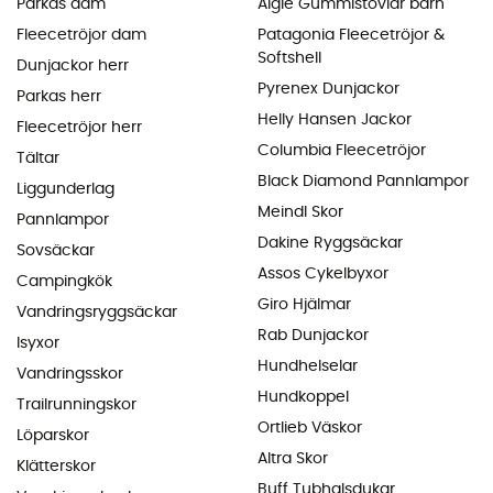
Parkas dam
Aigle Gummistövlar barn
Fleecetröjor dam
Patagonia Fleecetröjor &
Softshell
Dunjackor herr
Pyrenex Dunjackor
Parkas herr
Helly Hansen Jackor
Fleecetröjor herr
Columbia Fleecetröjor
Tältar
Black Diamond Pannlampor
Liggunderlag
Meindl Skor
Pannlampor
Dakine Ryggsäckar
Sovsäckar
Assos Cykelbyxor
Campingkök
Giro Hjälmar
Vandringsryggsäckar
Rab Dunjackor
Isyxor
Hundhelselar
Vandringsskor
Hundkoppel
Trailrunningskor
Ortlieb Väskor
Löparskor
Altra Skor
Klätterskor
Buff Tubhalsdukar