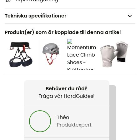
Tekniska specifikationer
Rekommenderad för
Produkt(er) som är kopplade till denna artikel
Bergsbestigning
Vikt
192 g
Produktnamn
Litewire Rackpack
Behöver du råd?
Fråga vår HardGuides!
Motstånd lilla axeln
8 kN
Théo
Motstånd öppet finger
Produktexpert
8 kN