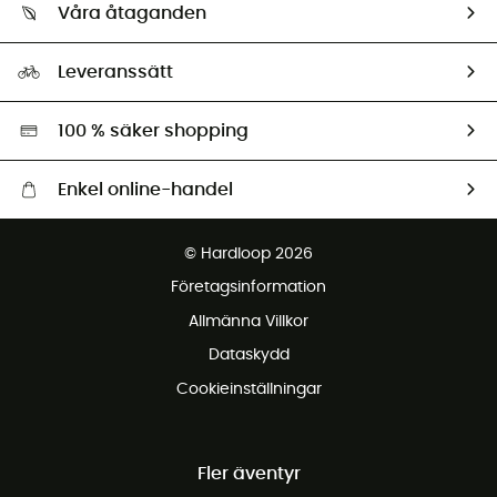
Retur & återbetalning
Våra åtaganden
HardGuides
Storleksguide
Vårt fotavtryck
Ambassadörer
Leveranssätt
Second hand
Miljöanpassat urval
100 % säker shopping
Enkel online-handel
Fraktfritt från 1500 kr
© Hardloop 2026
Gratis retur inom 100 dagar
Företagsinformation
Gratis kundservice
Allmänna Villkor
Dataskydd
Cookieinställningar
Fler äventyr