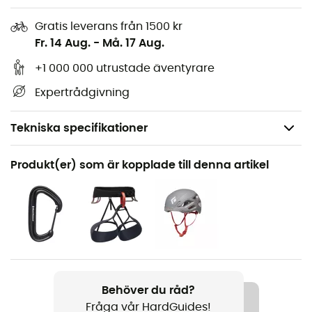
Gratis leverans från 1500 kr
Fr. 14 Aug.
-
Må. 17 Aug.
+1 000 000 utrustade äventyrare
Expertrådgivning
Tekniska specifikationer
Rekommenderad för
Produkt(er) som är kopplade till denna artikel
Klättring / Multipitch-klättring / Bergsbestigning
Vikt
45 g
Produktnamn
Camalot Z4 .1
Behöver du råd?
Fråga vår HardGuides!
Öppningens diameter