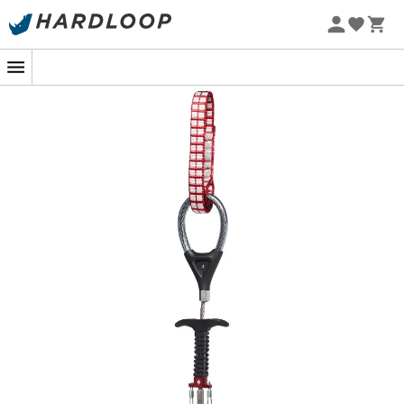
Sommarerbjudanden 🔥 -5 % EXTRA vid köp av 2 produkter*
kod Summer5
-5% Extra - Kod Summer5