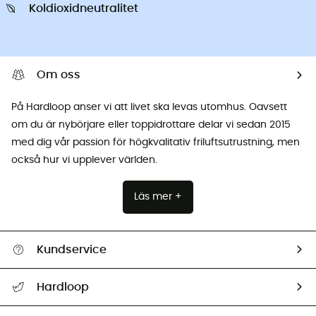
Koldioxidneutralitet
Om oss
På Hardloop anser vi att livet ska levas utomhus. Oavsett
om du är nybörjare eller toppidrottare delar vi sedan 2015
med dig vår passion för högkvalitativ friluftsutrustning, men
också hur vi upplever världen.
Läs mer +
Kundservice
Hjälp & Kontakt
Hardloop
Spåra mitt paket
Vilka är vi?