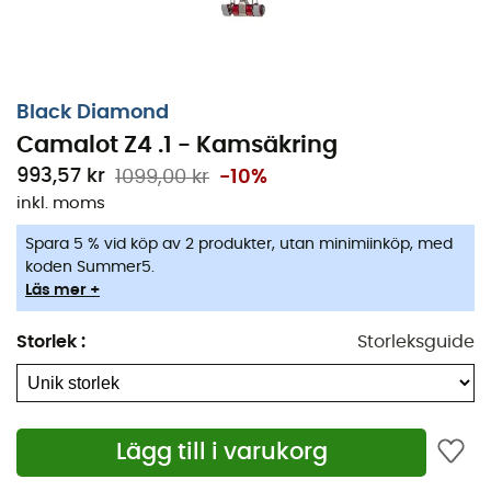
Black Diamond
Camalot Z4 .1 - Kamsäkring
993,57 kr
1099,00 kr
-10%
inkl. moms
Spara 5 % vid köp av 2 produkter, utan minimiinköp, med
koden Summer5.
Läs mer +
Storlek
:
Storleksguide
Lägg till i varukorg