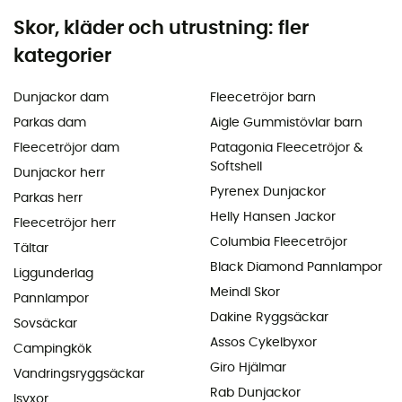
Skor, kläder och utrustning: fler
kategorier
Dunjackor dam
Fleecetröjor barn
Parkas dam
Aigle Gummistövlar barn
Fleecetröjor dam
Patagonia Fleecetröjor &
Softshell
Dunjackor herr
Pyrenex Dunjackor
Parkas herr
Helly Hansen Jackor
Fleecetröjor herr
Columbia Fleecetröjor
Tältar
Black Diamond Pannlampor
Liggunderlag
Meindl Skor
Pannlampor
Dakine Ryggsäckar
Sovsäckar
Assos Cykelbyxor
Campingkök
Giro Hjälmar
Vandringsryggsäckar
Rab Dunjackor
Isyxor