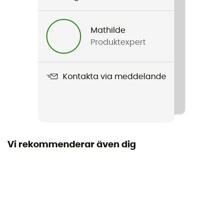
8,8 - 13,8 mm
Mathilde
Impact force
Produktexpert
5
Bruksanvisning
Kontakta via meddelande
Läs bipacksedeln
Konformitetsförklaring
Visa överensstämmelseförklaringen
Vi rekommenderar även dig
Personlig skyddsutrustning
PPE - Category 3