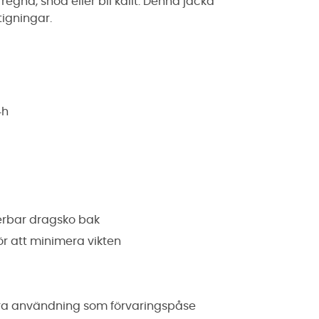
egna, snöa eller bli kallt. Denna jacka
igningar.
4h
erbar dragsko bak
r att minimera vikten
öra användning som förvaringspåse