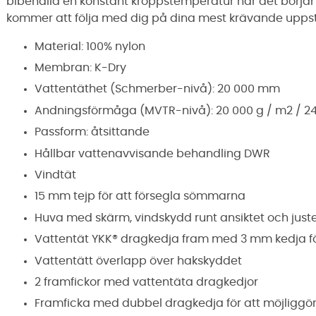
bibehålla en konstant kroppstemperatur när det börjar r
kommer att följa med dig på dina mest krävande uppst
Material: 100% nylon
Membran: K-Dry
Vattentäthet (Schmerber-nivå): 20 000 mm
Andningsförmåga (MVTR-nivå): 20 000 g / m2 / 2
Passform: åtsittande
Hållbar vattenavvisande behandling DWR
Vindtät
15 mm tejp för att försegla sömmarna
Huva med skärm, vindskydd runt ansiktet och just
Vattentät YKK® dragkedja fram med 3 mm kedja fö
Vattentätt överlapp över hakskyddet
2 framfickor med vattentäta dragkedjor
Framficka med dubbel dragkedja för att möjligg