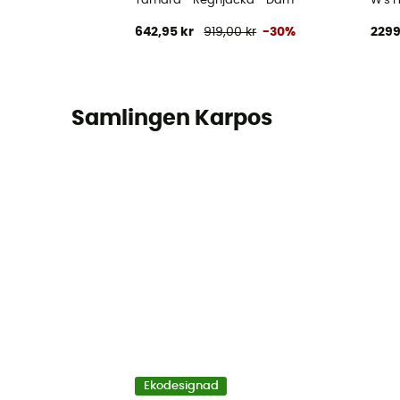
Tamara - Regnjacka - Dam
W's 
642,95 kr
919,00 kr
-30%
2299
Samlingen Karpos
Ekodesignad