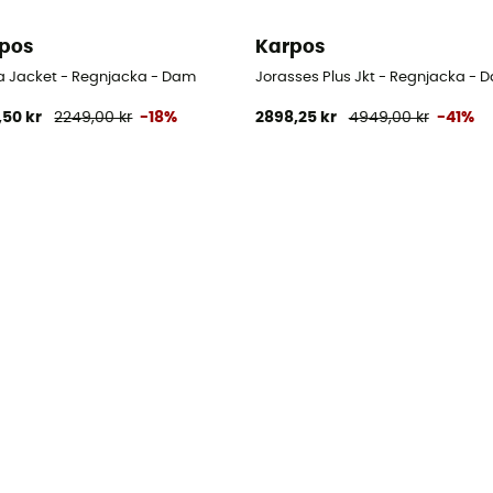
pos
Karpos
ia Jacket - Regnjacka - Dam
Jorasses Plus Jkt - Regnjacka - 
,50 kr
2249,00 kr
-18%
2898,25 kr
4949,00 kr
-41%