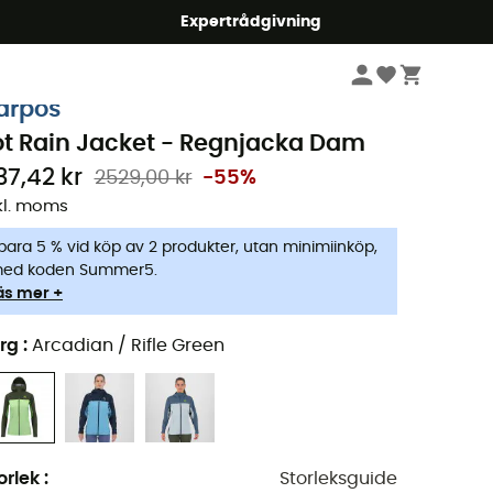
mmer5
Expertrådgivning
Dam
Jackor
Regnjackor
arpos
ot Rain Jacket - Regnjacka Dam
37,42 kr
2529,00 kr
-55%
kl. moms
para 5 % vid köp av 2 produkter, utan minimiinköp,
ed koden Summer5.
äs mer +
rg
:
Arcadian / Rifle Green
orlek
:
Storleksguide