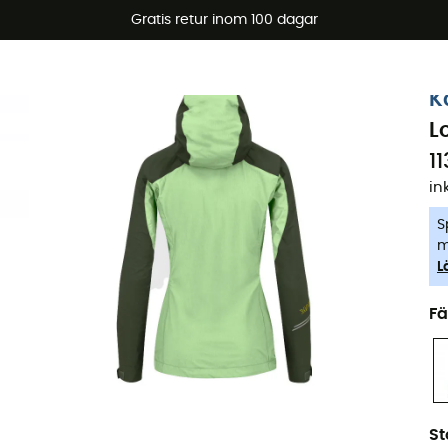
arerbjudanden 🔥 -5 % EXTRA vid köp av 2 produkter* kod Su
Gratis retur inom 100 dagar
-5% Extra - Kod Summer5
K
L
11
in
S
m
L
Fä
St