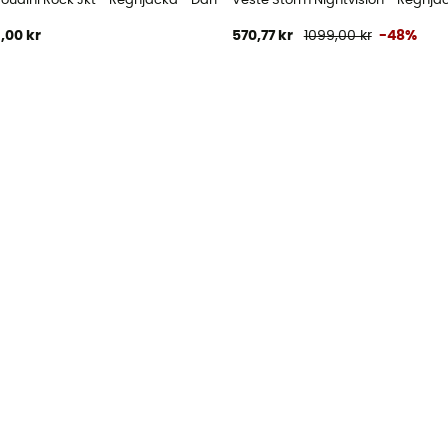
Houdini Rock Jkt - Regnjacka - Dam
Veste Storm Nightvision - Regnj
,00 kr
570,77 kr
1099,00 kr
-48%