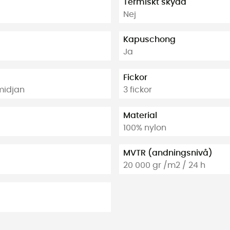
Termiskt skydd
Nej
Kapuschong
Ja
Fickor
midjan
3 fickor
Material
100% nylon
MVTR (andningsnivå)
20 000 gr /m2 / 24 h