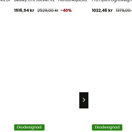
acka Dam
Bealey GTX Jacket V2 - Hardshelljacka - Dam
Pro Hydro Lightweigh
1516,94 kr
2529,00 kr
-40%
1022,46 kr
1379,00 
Ekodesignad
Ekodesignad