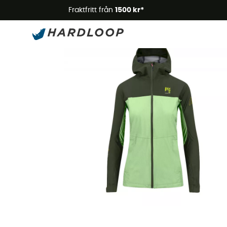
Somm
Fraktfritt från
1500 kr*