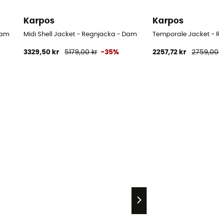
Karpos
Karpos
Dam
Midi Shell Jacket - Regnjacka - Dam
Temporale Jacket - 
3329,50 kr
5179,00 kr
-35%
2257,72 kr
2759,00