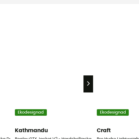
Ekodesignad
Ekodesignad
Kathmandu
Craft