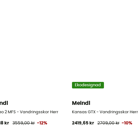
Ekodesignad
ndl
Meindl
eo 2 MFS - Vandringsskor Herr
Kansas GTX - Vandringsskor Herr
18 kr
3559,00 kr
-12%
2419,65 kr
2709,00 kr
-10%