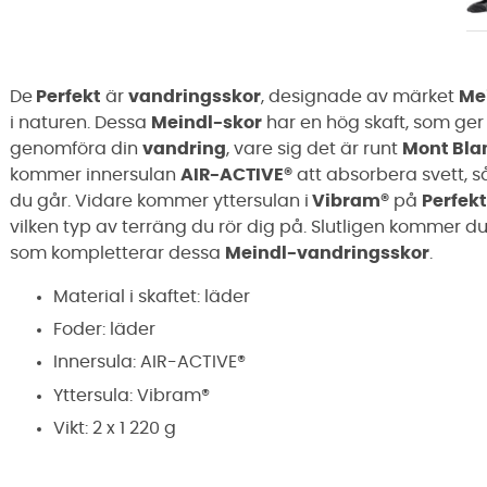
De
Perfekt
är
vandringsskor
,
designade av märket
Me
i naturen
. Dessa
Meindl-skor
har en
hög skaft
, som ger 
genomföra din
vandring
, vare sig det är runt
Mont Bla
kommer innersulan
AIR-ACTIVE®
att absorbera svett, så
du går. Vidare
kommer
yttersulan
i
Vibram®
på
Perfekt
vilken typ av terräng du rör dig på
. Slutligen kommer d
som kompletterar dessa
Meindl-vandringsskor
.
Material i skaftet: läder
Foder: läder
Innersula: AIR-ACTIVE®
Yttersula: Vibram
®
Vikt: 2 x 1 220 g