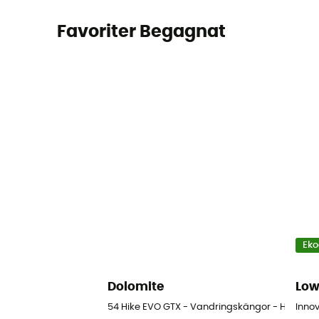
Favoriter Begagnat
Eko
Dolomite
Lo
54 Hike EVO GTX - Vandringskängor - Herr
Inno