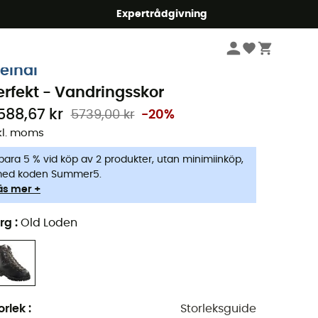
mmer5
Expertrådgivning
Herr
Skor
Hiking & Trekking Skor
eindl
erfekt - Vandringsskor
588,67 kr
5739,00 kr
-20%
kl. moms
para 5 % vid köp av 2 produkter, utan minimiinköp,
ed koden Summer5.
äs mer +
rg
:
Old Loden
orlek
:
Storleksguide