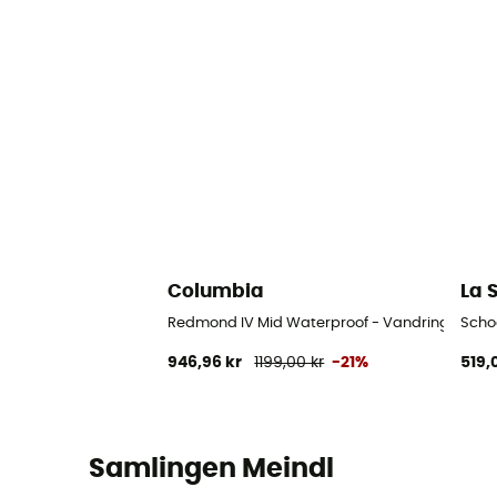
Columbia
La 
Redmond IV Mid Waterproof - Vandringsskor -
Scho
946,96 kr
1199,00 kr
-21%
519,
Samlingen Meindl