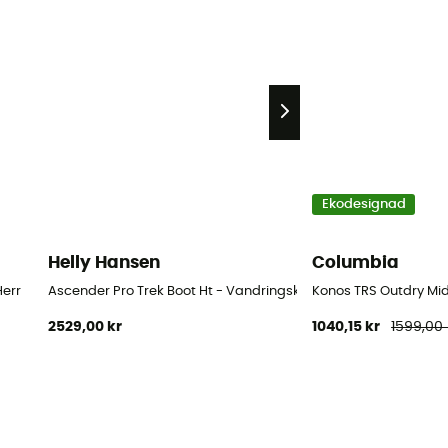
Ekodesignad
Helly Hansen
Columbia
Herr
Ascender Pro Trek Boot Ht - Vandringskängor - Herr
Konos TRS Outdry Mid
2529,00 kr
1040,15 kr
1599,00 