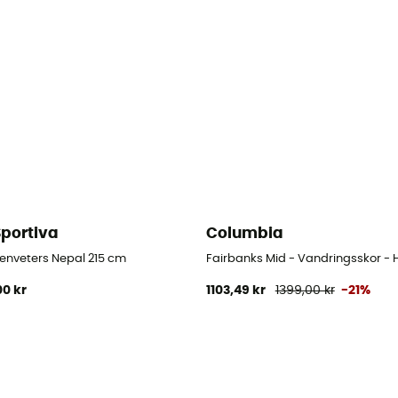
Sportiva
Columbia
 Herr
enveters Nepal 215 cm
Fairbanks Mid - Vandringsskor - 
00 kr
1103,49 kr
1399,00 kr
-21%