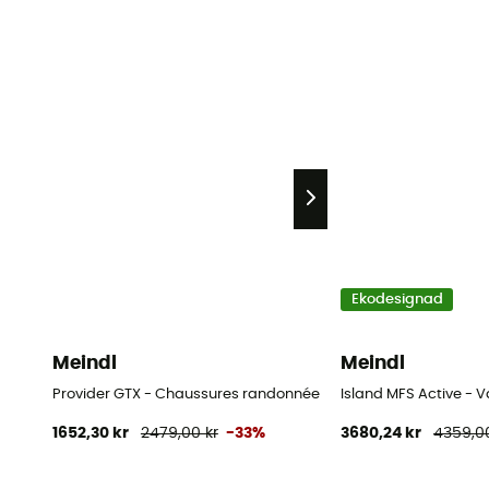
Ekodesignad
Meindl
Meindl
Provider GTX - Chaussures randonnée
Island MFS Active - 
1652,30 kr
2479,00 kr
-33%
3680,24 kr
4359,00