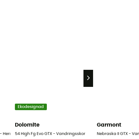
Ekodesignad
Dolomite
Garmont
- Herr
54 High Fg Evo GTX - Vandringsskor
Nebraska II GTX - V