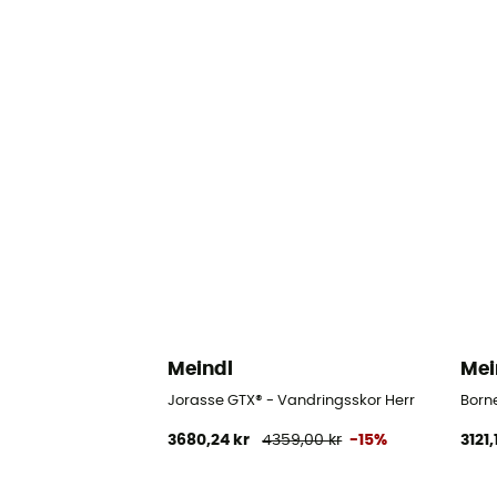
Meindl
Mei
Jorasse GTX® - Vandringsskor Herr
Born
3680,24 kr
4359,00 kr
-15%
3121,