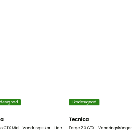
designad
Ekodesignad
wa
Tecnica
vo GTX Mid - Vandringsskor - Herr
Forge 2.0 GTX - Vandringskängor 