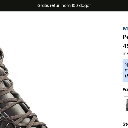
arerbjudanden 🔥 -5 % EXTRA vid köp av 2 produkter* kod Su
Gratis retur inom 100 dagar
-5% Extra - Kod Summer5
M
P
4
in
S
m
L
Fä
St