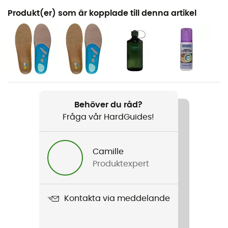
Rekommenderad för
Produkt(er) som är kopplade till denna artikel
Vandring / Vandring
Kön
Dam
Vikt
2 x 440 g
Behöver du råd?
Fråga vår HardGuides!
Produktnamn
Renegade GTX® Mid Ws
Camille
Topp / Stav
Produktexpert
Läder
Använd teknologi
Kontakta via meddelande
Vibram / Gore-Tex®