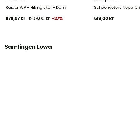
Stavens höjd
Stav medel
Raider WP - Hiking skor - Dam
Schoenveters Nepal 2
878,97 kr
1209,00 kr
-27%
519,00 kr
Märke
Garanterat europeiskt ursprung
Stängningssystem
Samlingen Lowa
Snören med krokar
Stavens material
Nubuckläder
Skydd
Stenplatta