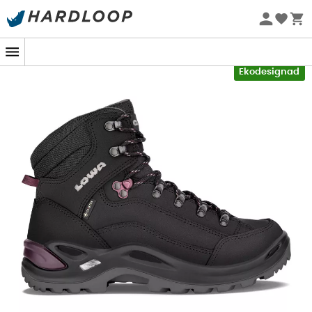
Sommarerbjudanden 🔥 -5 % EXTRA vid köp av 2 produkter*
kod Summer5
-5% Extra - Kod Summer5
Bästsäljare från det tyska märket, vandringsskor för
Ekodesignad
kvinnor
Renegade GTX Mid
förtjänar sitt rykte! Damer,
vare sig ni ska till
Santiago de Compostela
, vandra i
medelhög terräng eller promenera i timmar på vackra
landsvägar, kommer de att ge er all den komfort och
skydd ni behöver.
Ultrakomfortabla,
Renegade GTX
Mid
för
kvinnor
har en rymlig passform och mjukt läder
som erbjuder exceptionell komfort från första steget.
Passformen passar alla kvinnliga fötter och justeras
perfekt tack vare det effektiva snörningssystemet med
krokar. För att inte längre behöva oroa sig för att korsa
bäckar, lera eller helt enkelt regn, är
Renegade GTX Mid
kvinnor
fodrade med en
Gore-Tex®-membran
som är
100 % vattentät och andningsbar.
Mellansulorna i
injicerad PU
är utrustade med
Monowrap®-teknologi