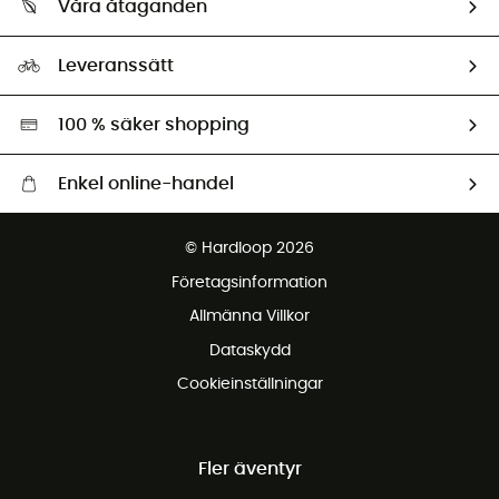
Våra åtaganden
HardGuides
Storleksguide
Vårt fotavtryck
Ambassadörer
Leveranssätt
Second hand
Miljöanpassat urval
100 % säker shopping
Enkel online-handel
Fraktfritt från 1500 kr
© Hardloop 2026
Gratis retur inom 100 dagar
Företagsinformation
Gratis kundservice
Allmänna Villkor
Dataskydd
Cookieinställningar
Fler äventyr