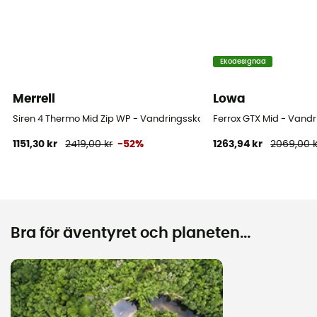
Ekodesignad
Merrell
Lowa
Siren 4 Thermo Mid Zip WP - Vandringsskor - Dam
Ferrox GTX Mid - Vand
1151,30 kr
2419,00 kr
-52%
1263,94 kr
2069,00 k
Bra för äventyret och planeten...