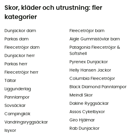
Skor, kläder och utrustning: fler
kategorier
Dunjackor dam
Fleecetröjor barn
Parkas dam
Aigle Gummistövlar barn
Fleecetröjor dam
Patagonia Fleecetröjor &
Softshell
Dunjackor herr
Pyrenex Dunjackor
Parkas herr
Helly Hansen Jackor
Fleecetröjor herr
Columbia Fleecetröjor
Tältar
Black Diamond Pannlampor
Liggunderlag
Meindl Skor
Pannlampor
Dakine Ryggsäckar
Sovsäckar
Assos Cykelbyxor
Campingkök
Giro Hjälmar
Vandringsryggsäckar
Rab Dunjackor
Isyxor