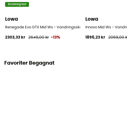
Ekodesignad
Lowa
Lowa
Renegade Evo GTX Mid Ws - Vandringsskor - Dam
Innovo Mid Ws - Vandr
2303,33 kr
2649,00 kr
-13%
1896,23 kr
2069,00 k
Favoriter Begagnat