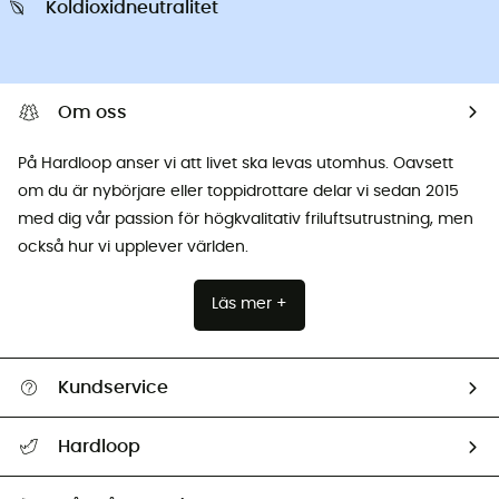
Koldioxidneutralitet
Om oss
På Hardloop anser vi att livet ska levas utomhus. Oavsett
om du är nybörjare eller toppidrottare delar vi sedan 2015
med dig vår passion för högkvalitativ friluftsutrustning, men
också hur vi upplever världen.
Läs mer +
Kundservice
Hjälp & Kontakt
Hardloop
Spåra mitt paket
Vilka är vi?
Retur & återbetalning