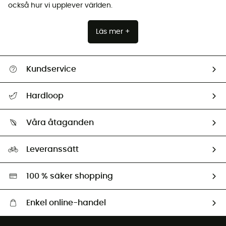
också hur vi upplever världen.
Läs mer +
Kundservice
Hjälp & Kontakt
Hardloop
Spåra mitt paket
Vilka är vi?
Retur & återbetalning
Våra åtaganden
HardGuides
Storleksguide
Vårt fotavtryck
Ambassadörer
Leveranssätt
Second hand
Miljöanpassat urval
100 % säker shopping
Enkel online-handel
Fraktfritt från 1500 kr