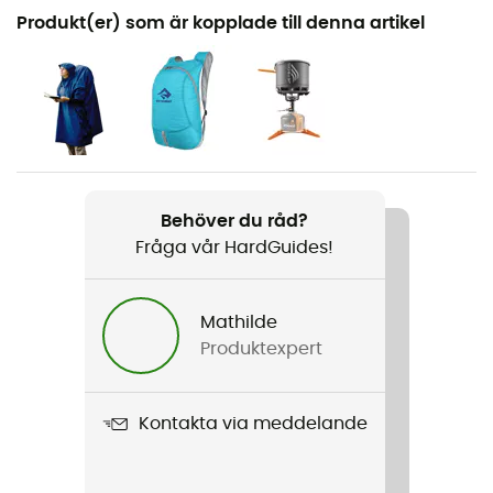
Rekommenderad för
Produkt(er) som är kopplade till denna artikel
Vandring / Vandring / Resa
Kön
Herr
Vikt
2 x 240 g
Behöver du råd?
Fråga vår HardGuides!
Produktnamn
Classic
Mathilde
Mellanliggande sula
Produktexpert
EVA
Yttersula
Kontakta via meddelande
A.R.T2 Grip en Caoutchouc