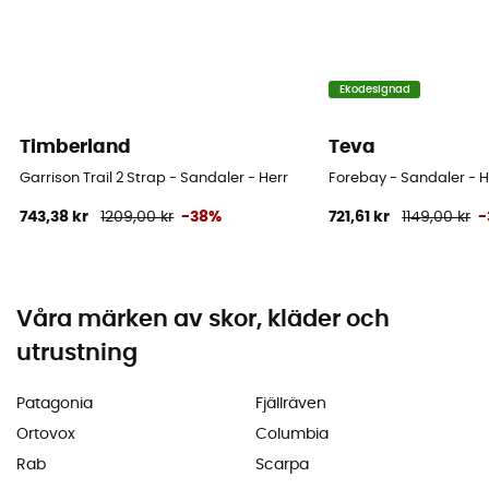
Ekodesignad
Timberland
Teva
Garrison Trail 2 Strap - Sandaler - Herr
Forebay - Sandaler - H
743,38 kr
1209,00 kr
-38%
721,61 kr
1149,00 kr
-
Våra märken av skor, kläder och
utrustning
Patagonia
Fjällräven
Ortovox
Columbia
Rab
Scarpa