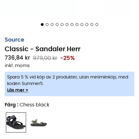
Source
Classic - Sandaler Herr
736,84 kr
979,00 kr
-25%
inkl. moms
Spara 5 % vid köp av 2 produkter, utan minimiinköp, med
koden Summer5.
Classic
är en
sandal
för
män
från märket
Source
. Enkel
Läs mer +
i design, men ändå genomtänkt, du kan använda den
med förtroende. Lämplig för vandring eller andra
Färg
:
Chess black
utomhusaktiviteter, den kommer snabbt att bli en
vardagsvän under varma sommardagar. Tack vare sitt
specifika fästsystem och sin presterande luktfria sula,
kommer du att gå långt och bra. En liten transportväska