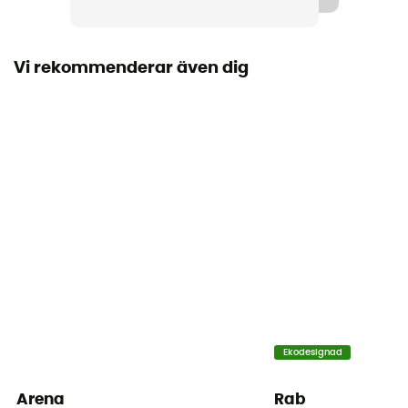
Stängningssystem
Kardborreband
Vi rekommenderar även dig
Ekodesignad
Arena
Rab