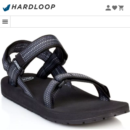
Sommarerbjudanden 🔥 -5 % EXTRA vid köp av 2 produkter*
kod Summer5
-5% Extra - Kod Summer5