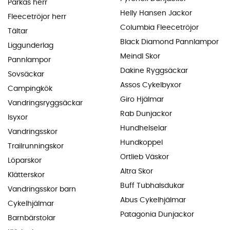
Parkas herr
Helly Hansen Jackor
Fleecetröjor herr
Columbia Fleecetröjor
Tältar
Black Diamond Pannlampor
Liggunderlag
Meindl Skor
Pannlampor
Dakine Ryggsäckar
Sovsäckar
Assos Cykelbyxor
Campingkök
Giro Hjälmar
Vandringsryggsäckar
Rab Dunjackor
Isyxor
Hundhelselar
Vandringsskor
Hundkoppel
Trailrunningskor
Ortlieb Väskor
Löparskor
Altra Skor
Klätterskor
Buff Tubhalsdukar
Vandringsskor barn
Abus Cykelhjälmar
Cykelhjälmar
Patagonia Dunjackor
Barnbärstolar