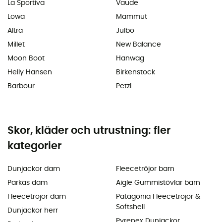
La Sportiva
Vaude
Lowa
Mammut
Altra
Julbo
Millet
New Balance
Moon Boot
Hanwag
Helly Hansen
Birkenstock
Barbour
Petzl
Skor, kläder och utrustning: fler
kategorier
Dunjackor dam
Fleecetröjor barn
Parkas dam
Aigle Gummistövlar barn
Fleecetröjor dam
Patagonia Fleecetröjor &
Softshell
Dunjackor herr
Pyrenex Dunjackor