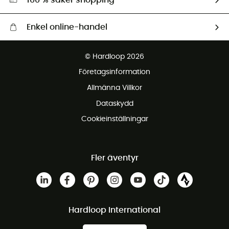
100 % säker shopping
Enkel online-handel
Fraktfritt från 1500 kr
© Hardloop 2026
Gratis retur inom 100 dagar
Företagsinformation
Gratis kundservice
Allmänna Villkor
Dataskydd
Cookieinställningar
Fler äventyr
Hardloop International