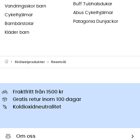
Buff Tubhalsdukar
Vandringsskor barn
Abus Cykelhjälmar
Cykelhjälmar
Patagonia Dunjackor
Barnbärstolar
Kläder barn
Skötselprodukter
Resetvål
Fraktfritt från 1500 kr
Gratis retur inom 100 dagar
Koldioxidneutralitet
Om oss