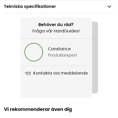
Tekniska specifikationer
Rekommenderad för
Vandring / Vandring / Resa
Behöver du råd?
Fråga vår HardGuides!
Produktnamn
Bio soap - 100ml
Constance
Produktexpert
Märke
Bio / Garanterat europeiskt ursprung
Kontakta via meddelande
Vi rekommenderar även dig