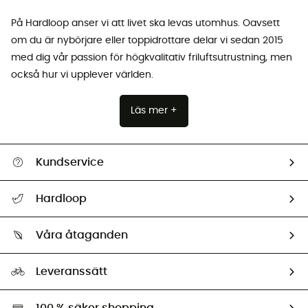
På Hardloop anser vi att livet ska levas utomhus. Oavsett
om du är nybörjare eller toppidrottare delar vi sedan 2015
med dig vår passion för högkvalitativ friluftsutrustning, men
också hur vi upplever världen.
Läs mer +
Kundservice
Hjälp & Kontakt
Hardloop
Spåra mitt paket
Vilka är vi?
Retur & återbetalning
Våra åtaganden
HardGuides
Storleksguide
Vårt fotavtryck
Ambassadörer
Leveranssätt
Second hand
Miljöanpassat urval