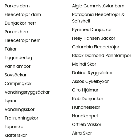
Parkas dam
Aigle Gummistövlar barn
Fleecetröjor dam
Patagonia Fleecetröjor &
Softshell
Dunjackor herr
Pyrenex Dunjackor
Parkas herr
Helly Hansen Jackor
Fleecetröjor herr
Columbia Fleecetröjor
Tältar
Black Diamond Pannlampor
Liggunderlag
Meindl Skor
Pannlampor
Dakine Ryggsäckar
Sovsäckar
Assos Cykelbyxor
Campingkök
Giro Hjälmar
Vandringsryggsäckar
Rab Dunjackor
Isyxor
Hundhelselar
Vandringsskor
Hundkoppel
Trailrunningskor
Ortlieb Väskor
Löparskor
Altra Skor
Klätterskor