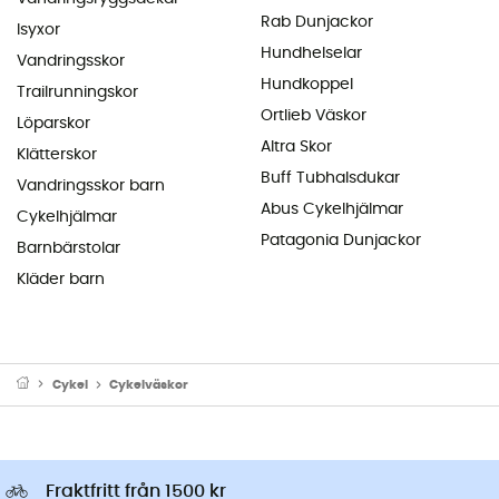
Rab Dunjackor
Isyxor
Hundhelselar
Vandringsskor
Hundkoppel
Trailrunningskor
Ortlieb Väskor
Löparskor
Altra Skor
Klätterskor
Buff Tubhalsdukar
Vandringsskor barn
Abus Cykelhjälmar
Cykelhjälmar
Patagonia Dunjackor
Barnbärstolar
Kläder barn
Cykel
Cykelväskor
Fraktfritt från 1500 kr