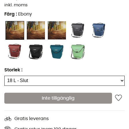
inkl. moms
Material: Nylonduk belagd med PU-beläggning
Färg
:
Ebony
Väskan säljs styckvis
QL2.1 fästsystem för pakethållare med diameter
upp till 16 mm
20 mm krok finns som tillbehör (för elcyklar)
Reduceringsdelar för pakethållardiametrar på 8 -
10 - 12 mm ingår
Anti-repsfunktion för att förhindra skav på
Storlek
:
pakethållare
Stabil och formfast väska tack vare sin vadderade
inre förstärkning
Inte tillgänglig
Nedre skena består av ett plastkomponent som
kombinerar två komponenter - minskar slitage från
friktion på pakethållarröret
Gratis leverans
Kan bäras i handen eller över axeln