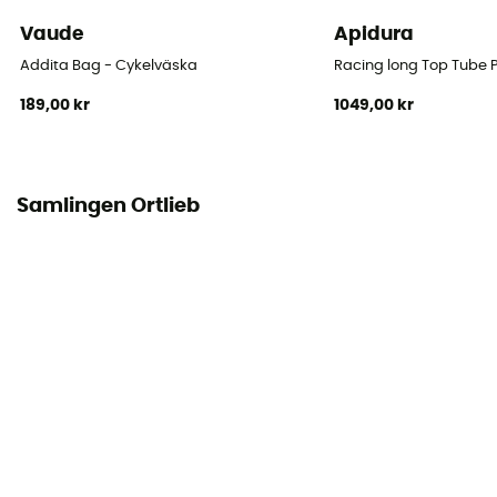
Rullstängning
Vaude
Apidura
Fickor
Addita Bag - Cykelväska
Racing long Top Tube
2 fickor
189,00 kr
1049,00 kr
Volym
18 L
Samlingen Ortlieb
Dimensioner
40 x 32 x 17 cm
Fästsystem
Quick-Lock 2.1
Antal sovsäckar
Denna produkt innehåller 1 påse
Ortlieb IP-symbol
IP 54 - Skydd mot damm (inträngning i små mängder