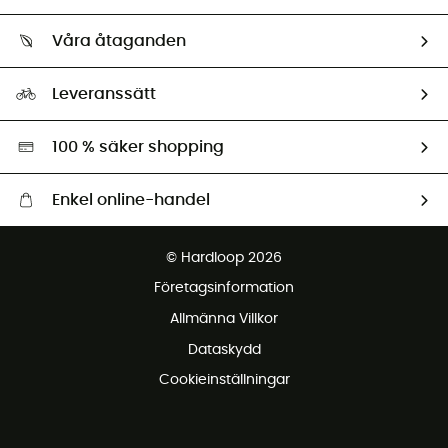
Spåra mitt paket
Vilka är vi?
Retur & återbetalning
Våra åtaganden
HardGuides
Storleksguide
Vårt fotavtryck
Ambassadörer
Leveranssätt
Second hand
Miljöanpassat urval
100 % säker shopping
Enkel online-handel
Fraktfritt från 1500 kr
© Hardloop 2026
Gratis retur inom 100 dagar
Företagsinformation
Gratis kundservice
Allmänna Villkor
Dataskydd
Cookieinställningar