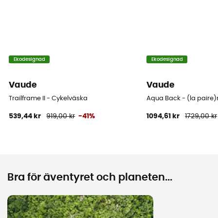
Ekodesignad
Ekodesignad
Vaude
Vaude
Trailframe II - Cykelväska
Aqua Back - (la paire)
539,44 kr
919,00 kr
-41%
1094,61 kr
1729,00 kr
Bra för äventyret och planeten...