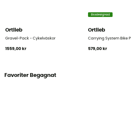
möjlig) och mot stänk i alla riktningar
Ekodesignad
Reflekterande inslag
Ja
Ortlieb
Ortlieb
Gravel-Pack - Cykelväskor
Carrying System Bike 
Placering av väska
1559,00 kr
579,00 kr
Pakethållare
Favoriter Begagnat