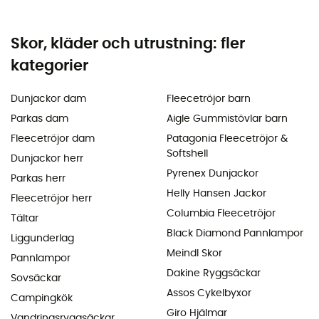
Skor, kläder och utrustning: fler
kategorier
Dunjackor dam
Fleecetröjor barn
Parkas dam
Aigle Gummistövlar barn
Fleecetröjor dam
Patagonia Fleecetröjor &
Softshell
Dunjackor herr
Pyrenex Dunjackor
Parkas herr
Helly Hansen Jackor
Fleecetröjor herr
Columbia Fleecetröjor
Tältar
Black Diamond Pannlampor
Liggunderlag
Meindl Skor
Pannlampor
Dakine Ryggsäckar
Sovsäckar
Assos Cykelbyxor
Campingkök
Giro Hjälmar
Vandringsryggsäckar