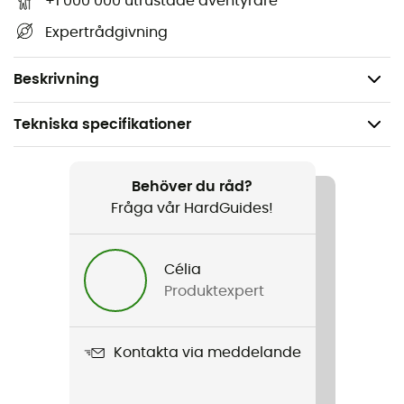
+1 000 000 utrustade äventyrare
Djup: 13 cm
Expertrådgivning
Volym: 5 L
Vikt: 460 g
Beskrivning
Tekniska specifikationer
Rekommenderad för
Cykel
Behöver du råd?
Fråga vår HardGuides!
Produktnamn
Ultimate Six Urban
Célia
Produktexpert
Maximal last
5 kg
Kontakta via meddelande
Märke
PFC-Free