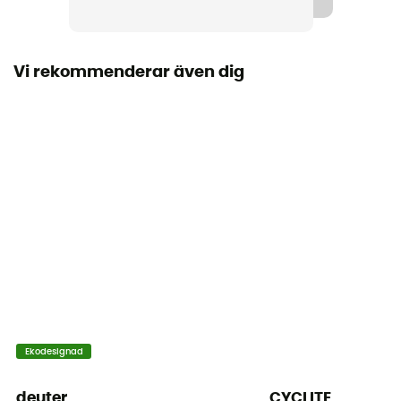
Fickor
1 ficka
Vi rekommenderar även dig
Volym
5 L
Dimensioner
24 x 13,5 x 13 cm
Antal sovsäckar
Denna produkt innehåller 1 påse
Ortlieb IP-symbol
IP 54 - Skydd mot damm (inträngning i små mängder
möjlig) och mot stänk i alla riktningar
Ekodesignad
Reflekterande inslag
Ja
deuter
CYCLITE