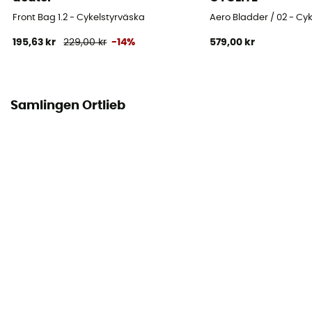
Front Bag 1.2 - Cykelstyrväska
Aero Bladder / 02 - Cy
Placering av väska
195,63 kr
229,00 kr
-14%
579,00 kr
Styre
Samlingen Ortlieb