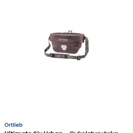
Med
Ortliebs Ultimate Six Urban
blir varje resa ett
äventyr som är lika praktiskt som elegant. Denna
minimalistiska följeslagare rymmer dina
nödvändigheter: nycklar, plånbok, penna och
Ortlieb
smartphone. Den sistnämnda har sin plats i ett