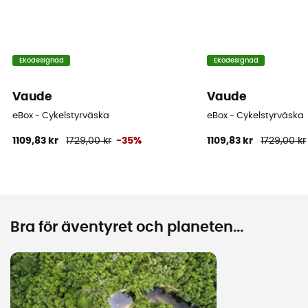
Ekodesignad
Ekodesignad
Vaude
Vaude
eBox - Cykelstyrväska
eBox - Cykelstyrväska
1109,83 kr
1729,00 kr
-35%
1109,83 kr
1729,00 kr
Bra för äventyret och planeten...