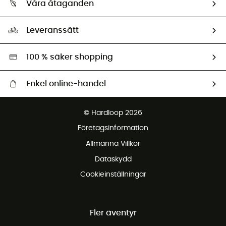
Våra åtaganden
HardGuides
Storleksguide
Vårt fotavtryck
Ambassadörer
Leveranssätt
Second hand
Miljöanpassat urval
100 % säker shopping
Enkel online-handel
Fraktfritt från 1500 kr
© Hardloop 2026
Gratis retur inom 100 dagar
Företagsinformation
Gratis kundservice
Allmänna Villkor
Dataskydd
Cookieinställningar
Fler äventyr