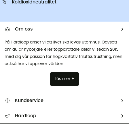
Koldioxidneutralitet
Om oss
På Hardloop anser vi att livet ska levas utomhus. Oavsett
om du är nybörjare eller toppidrottare delar vi sedan 2015
med dig vår passion för högkvalitativ friluftsutrustning, men
också hur vi upplever världen.
Läs mer +
Kundservice
Hjälp & Kontakt
Hardloop
Spåra mitt paket
Vilka är vi?
Retur & återbetalning