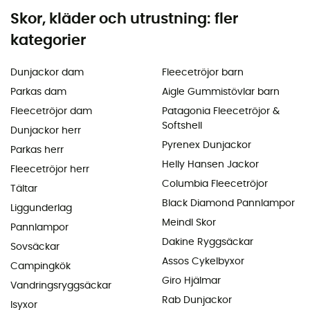
Skor, kläder och utrustning: fler
kategorier
Dunjackor dam
Fleecetröjor barn
Parkas dam
Aigle Gummistövlar barn
Fleecetröjor dam
Patagonia Fleecetröjor &
Softshell
Dunjackor herr
Pyrenex Dunjackor
Parkas herr
Helly Hansen Jackor
Fleecetröjor herr
Columbia Fleecetröjor
Tältar
Black Diamond Pannlampor
Liggunderlag
Meindl Skor
Pannlampor
Dakine Ryggsäckar
Sovsäckar
Assos Cykelbyxor
Campingkök
Giro Hjälmar
Vandringsryggsäckar
Rab Dunjackor
Isyxor