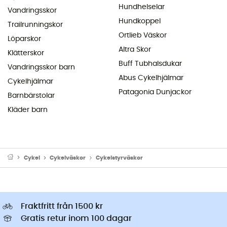
Hundhelselar
Vandringsskor
Hundkoppel
Trailrunningskor
Ortlieb Väskor
Löparskor
Altra Skor
Klätterskor
Buff Tubhalsdukar
Vandringsskor barn
Abus Cykelhjälmar
Cykelhjälmar
Patagonia Dunjackor
Barnbärstolar
Kläder barn
Cykel
Cykelväskor
Cykelstyrväskor
Fraktfritt från 1500 kr
Gratis retur inom 100 dagar