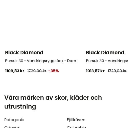
Black Diamond
Black Diamond
Pursuit 30 - Vandringsryggsäck - Dam
Pursuit 30 - Vandring
1109,83 kr
1729,00 kr
-35%
1013,87 kr
1729,00 kr
Våra märken av skor, kläder och
utrustning
Patagonia
Fjällräven
Ortovox
Columbia