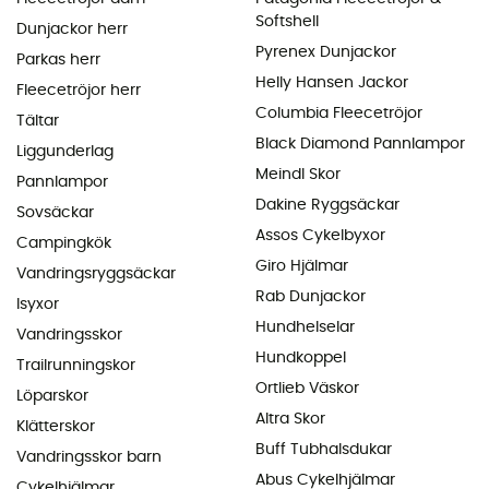
Softshell
Dunjackor herr
Pyrenex Dunjackor
Parkas herr
Helly Hansen Jackor
Fleecetröjor herr
Columbia Fleecetröjor
Tältar
Black Diamond Pannlampor
Liggunderlag
Meindl Skor
Pannlampor
Dakine Ryggsäckar
Sovsäckar
Assos Cykelbyxor
Campingkök
Giro Hjälmar
Vandringsryggsäckar
Rab Dunjackor
Isyxor
Hundhelselar
Vandringsskor
Hundkoppel
Trailrunningskor
Ortlieb Väskor
Löparskor
Altra Skor
Klätterskor
Buff Tubhalsdukar
Vandringsskor barn
Abus Cykelhjälmar
Cykelhjälmar