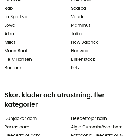
Rab
Scarpa
La Sportiva
Vaude
Lowa
Mammut
Altra
Julbo
Millet
New Balance
Moon Boot
Hanwag
Helly Hansen
Birkenstock
Barbour
Petzl
Skor, kläder och utrustning: fler
kategorier
Dunjackor dam
Fleecetröjor barn
Parkas dam
Aigle Gummistövlar barn
Fleecetröjor dam
Patagonia Fleecetröjor &