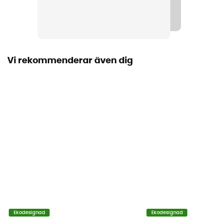
Näring
Före träning / Under träning
Vi rekommenderar även dig
Ekodesignad
Ekodesignad