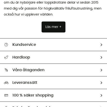
om du är nybörjare eller toppidrottare delar vi sedan 2015
med dig vår passion för högkvalitativ friluftsutrustning, men
också hur vi upplever världen.
Läs mer +
Kundservice
Hjälp & Kontakt
Hardloop
Spåra mitt paket
Vilka är vi?
Retur & återbetalning
Våra åtaganden
HardGuides
Storleksguide
Vårt fotavtryck
Ambassadörer
Leveranssätt
Second hand
Miljöanpassat urval
100 % säker shopping