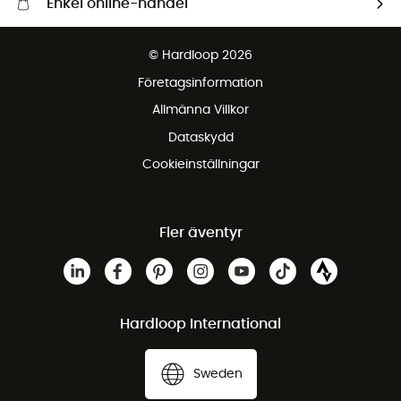
Enkel online-handel
Fraktfritt från 1500 kr
© Hardloop 2026
Gratis retur inom 100 dagar
Företagsinformation
Gratis kundservice
Allmänna Villkor
Dataskydd
Cookieinställningar
Fler äventyr
Hardloop International
Sweden