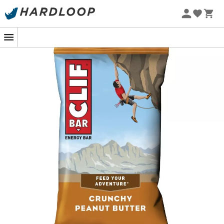
Tillverkade med havregryn från ekologiskt jordbruk.
Sommarerbjudanden 🔥 -5 % EXTRA vid köp av 2 produkter*
kod Summer5
Sammansättning
: per 100 g / per bar på 68 g
Energivärde (kcal): 373 / 254
Protein (g): 16 / 11
Kolhydrater (g): 54 / 37
varav sockerarter (g): 31 / 21
Fett (g): 8,8 / 6
varav mättade fettsyror (g): 1,5 / 1
Fibrer (g): 5,9 / 4
Natrium (mg): 0,35 / 0,24
Vitamin A (μg): 441 / 300
Vitamin D (μg): 1,5 / 1
Vitamin E (mg): 6,5 / 4,4
Vitamin C (mg): 44 / 30
Thiamin (mg): 0,23 / 0,16